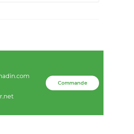
e
nadin.com
Commande
e
r.net