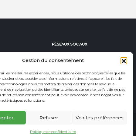
RÉSEAUX SOCIAUX
395-45-84
Gestion du consentement
492-23-46
nir les meilleures expériences, nous utilisons des technologies telles que les
92-82-82
 stocker et/ou accéder aux informations relatives à l'appareil. Le fait de
ces technologies nous permettra de traiter des données telles que le
t@econadin.com
 de navigation ou des identifiants uniques sur ce site. Le fait de ne pas
u de retirer son consentement peut avoir des conséquences négatives sur
ractéristiques et fonctions.
epter
Refuser
Voir les préférences
affiliation
Politique de confidentialité
Plan du site
Politique de confidentialité