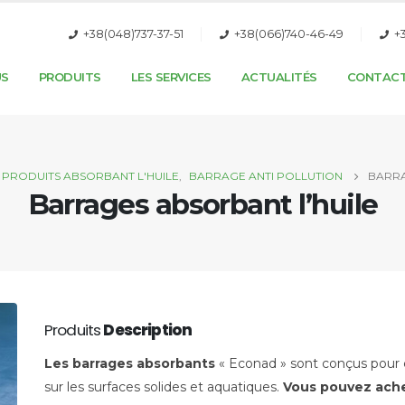
+38(048)737-37-51
+38(066)740-46-49
+
US
PRODUITS
LES SERVICES
ACTUALITÉS
CONTAC
PRODUITS ABSORBANT L'HUILE
,
BARRAGE ANTI POLLUTION
BARRA
Barrages absorbant l’huile
Produits
Description
Les barrages absorbants
« Econad » sont conçus pour co
sur les surfaces solides et aquatiques.
Vous pouvez ache