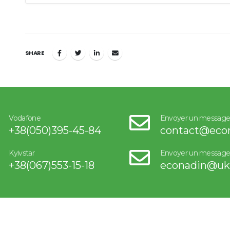
SHARE
Vodafone
Envoyer un messag
+38(050)395-45-84
contact@eco
Kyivstar
Envoyer un messag
+38(067)553-15-18
econadin@uk