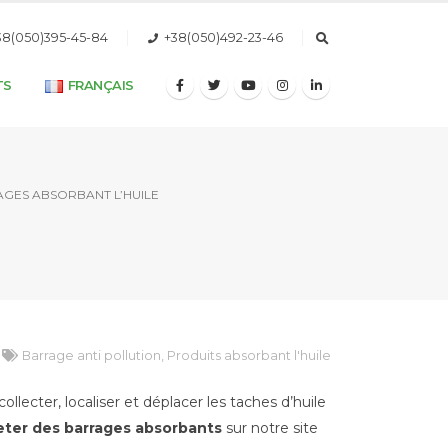
38(050)395-45-84
+38(050)492-23-46
TS
FRANÇAIS
GES ABSORBANT L’HUILE
Barrage anti pollution
,
Produits absorbant l'huile
llecter, localiser et déplacer les taches d’huile
ter des barrages absorbants
sur notre site