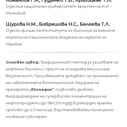
Кожанова Г.А., Гудзенко Т.В., Кривицкая Т.Н.
Одеския национален университет, кръстен на И.И.
Мечников
Шурова Н.М., Бобрешова Н.С., Беляева Т.Л.
Одески филиал на Института по биология на южните
морета на Националната академия на науките на
Украйна
Основен извод:
Традиционният метод за засипване на
нефтени басейни с пръст не осигурява екологична
безопасност. Проучванията доказват, че прилагането
на съвременната биотехнология, базирана на
препарата
„Еконадин“
, позволява дълбоко
биоразграждане на супервисоки концентрации на
нефтопродукти (до 980,00 mg/g) в рекордно кратки
срокове (до 2,5 месеца), възстановявайки пълноценно
почвения субстрат.