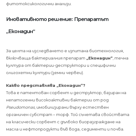
фитотоксикологични анализи.
Иновативното решение: Препаратът
„Еконадин“
За целта на изследването е изпитана биотехнология,
включваща бактериалния препарат
„Еконадин“
, течна
култура от бактерии-деструктори и специфични
олигохетни култури (земни червеи).
Какво представлява „Еконадин“?
Това е патентован сорбент и деструктор, базиран на
непатогенни високоактивни бактерии от род
Pseudomonas
, имобилизирани върху естествен
органичен субстрат – торф. Той съчетава свойствата
на класически сорбент с дълбоко биоразграждане на
масла и нефтопродукти във вода, седименти и почва.