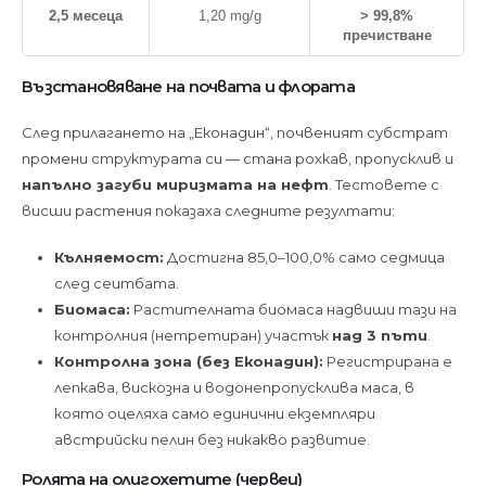
2,5 месеца
1,20 mg/g
> 99,8%
пречистване
Възстановяване на почвата и флората
След прилагането на „Еконадин“, почвеният субстрат
промени структурата си — стана рохкав, пропусклив и
напълно загуби миризмата на нефт
. Тестовете с
висши растения показаха следните резултати:
Кълняемост:
Достигна 85,0–100,0% само седмица
след сеитбата.
Биомаса:
Растителната биомаса надвиши тази на
контролния (нетретиран) участък
над 3 пъти
.
Контролна зона (без Еконадин):
Регистрирана е
лепкава, вискозна и водонепропусклива маса, в
която оцеляха само единични екземпляри
австрийски пелин без никакво развитие.
Ролята на олигохетите (червеи)