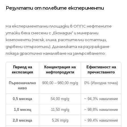
Резултати от полевите експерименти
На експериментални площадки в ОППС нефтените
утайки бяха смесени с „Еконадин“ и минерални
компоненти (пясък, глина, растителни остатъци,
дървени стърготини). Динамиката на разграждане
показа драстично намаляване на замърсяването:
Период на
Концентрация на
Ефективност на
експозиция
нефтопродукти
пречистването
Първоначално
900,00 – 980,00 mg/g
0% (Изходна точка)
ниво
0,5 месеца
54,00 mg/g
~ 94,3% намаление
1,0 месец
11,50 mg/g
~ 98,8% намаление
2,0 месеца
5,26 mg/g
~ 99,4% намаление