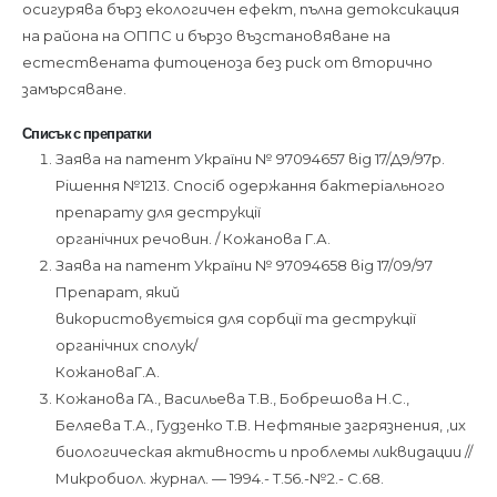
осигурява бърз екологичен ефект, пълна детоксикация
на района на ОППС и бързо възстановяване на
естествената фитоценоза без риск от вторично
замърсяване.
Списък с препратки
Заява на патент України № 97094657 від 17/Д9/97р.
Рішення №1213. Спосіб одержання бактеріального
препарату для деструкції
органічних речовин. / Кожанова Г.А.
Заява на патент України № 97094658 від 17/09/97
Препарат, який
використовуєтьіся для сорбції та деструкції
органічних сполук/
КожановаГ.А.
Кожанова ГА., Васильева Т.В., Бобрешова Н.С.,
Беляева Т.А., Гудзенко Т.В. Нефтяные загрязнения, ,их
биологическая активность и проблемы ликвидации //
Микробиол. журнал. — 1994.- Т.56.-№2.- С.68.