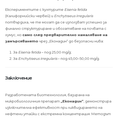
Експериментите с културите
Eisenia fetida
(Калифорнийски червей) и
Enchytraeus irregularis
потвърдиха, че те могат да се използват успешно за
финално структуриране и обогатяване на почвата с
хумус, но
само след предварително намаляване на
замърсяването
чрез „Еконадин“ до безопасни нива:
За
Eisenia fetida
– под 25,00 mg/g;
За
Enchytraeus irregularis
– под 45,00–50,00 mg/g.
Заключение
Разработената биотехнология, базирана на
микробиологичния препарат
„Еконадин“
, демонстрира
изключителна ефективност при ликвидирането на
нефтени утайки с екстремна концентрация. Методът