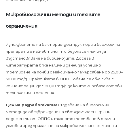
Микробиологични методи и техните
ограничения
Използването на бактерии-деструктори и биологични
препарати е най-евтиният и безопасен начин за
възстановяване на биоценозите. Досега в
литературата бяха налични данни за успешно
третиране на почви с максимално замърсяване до 25,00–
50,00 mg/g. Практиката в ОППС обаче се сблъсква с
концентрации до 980,00 mg/g, за които липсваха готови
технологични решения.
Цел на разработката:
Създаване на биологични
методи за обезвреждане на свръхзамърсени дънни
седименти от ОППС и тяхното тестване в реални
условия чрез прилагане на микробиологични, химични и