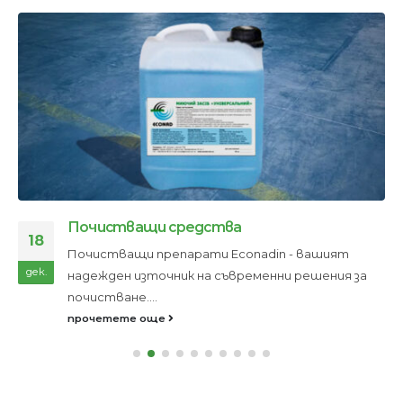
Почистващи средства
18
Почистващи препарати Econadin - вашият
дек.
надежден източник на съвременни решения за
почистване....
прочетете още