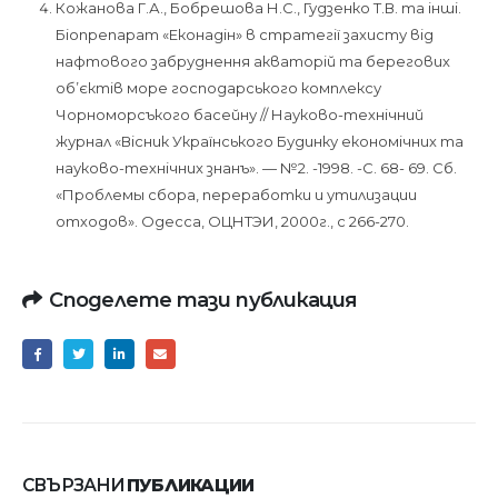
Кожанова Г.А., Бобрешова Н.С., Гудзенко Т.В. та інші.
Біопрепарат «Еконадін» в стратегії захисту від
нафтового забруднення акваторій та берегових
об’єктів море господарського комплексу
Чорноморсъкого басейну // Науково-технічний
журнал «Вісник Українського Будинку економічних та
науково-технічних знанъ». — №2. -1998. -С. 68- 69. Сб.
«Проблемы сбора, переработки и утилизации
отходов». Одесса, ОЦНТЭИ, 2000г., с 266-270.
Споделете тази публикация
СВЪРЗАНИ
ПУБЛИКАЦИИ