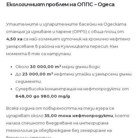
Екологичният проблем на ОППС – Одеса
Утаителните и изпарителните басейни на Одеската
станция за измиване и парене (OPPS) с обща площ от
4,50 ха
са най-големият източник на хронично нефтено
замърсяване в района на Куялницката пересип. Към
момента в тях са натрупани:
Около
30 000,00 m³
мазни дънни води;
До
23 000,00 m³
нефтени утайки и замърсени дънни
седименти;
Супервисока концентрация на нефтопродукти: от
848,00 до 980,00 mg/g
.
Всяка година от повърхността на тези езера се
изпаряват около
35,00 тона нефтопродукти
, което
налага спешното внедряване на интегрирана
технология за обезвреждане без генериране на
вторични отпадъци.