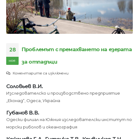
Проблемът с премахването на езерата
28
ное.
за отпадъци
за
Коментарите са изключени
Проблемът
Соловьев В.И.
с
Изследователско и производствено предприятие
премахването
„Еконад“, Одеса, Украйна
на
езерата
Губанов В.В.
за
Одески филиал на Южния изследователски институт по
отпадъци
морски риболов и океанография