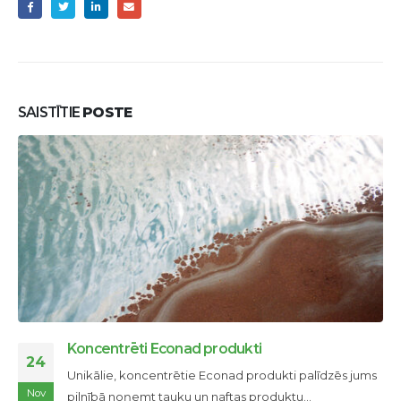
SAISTĪTIE
POSTE
Koncentrēti Econad produkti
24
Unikālie, koncentrētie Econad produkti palīdzēs jums
Nov
pilnībā noņemt tauku un naftas produktu...