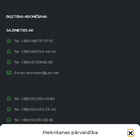
BIĻETENA ABONĒŠANA
SAZINIETIES AR
Tel.:
+38(048)737-37-51
Tel.:
+38(066)740-46-49
Tel.:
+38(067)198-82-82
Email:
econadin@ukr.net
Tel.:
+38(050)395-45-84
Tel.:
+38(050)492-23-46
Tel.:
+38(050)192-82-82
Email:
contact@econadin.com
Piekrišanas pārvaldība