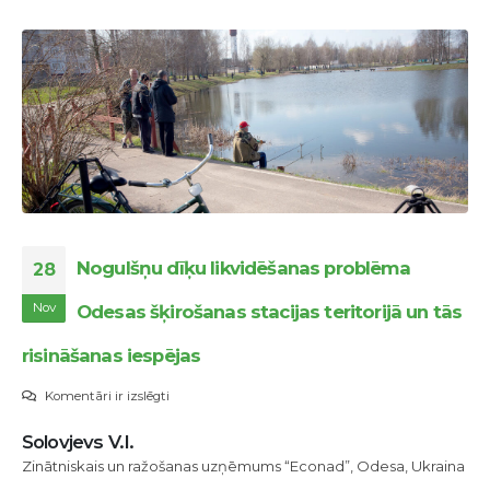
Nogulšņu dīķu likvidēšanas problēma
28
Nov
Odesas šķirošanas stacijas teritorijā un tās
risināšanas iespējas
Nogulšņu
Komentāri ir izslēgti
dīķu
Solovjevs V.I.
likvidēšanas
Zinātniskais un ražošanas uzņēmums “Econad”, Odesa, Ukraina
problēma