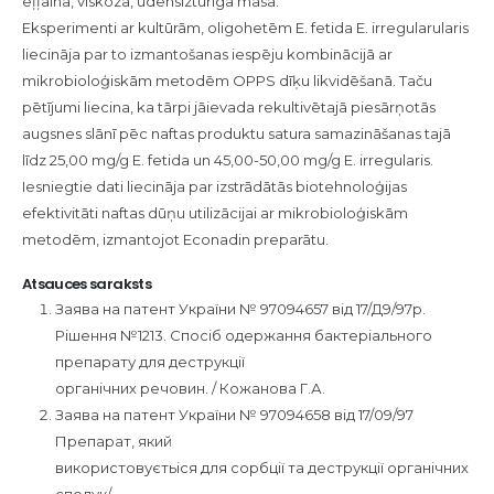
eļļaina, viskoza, ūdensizturīga masa.
Eksperimenti ar kultūrām, oligohetēm E. fetida E. irregularularis
liecināja par to izmantošanas iespēju kombinācijā ar
mikrobioloģiskām metodēm OPPS dīķu likvidēšanā. Taču
pētījumi liecina, ka tārpi jāievada rekultivētajā piesārņotās
augsnes slānī pēc naftas produktu satura samazināšanas tajā
līdz 25,00 mg/g E. fetida un 45,00-50,00 mg/g E. irregularis.
Iesniegtie dati liecināja par izstrādātās biotehnoloģijas
efektivitāti naftas dūņu utilizācijai ar mikrobioloģiskām
metodēm, izmantojot Econadin preparātu.
Atsauces saraksts
Заява на патент України № 97094657 від 17/Д9/97р.
Рішення №1213. Спосіб одержання бактеріального
препарату для деструкції
органічних речовин. / Кожанова Г.А.
Заява на патент України № 97094658 від 17/09/97
Препарат, який
використовуєтьіся для сорбції та деструкції органічних
сполук/