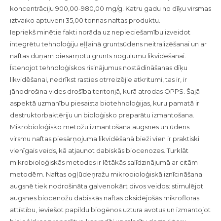
koncentrāciju 900,00-980,00 mg/g. Katru gadu no dīķu virsmas
iztvaiko aptuveni 35,00 tonnas naftas produktu.
Iepriekš minētie fakti norāda uz nepieciešamību izveidot
integrētu tehnoloģiju eļļainā gruntsūdens neitralizēšanai un ar
naftas dūņām piesārņotu grunts nogulumu likvidēšanai.
Īstenojot tehnoloģiskos risinājumus nostādināšanas dīķu
likvidēšanai, nedrīkst rasties otrreizējie atkritumi, tas ir, ir
jānodrošina vides drošība teritorijā, kurā atrodas OPPS. Šajā
aspektā uzmanību piesaista biotehnoloģijas, kuru pamatā ir
destruktorbaktēriju un bioloģisko preparātu izmantošana.
Mikrobioloģisko metožu izmantošana augsnes un ūdens
virsmu naftas piesārņojuma likvidēšanā bieži vien ir praktiski
vienīgais veids, kā atjaunot dabiskās biocenozes. Turklāt
mikrobioloģiskās metodes ir lētākās salīdzinājumā ar citām
metodēm. Naftas ogļūdeņražu mikrobioloģiskā iznīcināšana
augsnē tiek nodrošināta galvenokārt divos veidos: stimulējot
augsnes biocenožu dabiskās naftas oksidējošās mikrofloras
attīstību, ieviešot papildu biogēnos uztura avotus un izmantojot