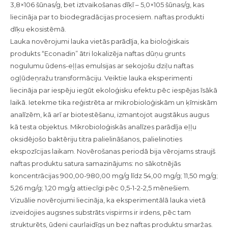
3,8×106 šūnas/g, bet iztvaikošanas dīķī – 5,0×105 šūnas/g, kas
liecināja par to biodegradācijas procesiem. naftas produkti
dīķu ekosistēmā.
Lauka novērojumi lauka vietās parādīja, ka bioloģiskais
produkts “Econadin” ātri lokalizēja naftas dūņu grunts
nogulumu ūdens-eļļas emulsijas ar sekojošu dziļu naftas
ogļūdeņražu transformāciju. Veiktie lauka eksperimenti
liecināja par iespēju iegūt ekoloģisku efektu pēc iespējas īsākā
laikā. Ietekme tika reģistrēta ar mikrobioloģiskām un ķīmiskām
analīzēm, kā arī ar biotestēšanu, izmantojot augstākus augus
kā testa objektus. Mikrobioloģiskās analīzes parādīja eļļu
oksidējošo baktēriju titra palielināšanos, palielinoties
ekspozīcijas laikam. Novērošanas periodā bija vērojams straujš
naftas produktu satura samazinājums: no sākotnējās
koncentrācijas 900,00-980,00 mg/g līdz 54,00 mg/g; 11,50 mg/g;
5,26 mg/g; 1,20 mg/g attiecīgi pēc 0,5-1-2-2,5 mēnešiem.
Vizuālie novērojumi liecināja, ka eksperimentālā lauka vietā
izveidojies augsnes substrāts vispirms ir irdens, pēc tam
strukturēts, ūdeni caurlaidīgs un bez naftas produktu smaržas.