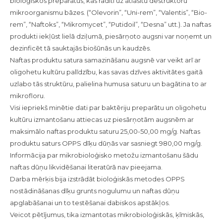
bioloģiskos preparātus, kas radīti uz atlasītu destruktoru
mikroorganismu bāzes. (“Olevorin”, “Uni-rem”, “Valentis”, “Bio-
rem”, “Naftoks”, “Mikromycet”, “Putidoil”, “Desna” utt.). Ja naftas
produkti iekļūst lielā dziļumā, piesārņoto augsni var noņemt un
dezinficēt tā sauktajās biošūnās un kaudzēs.
Naftas produktu satura samazināšanu augsnē var veikt arī ar
oligohetu kultūru palīdzību, kas savas dzīves aktivitātes gaitā
uzlabo tās struktūru, palielina humusa saturu un bagātina to ar
mikrofloru.
Visi iepriekš minētie dati par baktēriju preparātu un oligohetu
kultūru izmantošanu attiecas uz piesārņotām augsnēm ar
maksimālo naftas produktu saturu 25,00-50,00 mg/g. Naftas
produktu saturs OPPS dīķu dūņās var sasniegt 980,00 mg/g.
Informācija par mikrobioloģisko metožu izmantošanu šādu
naftas dūņu likvidēšanai literatūrā nav pieejama.
Darba mērķis bija izstrādāt bioloģiskās metodes OPPS
nostādināšanas dīķu grunts nogulumu un naftas dūņu
apglabāšanai un to testēšanai dabiskos apstākļos.
Veicot pētījumus, tika izmantotas mikrobioloģiskās, ķīmiskās,