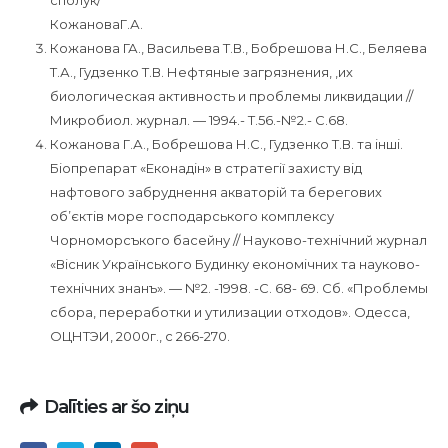
КожановаГ.А.
Кожанова ГА., Васильева Т.В., Бобрешова Н.С., Беляева
Т.А., Гудзенко Т.В. Нефтяные загрязнения, ,их
биологическая активность и проблемы ликвидации //
Микробиол. журнал. — 1994.- Т.56.-№2.- С.68.
Кожанова Г.А., Бобрешова Н.С., Гудзенко Т.В. та інші.
Біопрепарат «Еконадін» в стратегії захисту від
нафтового забруднення акваторій та берегових
об’єктів море господарського комплексу
Чорноморсъкого басейну // Науково-технічний журнал
«Вісник Українського Будинку економічних та науково-
технічних знанъ». — №2. -1998. -С. 68- 69. Сб. «Проблемы
сбора, переработки и утилизации отходов». Одесса,
ОЦНТЭИ, 2000г., с 266-270.
Dalīties ar šo ziņu