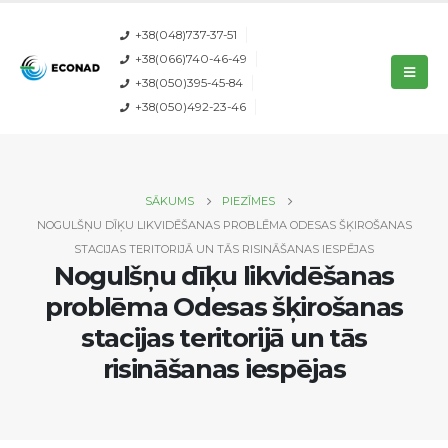
+38(048)737-37-51
+38(066)740-46-49
+38(050)395-45-84
+38(050)492-23-46
SĀKUMS
PIEZĪMES
NOGULŠŅU DĪĶU LIKVIDĒŠANAS PROBLĒMA ODESAS ŠĶIROŠANAS
STACIJAS TERITORIJĀ UN TĀS RISINĀŠANAS IESPĒJAS
Nogulšņu dīķu likvidēšanas
problēma Odesas šķirošanas
stacijas teritorijā un tās
risināšanas iespējas