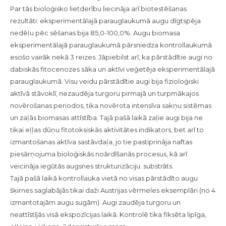
Par tās bioloģisko lietderību liecināja arī biotestēšanas
rezultāti: eksperimentālajā parauglaukumā augu dīgtspēja
nedēļu pēc sēšanas bija 85,0-100,0%. Augu biomasa
eksperimentālajā parauglaukumā pārsniedza kontrollaukumā
esošo vairāk nekā 3 reizes. Jāpiebilst arī, ka pārstādītie augi no
dabiskās fitocenozes sāka un aktīvi veģetēja eksperimentālajā
parauglaukumā. Visu veidu pārstādītie augi bija fizioloģiski
aktīvā stāvoklī, nezaudēja turgoru pirmajā un turpmākajos
novērošanas periodos, tika novērota intensīva sakņu sistēmas
un zaļās biomasas attīstība. Tajā pašā laikā zaļie augi bija ne
tikai eļļas dūņu fitotoksiskās aktivitātes indikators, bet arī to
izmantošanas aktīva sastāvdaļa, jo tie pastiprināja naftas
piesārņojuma bioloģiskās noārdīšanās procesus, kā arī
veicināja iegūtās augsnes strukturizāciju. substrāts.
Tajā pašā laikā kontrollauka vietā no visas pārstādīto augu
šķirnes saglabājās tikai daži Austrijas vērmeles eksemplāri (no 4
izmantotajām augu sugām). Augi zaudēja turgoru un
neattīstījās visā ekspozīcijas laikā. Kontrolē tika fiksēta lipīga,