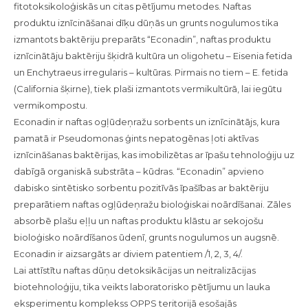
fitotoksikoloģiskās un citas pētījumu metodes. Naftas
produktu iznīcināšanai dīķu dūņās un grunts nogulumos tika
izmantots baktēriju preparāts “Econadin”, naftas produktu
iznīcinātāju baktēriju šķidrā kultūra un oligohetu – Eisenia fetida
un Enchytraeus irregularis – kultūras. Pirmais no tiem – E. fetida
(California šķirne), tiek plaši izmantots vermikultūrā, lai iegūtu
vermikompostu.
Econadin ir naftas ogļūdeņražu sorbents un iznīcinātājs, kura
pamatā ir Pseudomonas ģints nepatogēnas ļoti aktīvas
iznīcināšanas baktērijas, kas imobilizētas ar īpašu tehnoloģiju uz
dabīgā organiskā substrāta – kūdras. “Econadin” apvieno
dabisko sintētisko sorbentu pozitīvās īpašības ar baktēriju
preparātiem naftas ogļūdeņražu bioloģiskai noārdīšanai. Zāles
absorbē plašu eļļu un naftas produktu klāstu ar sekojošu
bioloģisko noārdīšanos ūdenī, grunts nogulumos un augsnē.
Econadin ir aizsargāts ar diviem patentiem /1, 2, 3, 4/.
Lai attīstītu naftas dūņu detoksikācijas un neitralizācijas
biotehnoloģiju, tika veikts laboratorisko pētījumu un lauka
eksperimentu komplekss OPPS teritorijā esošajās