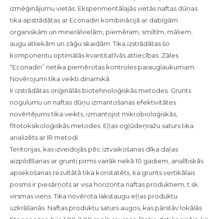
izmēģinājumu vietās. Eksperimentālajās vietās naftas dūņas
tika apstrādātas ar Econadin kombinācijā ar dabīgām
organiskām un minerālvielām, piemēram, smiltīm, māliem,
augu atliekām un zāģu skaidām. Tika izstrādātas šo
komponentu optimālās kvantitatīvās attiecības. Zāles
“Econadin” netika piemērotas kontroles parauglaukumam.
Novērojumi tika veikti dinamikā.
Ir izstrādātas oriģinālās biotehnoloģiskās metodes. Grunts
nogulumu un naftas dūņu izmantošanas efektivitātes
novērtējums tika veikts, izmantojot mikrobioloģiskās,
fitotoksikoloģiskās metodes. Eļļas ogļūdeņražu saturs tika
analizēts ar IR metodi.
Teritorijas, kas izveidojās pēc iztvaikošanas dīķa daļas
aizpildīšanas ar grunti pirms vairāk nekā 10 gadiem, analītiskās
apsekošanas rezultātā tika konstatēts, ka grunts vertikālais
posms ir piesārņots ar visa horizonta naftas produktiem, t.sk.
virsmas viens. Tika novērota lakstaugu eļļas produktu
uzkrāšanās. Naftas produktu saturs augos, kas pārstāv lokālās