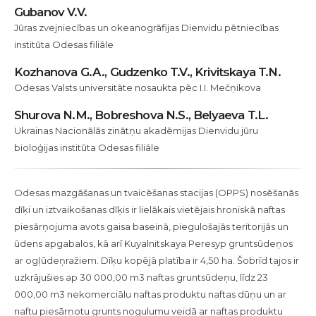
Odesas
Gubanov V.V.
šķirošanas
Jūras zvejniecības un okeanogrāfijas Dienvidu pētniecības
stacijas
institūta Odesas filiāle
teritorijā
Kozhanova G.A., Gudzenko T.V., Krivitskaya T.N.
un
Odesas Valsts universitāte nosaukta pēc I.I. Mečņikova
tās
risināšanas
Shurova N.M., Bobreshova N.S., Belyaeva T.L.
iespējas
Ukrainas Nacionālās zinātņu akadēmijas Dienvidu jūru
bioloģijas institūta Odesas filiāle
Odesas mazgāšanas un tvaicēšanas stacijas (OPPS) nosēšanās
dīķi un iztvaikošanas dīķis ir lielākais vietējais hroniskā naftas
piesārņojuma avots gaisa baseinā, piegulošajās teritorijās un
ūdens apgabalos, kā arī Kuyalnitskaya Peresyp gruntsūdeņos
ar ogļūdeņražiem. Dīķu kopējā platība ir 4,50 ha. Šobrīd tajos ir
uzkrājušies ap 30 000,00 m3 naftas gruntsūdeņu, līdz 23
000,00 m3 nekomerciālu naftas produktu naftas dūņu un ar
naftu piesārņotu grunts nogulumu veidā ar naftas produktu