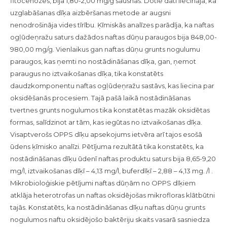
fitocenozes, bija 1,80-2,00 mg/g sausnas. Dotie dati liecināja, ka
uzglabāšanas dīķa aizbēršanas metode ar augsni
nenodrošināja vides tīrību. Ķīmiskās analīzes parādīja, ka naftas
ogļūdeņražu saturs dažādos naftas dūņu paraugos bija 848,00-
980,00 mg/g. Vienlaikus gan naftas dūņu grunts nogulumu
paraugos, kas ņemti no nostādināšanas dīķa, gan, ņemot
paraugus no iztvaikošanas dīķa, tika konstatēts
daudzkomponentu naftas ogļūdeņražu sastāvs, kas liecina par
oksidēšanās procesiem. Tajā pašā laikā nostādināšanas
tvertnes grunts nogulumos tika konstatētas mazāk oksidētas
formas, salīdzinot ar tām, kas iegūtas no iztvaikošanas dīķa.
Visaptverošs OPPS dīķu apsekojums ietvēra arī tajos esošā
ūdens ķīmisko analīzi. Pētījuma rezultātā tika konstatēts, ka
nostādināšanas dīķu ūdenī naftas produktu saturs bija 8,65-9,20
mg/l, iztvaikošanas dīķī – 4,13 mg/l, buferdīķī – 2,88 – 4,13 mg. /l .
Mikrobioloģiskie pētījumi naftas dūņām no OPPS dīķiem
atklāja heterotrofas un naftas oksidējošas mikrofloras klātbūtni
tajās. Konstatēts, ka nostādināšanas dīķu naftas dūņu grunts
nogulumos naftu oksidējošo baktēriju skaits vasarā sasniedza