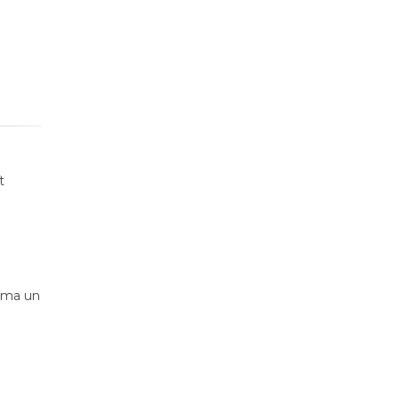
t
juma un