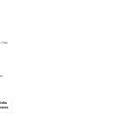
n nav
av
iska
menis