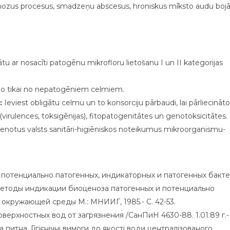
gnozus procesus, smadzeņu abscesus, hroniskus mīksto audu boj
ātu ar nosacīti patogēnu mikrofloru lietošanu I un II kategorijas
ido tikai no nepatogēniem celmiem.
:
Ieviest obligātu celmu un to konsorciju pārbaudi, lai pārliecināto
(virulences, toksigēnijas), fitopatogenitātes un genotoksicitātes.
vienotus valsts sanitāri-higiēniskos noteikumus mikroorganismu-
потенциально патогенных, индикаторных и патогенных бакте
етоды индикации биоценоза патогенных и потенциально
окружающей среды М.: МНИИГ, 1985.- С. 42-53.
ерхностных вод от загрязнения /СанПиН 4630-88. 1.01.89 г.- 
 питна. Гігієнічні вимоги до якості води централізованого