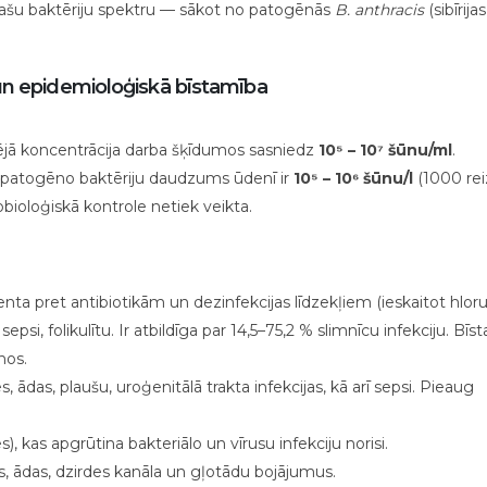
 plašu baktēriju spektru — sākot no patogēnās
B. anthracis
(sibīrij
 un epidemioloģiskā bīstamība
jā koncentrācija darba šķīdumos sasniedz
10⁵ – 10⁷ šūnu/ml
.
i patogēno baktēriju daudzums ūdenī ir
10⁵ – 10⁶ šūnu/l
(1000 rei
bioloģiskā kontrole netiek veikta.
enta pret antibiotikām un dezinfekcijas līdzekļiem (ieskaitot hloru
epsi, folikulītu. Ir atbildīga par 14,5–75,2 % slimnīcu infekciju. Bī
nos.
, ādas, plaušu, uroģenitālā trakta infekcijas, kā arī sepsi. Pieaug
), kas apgrūtina bakteriālo un vīrusu infekciju norisi.
, ādas, dzirdes kanāla un gļotādu bojājumus.