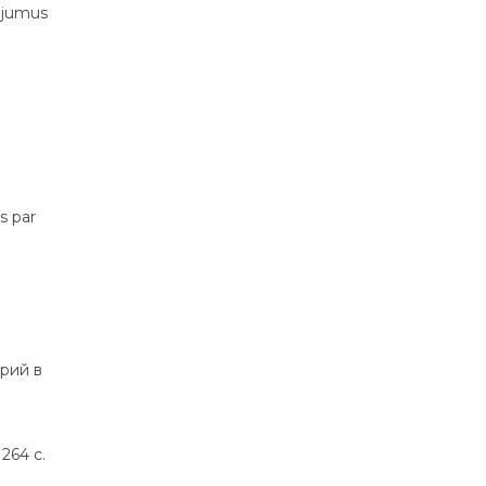
ājumus
s par
рий в
264 с.