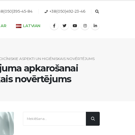
38(050)395-45-84
+38(050)492-23-46
 AR
LATVIAN
CĪNISKIE ASPEKTI UN HIGIĒNISKAIS NOVĒRTĒJUMS
ojuma apkarošanai
kais novērtējums