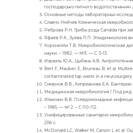
господарсько-питного водопостачання» / Д
Основные методы лабораторных исследов
Славчо Нейчев Клиническая микробиологи
Реброва Р.Н. Грибы рода Candida при заб
Яфаев Р.Х., Зуева Л.П. Эпидемиология вн
Коронелли Т.В. Микробиологическая дег
науки. – 1982. — №3. — С. 5-13.
Израэль Ю.А., Цыбань А.В. Антропогенная 
Bert F, Maubec E, Bruneau B. et al. Multi
contaminated tap water in a neurosurgery int
Смирнов В.В., Киприанова Е.А. Бактерии 
Медицинская микробиология / Под ред. В
Ильюхин В.В. Псевдомонадные инфекции 
– 1985. — № 2. – С.110-112.
Унифицированные санитарно-микробиолог
238 с.
McDonald LC, Walker M, Carson L et al. Out