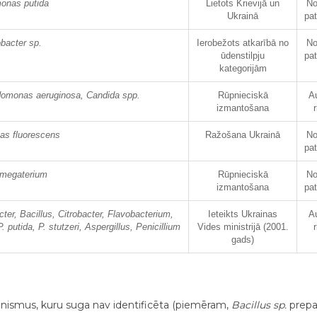
onas putida
Lietots Krievijā un
No
Ukrainā
pa
bacter sp.
Ierobežots atkarībā no
No
ūdenstilpju
pa
kategorijām
omonas aeruginosa, Candida spp.
Rūpnieciskā
A
izmantošana
s fluorescens
Ražošana Ukrainā
No
pa
 megaterium
Rūpnieciskā
No
izmantošana
pa
er, Bacillus, Citrobacter, Flavobacterium,
Ieteikts Ukrainas
A
 putida, P. stutzeri, Aspergillus, Penicillium
Vides ministrijā (2001.
gads)
anismus, kuru suga nav identificēta (piemēram,
Bacillus sp.
prepa