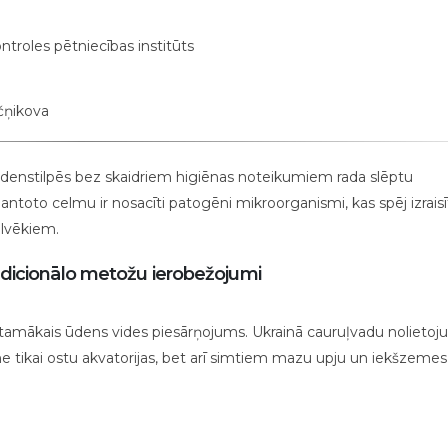
ntroles pētniecības institūts
čņikova
denstilpēs bez skaidriem higiēnas noteikumiem rada slēptu
ntoto celmu ir nosacīti patogēni mikroorganismi, kas spēj izraisī
ilvēkiem.
adicionālo metožu ierobežojumi
 bīstamākais ūdens vides piesārņojums. Ukrainā cauruļvadu nolieto
 tikai ostu akvatorijas, bet arī simtiem mazu upju un iekšzemes