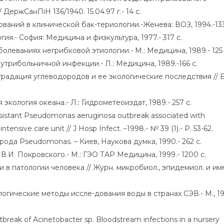
ержСанПіН 136/1940. 15.04.97 г.- 14 с.
аний в клинической бак-териологии.-Женева: ВОЗ, 1994.-133
я.- София: Медицина и физкультура, 1977.- 317 с.
олеваниях негрибковой этиологии.- М.: Медицина, 1989.- 125 
утрибольничной инфекции.- Л.: Медицина, 1989.-166 с.
радация углеводородов и ее экологические последствия // 
экология океана.- Л.: Гидрометеоиздат, 1989.- 257 с.
resistant Pseudomonas aeruginosa outbreak associated with
ensive care unit // J Hosp Infect. –1998.- № 39 (1).- P. 53-62.
рода Pseudomonas. – Киев, Наукова думка, 1990.- 262 с.
.И. Покровского.- М.: ГЭО ТАР Медицина, 1999.- 1200 с.
в патологии человека // Журн. микробиол., эпидемиол. и им
ические методы иссле-дования воды в странах СЭВ.- М., 19
break of Acinetobacter sp. Bloodstream infections in a nursery