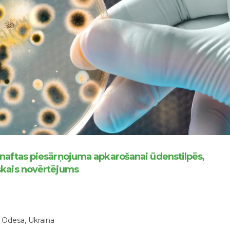
 naftas piesārņojuma apkarošanai ūdenstilpēs,
skais novērtējums
 Odesa, Ukraina