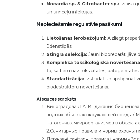
Nocardia sp. & Citrobacter sp.:
Izraisa 
un urīnceļu infekcijas.
Nepieciešamie regulatīvie pasākumi
Lietošanas ierobežojumi:
Aizliegt prepar
ūdenstilpēs.
Stingra selekcija:
Jauni biopreparāti jāve
Kompleksa toksikoloģiskā novērtēšana
to, ka tiem nav toksicitātes, patogenitātes 
Standartizācija:
Izstrādāt un apstiprināt 
biodestruktoru novērtēšanai.
Atsauces saraksts
Виноградова Л.А. Индикация биоценоза 
водных объектах окружающей среды / М
патогенных микроорганизмов в объектах 
2.Санитарные правила и нормы охраны пов
Державні санітарні правила і норми «Вода