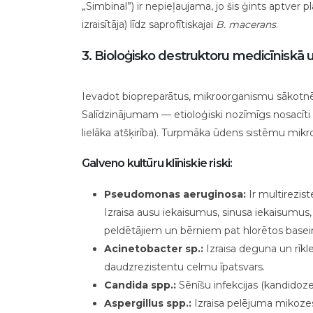
„Simbinal”) ir nepieļaujama, jo šis ģints aptver
izraisītāja) līdz saprofītiskajai
B. macerans
.
3. Bioloģisko destruktoru medicīniskā
Ievadot biopreparātus, mikroorganismu sākotnē
Salīdzinājumam — etioloģiski nozīmīgs nosacīt
lielāka atšķirība). Turpmāka ūdens sistēmu mikro
Galveno kultūru klīniskie riski:
Pseudomonas aeruginosa:
Ir multirezist
Izraisa ausu iekaisumus, sinusa iekaisumus, s
peldētājiem un bērniem pat hlorētos basei
Acinetobacter sp.:
Izraisa deguna un rīkles
daudzrezistentu celmu īpatsvars.
Candida spp.:
Sēnīšu infekcijas (kandidozes
Aspergillus spp.:
Izraisa pelējuma mikozes