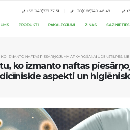
+38(048)737-37-51
+38(066)740-46-49
+
MUMS
PRODUKTI
PAKALPOJUMI
ZIŅAS
SAZINIETIES
 KO IZMANTO NAFTAS PIESĀRŅOJUMA APKAROŠANAI ŪDENSTILPĒS, MEDI
ātu, ko izmanto naftas piesārņ
dicīniskie aspekti un higiēnis