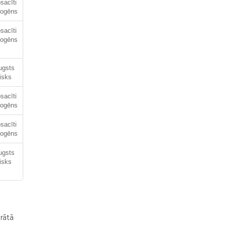
sacīti
togēns
sacīti
togēns
ugsts
risks
sacīti
togēns
sacīti
togēns
ugsts
risks
rātā