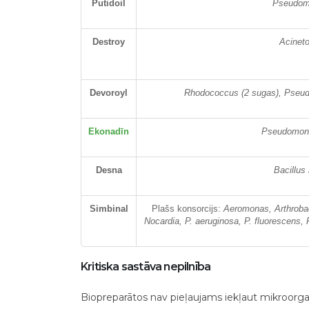
Putidoil
Pseudom
Destroy
Acineto
Devoroyl
Rhodococcus (2 sugas), Pseud
Ekonadīn
Pseudomona
Desna
Bacillus
Simbinal
Plašs konsorcijs:
Aeromonas, Arthrobact
Nocardia, P. aeruginosa, P. fluorescens, P.
Kritiska sastāva nepilnība
Biopreparātos nav pieļaujams iekļaut mikroorg