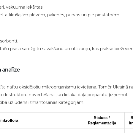
ri, vakuuma iekārtas.
ret atlikušajām plēvēm, palienēs, purvos un pie piestātnēm.
sorbenti.
aču prasa sarežģītu savākšanu un utilizāciju, kas praksē bieži vie
 analīze
atīta naftu oksidējošu mikroorganismu ieviešana. Tomēr Ukrainā n
ko destruktoru novērtēšanai, un lielākā daļa preparātu (izņemot
iecībā uz ūdens izmantošanas kategorijām.
Statuss /
R
mikroflora
Reglamentācija
lī