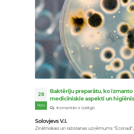
Baktēriju preparātu, ko izmanto
28
medicīniskie aspekti un higiēni
Nov
Baktēriju
Komentāri ir izslēgti
preparātu,
Solovjevs V.I.
ko
Zinātniskais un ražošanas uzņēmums “Econad”,
izmanto