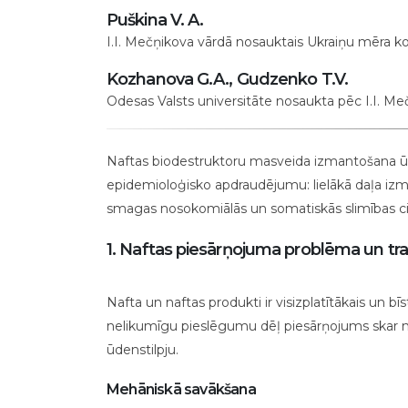
naftas
Puškina V. A.
piesārņojuma
I.I. Mečņikova vārdā nosauktais Ukraiņu mēra ko
apkarošanai
Kozhanova G.A., Gudzenko T.V.
ūdenstilpēs,
Odesas Valsts universitāte nosaukta pēc I.I. Me
medicīniskie
aspekti
un
Naftas biodestruktoru masveida izmantošana ū
higiēniskais
epidemioloģisko apdraudējumu: lielākā daļa izma
novērtējums
smagas nosokomiālās un somatiskās slimības c
1. Naftas piesārņojuma problēma un tr
Nafta un naftas produkti ir visizplatītākais un
nelikumīgu pieslēgumu dēļ piesārņojums skar ne
ūdenstilpju.
Mehāniskā savākšana