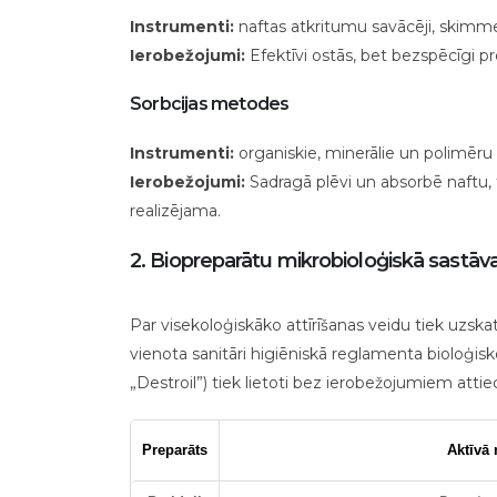
Instrumenti:
naftas atkritumu savācēji, skimme
Ierobežojumi:
Efektīvi ostās, bet bezspēcīgi p
Sorbcijas metodes
Instrumenti:
organiskie, minerālie un polimēru 
Ierobežojumi:
Sadragā plēvi un absorbē naftu, t
realizējama.
2. Biopreparātu mikrobioloģiskā sastāva
Par visekoloģiskāko attīrīšanas veidu tiek uzsk
vienota sanitāri higiēniskā reglamenta bioloģis
„Destroil”) tiek lietoti bez ierobežojumiem att
Preparāts
Aktīvā 