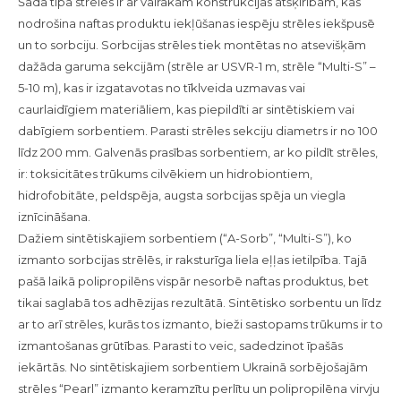
Šāda tipa strēles ir ar vairākām konstrukcijas atšķirībām, kas
nodrošina naftas produktu iekļūšanas iespēju strēles iekšpusē
un to sorbciju. Sorbcijas strēles tiek montētas no atsevišķām
dažāda garuma sekcijām (strēle ar USVR-1 m, strēle “Multi-S” –
5-10 m), kas ir izgatavotas no tīklveida uzmavas vai
caurlaidīgiem materiāliem, kas piepildīti ar sintētiskiem vai
dabīgiem sorbentiem. Parasti strēles sekciju diametrs ir no 100
līdz 200 mm. Galvenās prasības sorbentiem, ar ko pildīt strēles,
ir: toksicitātes trūkums cilvēkiem un hidrobiontiem,
hidrofobitāte, peldspēja, augsta sorbcijas spēja un viegla
iznīcināšana.
Dažiem sintētiskajiem sorbentiem (“A-Sorb”, “Multi-S”), ko
izmanto sorbcijas strēlēs, ir raksturīga liela eļļas ietilpība. Tajā
pašā laikā polipropilēns vispār nesorbē naftas produktus, bet
tikai saglabā tos adhēzijas rezultātā. Sintētisko sorbentu un līdz
ar to arī strēles, kurās tos izmanto, bieži sastopams trūkums ir to
izmantošanas grūtības. Parasti to veic, sadedzinot īpašās
iekārtās. No sintētiskajiem sorbentiem Ukrainā sorbējošajām
strēles “Pearl” izmanto keramzītu perlītu un polipropilēna virvju