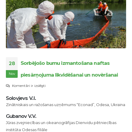
Sorbējošo bumu izmantošana naftas
28
Nov
piesārņojuma likvidēšanai un novēršanai
Sorbējošo
Komentāri ir izslēgti
bumu
Solovjevs V.I.
izmantošana
Zinātniskais un ražošanas uzņēmums “Econad”, Odesa, Ukraina
naftas
piesārņojuma
Gubanov V.V.
likvidēšanai
Jūras zvejniecības un okeanogrāfijas Dienvidu pētniecības
un
institūta Odesas filiāle