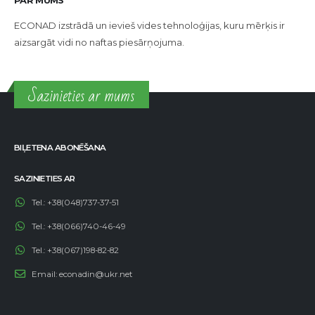
ECONAD izstrādā un ievieš vides tehnoloģijas, kuru mērķis ir
aizsargāt vidi no naftas piesārņojuma.
Sazinieties ar mums
BIĻETENA ABONĒŠANA
SAZINIETIES AR
Tel.:
+38(048)737-37-51
Tel.:
+38(066)740-46-49
Tel.:
+38(067)198-82-82
Email:
econadin@ukr.net