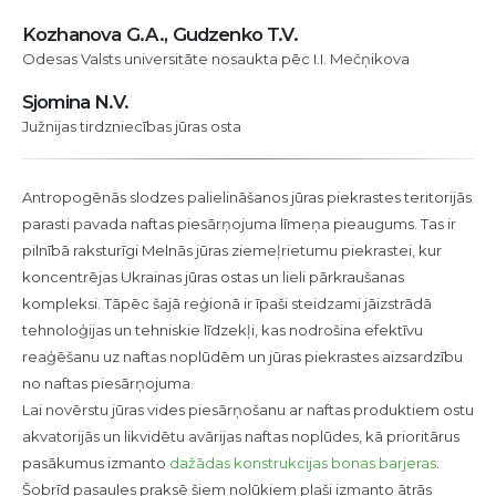
novēršanai
Kozhanova G.A., Gudzenko T.V.
Odesas Valsts universitāte nosaukta pēc I.I. Mečņikova
Sjomina N.V.
Južnijas tirdzniecības jūras osta
Antropogēnās slodzes palielināšanos jūras piekrastes teritorijās
parasti pavada naftas piesārņojuma līmeņa pieaugums. Tas ir
pilnībā raksturīgi Melnās jūras ziemeļrietumu piekrastei, kur
koncentrējas Ukrainas jūras ostas un lieli pārkraušanas
kompleksi. Tāpēc šajā reģionā ir īpaši steidzami jāizstrādā
tehnoloģijas un tehniskie līdzekļi, kas nodrošina efektīvu
reaģēšanu uz naftas noplūdēm un jūras piekrastes aizsardzību
no naftas piesārņojuma.
Lai novērstu jūras vides piesārņošanu ar naftas produktiem ostu
akvatorijās un likvidētu avārijas naftas noplūdes, kā prioritārus
pasākumus izmanto
dažādas konstrukcijas bonas barjeras
.
Šobrīd pasaules praksē šiem nolūkiem plaši izmanto ātrās