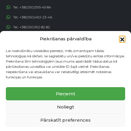
Tel.:
+38(050)395-45-84
Tel.:
+38(050)492-23-46
Tel.:
+38(050)192-82-82
Email:
contact@econadin.com
Piekrišanas pārvaldība
Lai nodrošinātu vislabāko pieredzi, mēs izmantojam tādas
SOCIĀLIE TĪKLI
tehnoloģijas kā sīkfaili, lai saglabātu un/vai piekļūtu ierīces informācijai.
Piekrišana šīm tehnoloģijām ļaus mums apstrādāt tādus datus kā
pārlūkošanas uzvedība vai unikālie ID šajā vietnē. Piekrišanas
nepiekrišana vai atsaukšana var nelabvēlīgi ietekmēt noteiktas
funkcijas un funkcijas.
Pieņemt
Noliegt
© copyright 2026. Visas tiesības aizsargātas
Pārskatīt preferences
Partneru programma
Konfidencialitātes politika
Vietnes karte