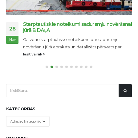
Starptautiskie noteikumi sadursmju novēršanai
28
jūrā B DAĻA
Galveno starptautisko noteikumu par sadursmju
Nov
novēršanu jūrā apraksts un detalizēts pārskats par...
lasīt vairāk
KATEGORIJAS
Kategorijas
PAR MUMS