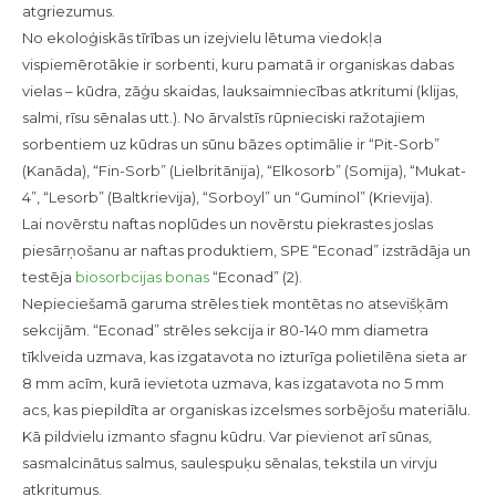
atgriezumus.
No ekoloģiskās tīrības un izejvielu lētuma viedokļa
vispiemērotākie ir sorbenti, kuru pamatā ir organiskas dabas
vielas – kūdra, zāģu skaidas, lauksaimniecības atkritumi (klijas,
salmi, rīsu sēnalas utt.). No ārvalstīs rūpnieciski ražotajiem
sorbentiem uz kūdras un sūnu bāzes optimālie ir “Pit-Sorb”
(Kanāda), “Fin-Sorb” (Lielbritānija), “Elkosorb” (Somija), “Mukat-
4”, “Lesorb” (Baltkrievija), “Sorboyl” un “Guminol” (Krievija).
Lai novērstu naftas noplūdes un novērstu piekrastes joslas
piesārņošanu ar naftas produktiem, SPE “Econad” izstrādāja un
testēja
biosorbcijas bonas
“Econad” (2).
Nepieciešamā garuma strēles tiek montētas no atsevišķām
sekcijām. “Econad” strēles sekcija ir 80-140 mm diametra
tīklveida uzmava, kas izgatavota no izturīga polietilēna sieta ar
8 mm acīm, kurā ievietota uzmava, kas izgatavota no 5 mm
acs, kas piepildīta ar organiskas izcelsmes sorbējošu materiālu.
Kā pildvielu izmanto sfagnu kūdru. Var pievienot arī sūnas,
sasmalcinātus salmus, saulespuķu sēnalas, tekstila un virvju
atkritumus.