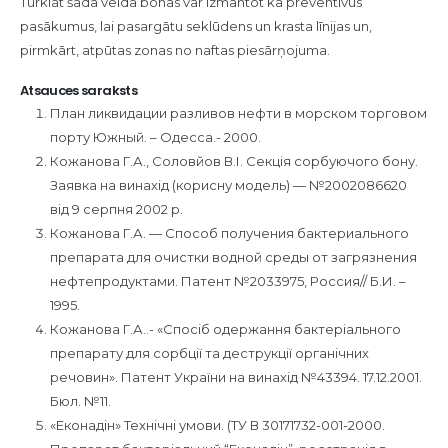
Turklāt šāda veida bonas var izmantot kā preventīvus
pasākumus, lai pasargātu seklūdens un krasta līnijas un,
pirmkārt, atpūtas zonas no naftas piesārņojuma.
Atsauces saraksts
План ликвидации разливов нефти в морском торговом
порту Южный. – Одесса.- 2000.
Кожанова Г.А., Соловйов В.І. Секція сорбуючого бону.
Заявка на винахід (корисну модель) — №2002086620
від 9 серпня 2002 р.
Кожанова Г.А. — Способ получения бактериального
препарата для очистки водной среды от загрязнения
нефтепродуктами. Патент №2033975, Россия// Б.И. –
1995.
Кожанова Г.А..- «Спосіб одержання бактеріального
препарату для сорбції та деструкції органічних
речовин». Патент України на винахід №43394. 17.12.2001.
Бюл. №11.
«Еконадін» Технічні умови. (ТУ В 30171732-001-2000.