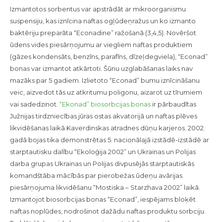
Izmantotos sorbentus var apstrādāt ar mikroorganismu
suspensiju, kas iznīcina naftas ogļūdeņražus un ko izmanto
baktēriju preparāta “Econadine” ražošanā (3,4,5). Novēršot
ūdens vides piesārņojumu ar viegliem naftas produktiem
(gāzes kondensāts, benzīns, parafīns, dīzeļdegviela), “Econad”
bonas var izmantot atkārtoti. Šūnu uzglabāšanas laiks nav
mazāks par 5 gadiem. Izlietoto “Econad” bumu iznīcināšanu
veic, aizvedot tās uz atkritumu poligonu, aizarot uz tīrumiem
vai sadedzinot.
“Ekonad” biosorbcijas bonas
ir pārbaudītas
Južnijas tirdzniecības jūras ostas akvatorijā un naftas plēves
likvidēšanas laikā Kaverdinskas atradnes dūņu karjeros. 2002.
gadā bojas tika demonstrētas 5. nacionālajā izstādē-izstādē ar
starptautisku dalību “Ekoloģija 2002” un Ukrainas un Polijas
darba grupas Ukrainas un Polijas divpusējās starptautiskās
komandštāba mācībās par pierobežas ūdeņu avārijas
piesārņojuma likvidēšanu “Mostiska – Starzhava 2002” laikā.
Izmantojot biosorbcijas bonas “Econad”, iespējams bloķēt
naftas noplūdes, nodrošinot dažādu naftas produktu sorbciju.