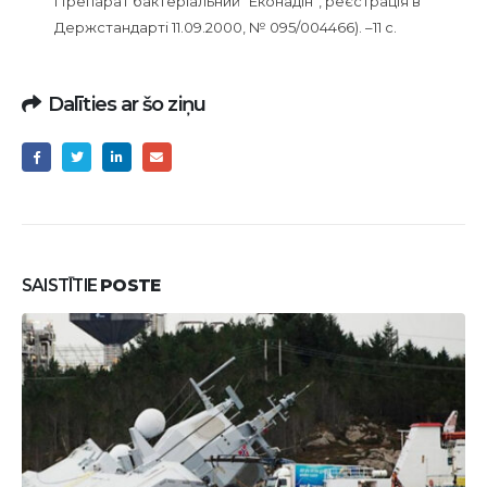
Препарат бактеріальний “Еконадін”, реєстрація в
Держстандарті 11.09.2000, № 095/004466). –11 с.
Dalīties ar šo ziņu
SAISTĪTIE
POSTE