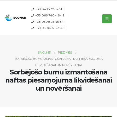
+38(048)737-37-51
+38(066)740-46-49
+38(050)395-45-84
+38(050)492-23-46
SĀKUMS
PIEZĪMES
SORBĒJOŠO BUMU IZMANTOŠANA NAFTAS PIESĀRŅOJUMA
LIKVIDĒŠANAI UN NOVĒRŠANAI
Sorbējošo bumu izmantošana
naftas piesārņojuma likvidēšanai
un novēršanai