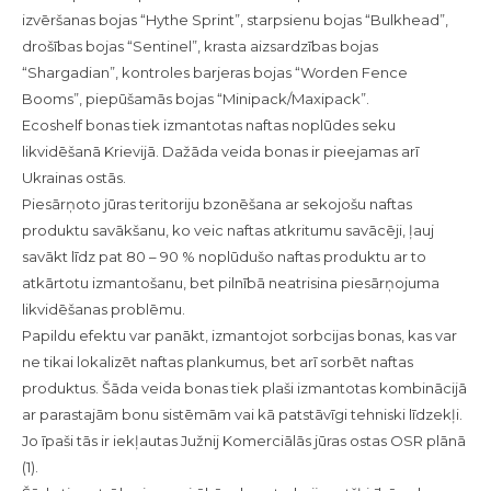
izvēršanas bojas “Hythe Sprint”, starpsienu bojas “Bulkhead”,
drošības bojas “Sentinel”, krasta aizsardzības bojas
“Shargadian”, kontroles barjeras bojas “Worden Fence
Booms”, piepūšamās bojas “Minipack/Maxipack”.
Ecoshelf bonas tiek izmantotas naftas noplūdes seku
likvidēšanā Krievijā. Dažāda veida bonas ir pieejamas arī
Ukrainas ostās.
Piesārņoto jūras teritoriju bzonēšana ar sekojošu naftas
produktu savākšanu, ko veic naftas atkritumu savācēji, ļauj
savākt līdz pat 80 – 90 % noplūdušo naftas produktu ar to
atkārtotu izmantošanu, bet pilnībā neatrisina piesārņojuma
likvidēšanas problēmu.
Papildu efektu var panākt, izmantojot sorbcijas bonas, kas var
ne tikai lokalizēt naftas plankumus, bet arī sorbēt naftas
produktus. Šāda veida bonas tiek plaši izmantotas kombinācijā
ar parastajām bonu sistēmām vai kā patstāvīgi tehniski līdzekļi.
Jo īpaši tās ir iekļautas Južnij Komerciālās jūras ostas OSR plānā
(1).