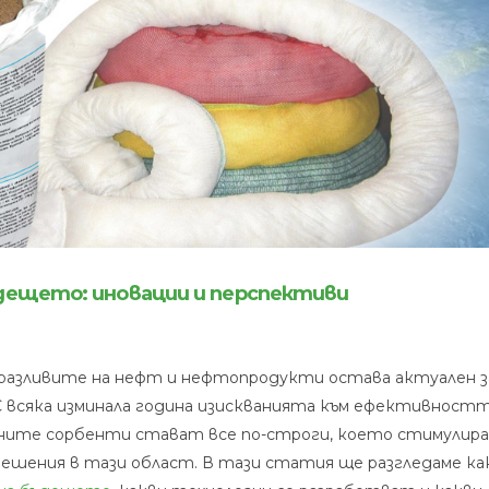
ещето: иновации и перспективи
ите
 разливите на нефт и нефтопродукти остава актуален з
ти
 всяка изминала година изискванията към ефективностт
ните сорбенти стават все по-строги, което стимулира
то:
ешения в тази област. В тази статия ще разгледаме ка
и