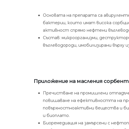
Основата на препарата са авирулен
бактерии, които имат висока сорбци
активност спрямо нефтени въглевод
Състав: микроорганизми, деструктор
въглеводороди, имобилизирани върху 
Приложение на масления сорбент 
Пречистване на промишлени отпадъчн
повишаване на ефективността на пр
повърхностноактивни вещества и био
и биоплато.
Биоремедиация на замърсени с нефтопр