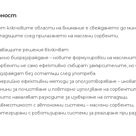
рност
от ключовите области на внимание е свеждането до ми
падъците след прилагането на маслени сорбенти.
аващите решения включват:
ълно биоразграждане – новите формулировки на маслени
орбенти не само ефективно събират замърсителите, но 
азграждат без остатъци след употреба.
нергийно ефективни методи за оползотворяване – инов
ачини за почистване и повторно използване на сорбенти
оито намаляват разходите за изхвърляне на отпадъци.
ъвместимост с автономни системи – маслени сорбенти,
нтегрирани с роботизирани системи за реагиране при раз