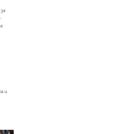
 за
е
те
а и