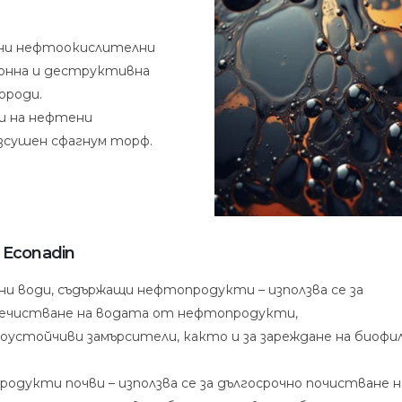
тни нефтоокислителни
онна и деструктивна
ороди.
и на нефтени
изсушен сфагнум торф.
Econadin
и води, съдържащи нефтопродукти – използва се за
ечистване на водата от нефтопродукти,
устойчиви замърсители, както и за зареждане на биоф
одукти почви – използва се за дългосрочно почистване н