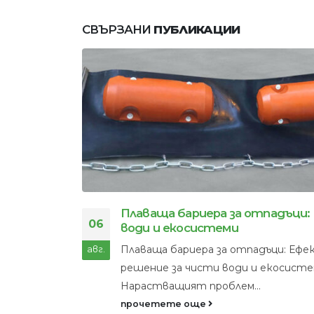
СВЪРЗАНИ
ПУБЛИКАЦИИ
Плаваща бариера за отпадъци:
06
води и екосистеми
не. Първо
Плаваща бариера за отпадъци: Еф
авг.
и -
решение за чисти води и екосист
Нарастващият проблем...
прочетете още