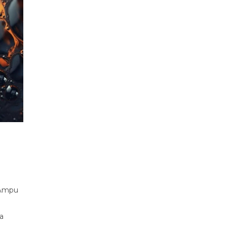
илтри
а