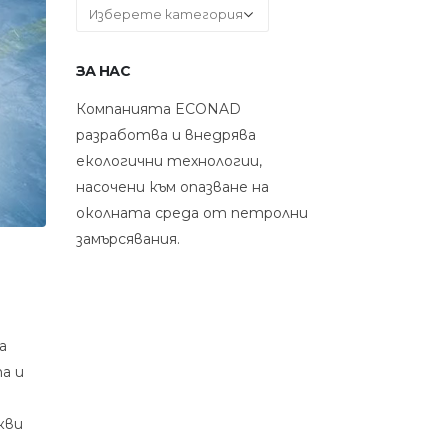
Категории
ЗА НАС
Компанията ECONAD
разработва и внедрява
екологични технологии,
насочени към опазване на
околната среда от петролни
замърсявания.
а
а и
кви