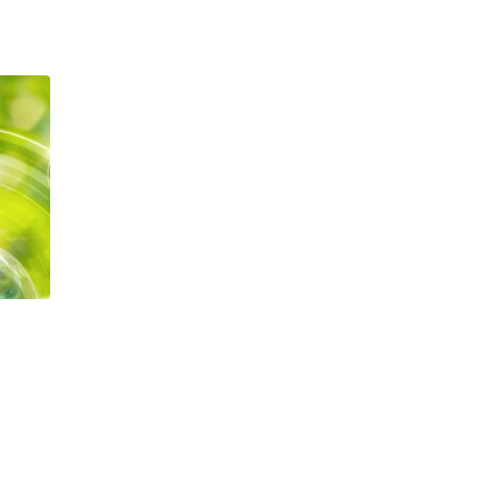
Индустриални маслоуловители:
08
ключът към ефективни
производствени процеси
а
ян.
В съвременното производство
чистотата и ефективността са
решаващи фактори за осигуряване на...