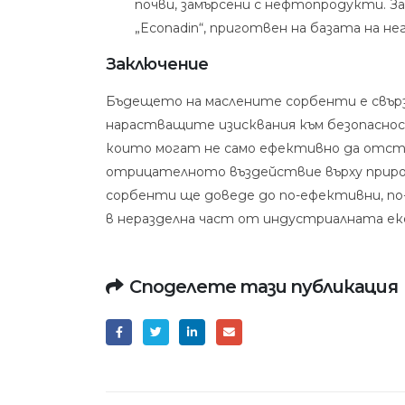
почви, замърсени с нефтопродукти. З
„Econadin“, приготвен на базата на не
Заключение
Бъдещето на маслените сорбенти е свърз
нарастващите изисквания към безопаснос
които могат не само ефективно да отстр
отрицателното въздействие върху приро
сорбенти ще доведе до по-ефективни, п
в неразделна част от индустриалната ек
Споделете тази публикация