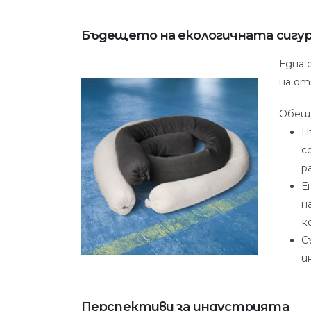
Бъдещето на екологичната сигу
Една 
на от
Обещ
П
с
р
Е
н
к
С
и
Перспективи за индустрията