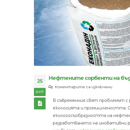
Нефтените сорбенти на бъд
25
за
Коментарите са изключени
фев.
Нефтен
В съвременния свят проблемът с
сорбен
екологията и промишлеността. С
на
екологосъобразността на нефте
бъдеще
разработването на иновативни р
иноваци