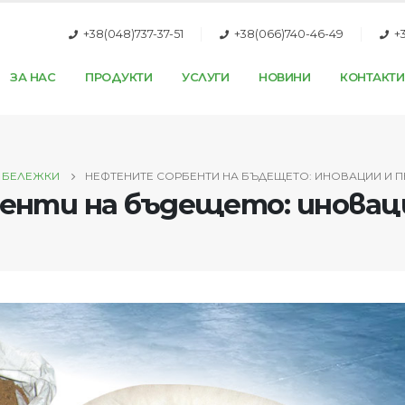
+38(048)737-37-51
+38(066)740-46-49
+
ЗА НАС
ПРОДУКТИ
УСЛУГИ
НОВИНИ
КОНТАКТИ
БЕЛЕЖКИ
НЕФТЕНИТЕ СОРБЕНТИ НА БЪДЕЩЕТО: ИНОВАЦИИ И 
нти на бъдещето: иновац