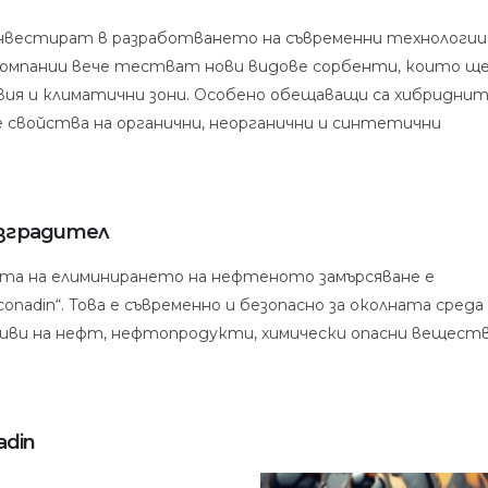
нвестират в разработването на съвременни технологии
омпании вече тестват нови видове сорбенти, които щ
вия и климатични зони. Особено обещаващи са хибридни
свойства на органични, неорганични и синтетични
азградител
а на елиминирането на нефтеното замърсяване е
adin“. Това е съвременно и безопасно за околната среда
ливи на нефт, нефтопродукти, химически опасни веществ
adin