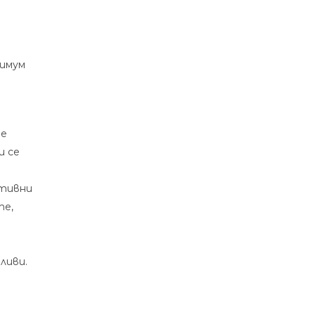
нимум
те
и се
ативни
те,
ливи.