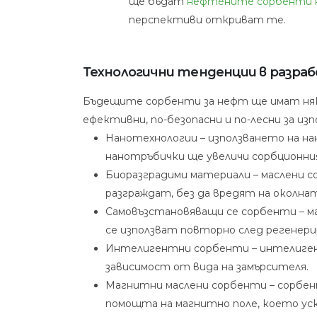
ще бъдат
нефтените сорбенти 
и
перспективи откриват те.
перспек
Технологични тенденции в разр
Бъдещите сорбенти за нефт ще имат няк
ефективни, по-безопасни и по-лесни за изп
Нанотехнологии – използването на н
нанотръбички ще увеличи сорбционни
Биоразградими материали – маслени 
разграждат, без да вредят на околнат
Самовъзстановяващи се сорбенти – м
се използват повторно след регенери
Интелигентни сорбенти – интелиген
зависимост от вида на замърсителя.
Магнитни маслени сорбенти – сорбен
помощта на магнитно поле, което уск