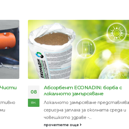
 Чисти
Абсорбент ECONADIN: борба с
08
локалното замърсяване
ективно
Локалното замърсяване представляв
ян.
еми
сериозна заплаха за околната среда и
човешкото здраве -...
прочетете още