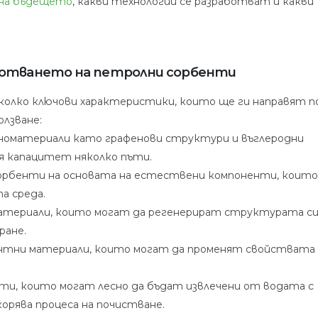
на бъдещето
, какви технологии се разработват и какви
тиви
аботването на петролни сорбенти
олко ключови характеристики, които ще ги направят п
олзване:
аноматериали като графенови структури и въглеродни
я капацитет няколко пъти.
сорбенти на основата на естествени компоненти, които
а среда.
атериали, които могат да регенерират структурата си
ране.
тни материали, които могат да променят свойствата 
ти, които могат лесно да бъдат извлечени от водата с
орява процеса на почистване.