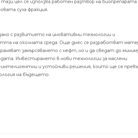
а тази цел се използва работен разтвор на биопрепарата
говата суха фракция.
ано с развитието на иновативни технологии и
тта на околната среда. Още днес се разработват мате
аняват замърсяването с нефт, но и да сведат до миним
дата. Инвестирането в нови технологии за маслени
о-интелигентни и устойчиви решения, които ще се прев
ология на бъдещето.