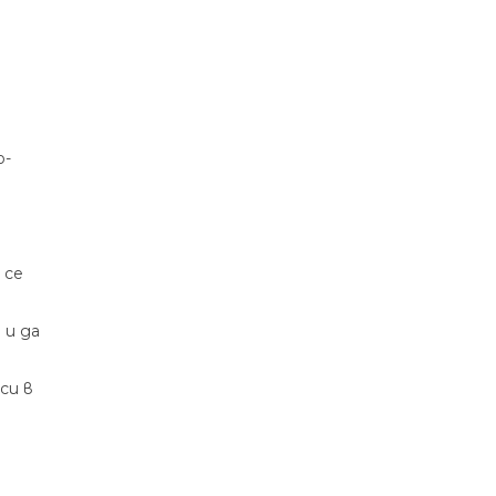
о-
 се
 и да
си в