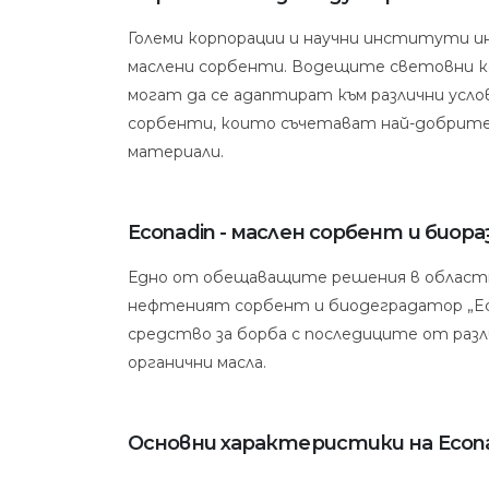
Големи корпорации и научни институти и
маслени сорбенти. Водещите световни к
могат да се адаптират към различни усло
сорбенти, които съчетават най-добрите 
материали.
Econadin - маслен сорбент и биор
Едно от обещаващите решения в областт
нефтеният сорбент и биодеградатор „Econ
средство за борба с последиците от раз
органични масла.
Основни характеристики на Econ