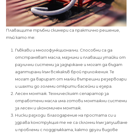
Плаващите тръбни скимери са практично решение,
тъй като те:
Гъвкави и многофункционални. Способни са да
отстраняват масла, мазнини и плаващи утайки от
различни системи за задържане и могат да бъдат
адаптирани към всякакъв брой приложения. Те
могат да варират от малки вътрешни резервоари
и шахти до големи открити басейни и езера.
Лесен монтаж. Техническият сепаратор за
отработени масла има готови монтажни системи
за лесен и икономичен монтаж.
Ниски разходи. Благодарение на простата си и
здрава конструкция те не са склонни към запушване
и проблеми с поддръжката, както други видове