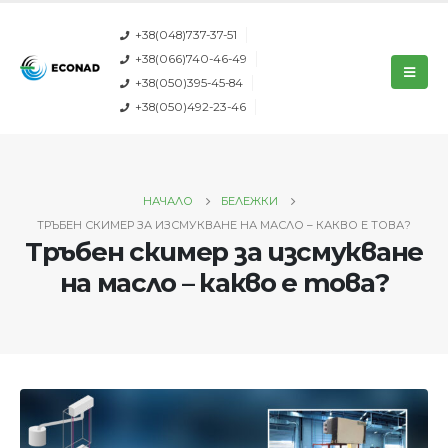
+38(048)737-37-51
+38(066)740-46-49
+38(050)395-45-84
+38(050)492-23-46
НАЧАЛО
БЕЛЕЖКИ
ТРЪБЕН СКИМЕР ЗА ИЗСМУКВАНЕ НА МАСЛО – КАКВО Е ТОВА?
Тръбен скимер за изсмукване
на масло – какво е това?