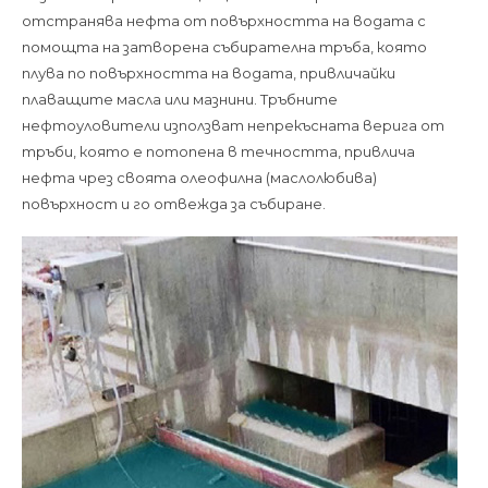
е
отстранява нефта от повърхността на водата с
това?
помощта на затворена събирателна тръба, която
плува по повърхността на водата, привличайки
плаващите масла или мазнини. Тръбните
нефтоуловители използват непрекъсната верига от
тръби, която е потопена в течността, привлича
нефта чрез своята олеофилна (маслолюбива)
повърхност и го отвежда за събиране.