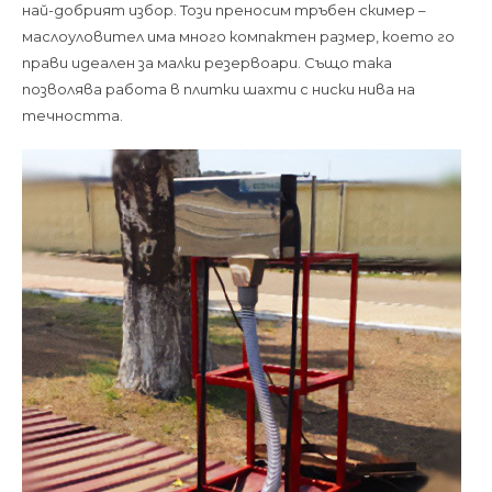
най-добрият избор. Този преносим тръбен скимер –
маслоуловител има много компактен размер, което го
прави идеален за малки резервоари. Също така
позволява работа в плитки шахти с ниски нива на
течността.