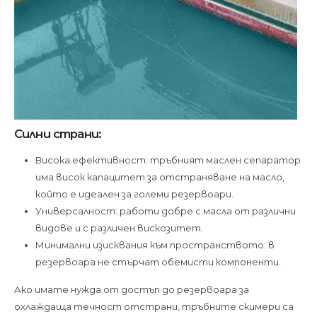
Силни страни:
Висока ефективност: тръбният маслен сепаратор
има висок капацитет за отстраняване на масло,
който е идеален за големи резервоари.
Универсалност: работи добре с масла от различни
видове и с различен вискозитет.
Минимални изисквания към пространството: в
резервоара не стърчат обемисти компоненти.
Ако имате нужда от достъп до резервоара за
охлаждаща течност отстрани, тръбните скимери са