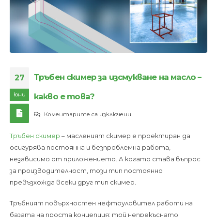
Тръбен скимер за изсмукване на масло –
27
юни
какво е това?
за
Коментарите са изключени
Тръбен
Тръбен скимер
– масленият скимер е проектиран да
скимер
осигурява постоянна и безпроблемна работа,
за
независимо от приложението. А когато става въпрос
изсмукване
за производителност, този тип постоянно
на
превъзхожда всеки друг тип скимер.
масло
–
Тръбният повърхностен нефтоуловител работи на
какво
базата на проста концепция: той непрекъснато