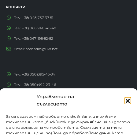
Тел.:
+38(048)737-37-51
Тел.:
+38(066)740-46-49
Тел.:
+38(067)198-82-82
Email:
econadin@ukr.net
Тел.:
+38(050)395-45-84
Тел.:
+38(050)492-23-46
Тел.:
+38(050)192-82-82
Управление на
Email:
contact@econadin.com
съгласието
СОЦИАЛНИ МРЕЖИ
За да осигурим най-доброто изживяване, използваме
технологии като „бисквитки“ за съхраняване и/или достъп
до информация за устройството. Съгласието за тези
технологии ще ни позволи да обработваме данни като