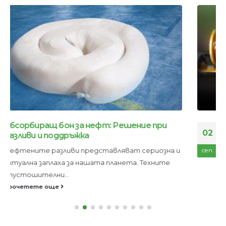
Ленточен скимер от компанията Еконад
02
за бързо събиране на нефт
Когато се справяте с нефтени разливи,
сеп.
наличието на подходящо оборудване е от...
прочетете още