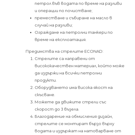
петрол във водата по време на разливи
и операции по почистване;
преместване и събиране на масло в
случай на разливи;
Ограждане на петролни танкери по
време на експлоатация.
Предимства на стрелите ECONAD:
Стрелите са направени от
висококачествен материал, който може
да издържи на всички петролни
продукти.
Оборудването има висока якост на
скъсване.
Можете да движите стрели със
скорост до 3 възела.
Благодарение на обмисления дизайн,
стрелите се монтират бързо върху
водата и издържат на натоварване от