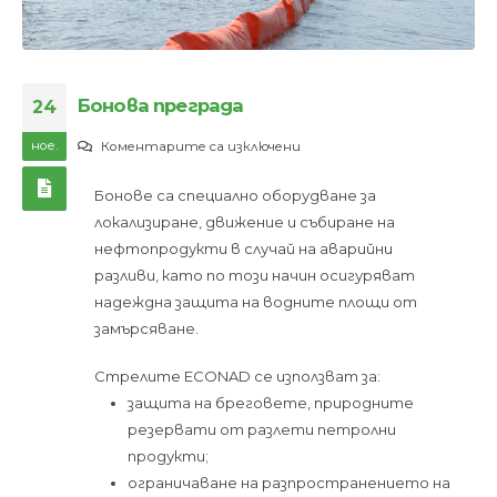
Бонова преграда
24
ное.
за
Коментарите са изключени
Бонова
Бонове са специално оборудване за
преграда
локализиране, движение и събиране на
нефтопродукти в случай на аварийни
разливи, като по този начин осигуряват
надеждна защита на водните площи от
замърсяване.
Стрелите ECONAD се използват за:
защита на бреговете, природните
резервати от разлети петролни
продукти;
ограничаване на разпространението на