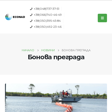
+38(048)737-37-51
+38(066)740-46-49
+38(050)395-45-84
+38(050)492-23-46
НАЧАЛО
НОВИНИ
БОНОВА ПРЕГРАДА
Бонова преграда