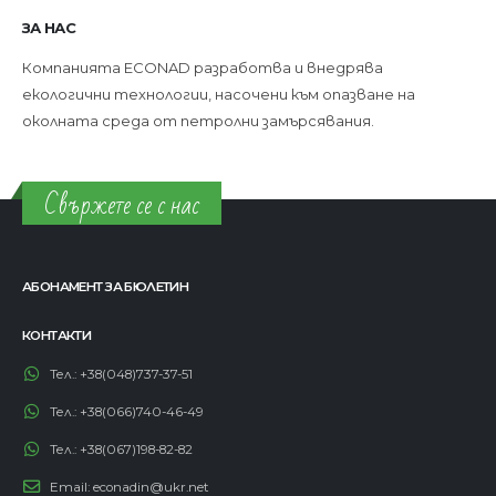
ЗА НАС
Компанията ECONAD разработва и внедрява
екологични технологии, насочени към опазване на
околната среда от петролни замърсявания.
Свържете се с нас
АБОНАМЕНТ ЗА БЮЛЕТИН
КОНТАКТИ
Тел.:
+38(048)737-37-51
Тел.:
+38(066)740-46-49
Тел.:
+38(067)198-82-82
Email:
econadin@ukr.net