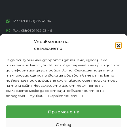
Тел.:
+38(050)395-45-84
Тел.:
+38(050)492-23-46
Тел.:
+38(050)192-82-82
Управление на
съгласието
Email:
contact@econadin.com
За да осигурим най-доброто изживяване, използваме
СОЦИАЛНИ МРЕЖИ
технологии като „бисквитки“ за съхраняване и/или достъп
до информация за устройството. Съгласието за тези
технологии ще ни позволи да обработваме данни като
поведение при сърфиране или уникални идентификатори
на този сайт. Несъгласието или оттеглянето на
съгласието може да се отрази неблагоприятно на
определени функции и характеристики.
Приемане на
Отказ
© copyright 2026. Всички права запазени