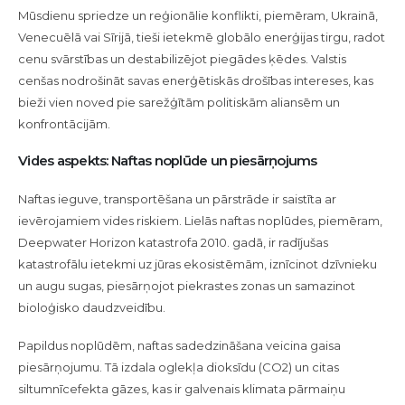
Mūsdienu spriedze un reģionālie konflikti, piemēram, Ukrainā,
Venecuēlā vai Sīrijā, tieši ietekmē globālo enerģijas tirgu, radot
cenu svārstības un destabilizējot piegādes ķēdes. Valstis
cenšas nodrošināt savas enerģētiskās drošības intereses, kas
bieži vien noved pie sarežģītām politiskām aliansēm un
konfrontācijām.
Vides aspekts: Naftas noplūde un piesārņojums
Naftas ieguve, transportēšana un pārstrāde ir saistīta ar
ievērojamiem vides riskiem. Lielās naftas noplūdes, piemēram,
Deepwater Horizon katastrofa 2010. gadā, ir radījušas
katastrofālu ietekmi uz jūras ekosistēmām, iznīcinot dzīvnieku
un augu sugas, piesārņojot piekrastes zonas un samazinot
bioloģisko daudzveidību.
Papildus noplūdēm, naftas sadedzināšana veicina gaisa
piesārņojumu. Tā izdala oglekļa dioksīdu (CO2) un citas
siltumnīcefekta gāzes, kas ir galvenais klimata pārmaiņu