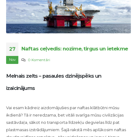
Naftas ceļvedis: nozīme, tirgus un ietekme
27
Nov
0 Komentāri
Melnais zelts – pasaules dzinējspēks un
izaicinājums
Vai esam kādreiz aizdomājušies par naftas klātbūtni mūsu
ikdienā? Tā ir neredzama, bet vitāli svarīga mūsu civilizācijas
sastāvdaļa, sākot no transporta līdzekļu degvielas līdz pat
plastmasas izstrādājumiem. Šajā rakstā mēs aplūkosim naftas