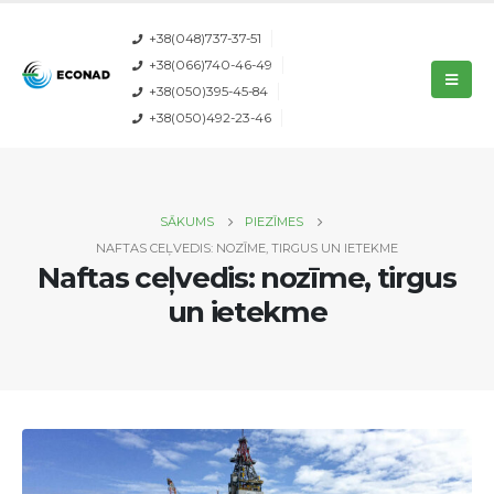
+38(048)737-37-51
+38(066)740-46-49
+38(050)395-45-84
+38(050)492-23-46
SĀKUMS
PIEZĪMES
NAFTAS CEĻVEDIS: NOZĪME, TIRGUS UN IETEKME
Naftas ceļvedis: nozīme, tirgus
un ietekme