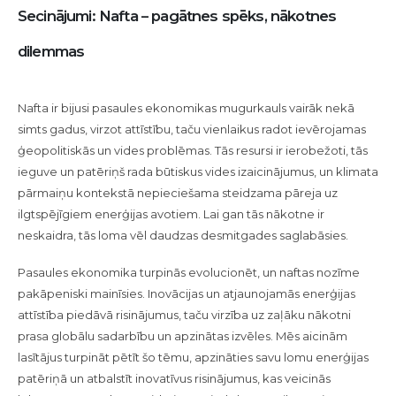
Secinājumi: Nafta – pagātnes spēks, nākotnes
dilemmas
Nafta ir bijusi pasaules ekonomikas mugurkauls vairāk nekā
simts gadus, virzot attīstību, taču vienlaikus radot ievērojamas
ģeopolitiskās un vides problēmas. Tās resursi ir ierobežoti, tās
ieguve un patēriņš rada būtiskus vides izaicinājumus, un klimata
pārmaiņu kontekstā nepieciešama steidzama pāreja uz
ilgtspējīgiem enerģijas avotiem. Lai gan tās nākotne ir
neskaidra, tās loma vēl daudzas desmitgades saglabāsies.
Pasaules ekonomika turpinās evolucionēt, un naftas nozīme
pakāpeniski mainīsies. Inovācijas un atjaunojamās enerģijas
attīstība piedāvā risinājumus, taču virzība uz zaļāku nākotni
prasa globālu sadarbību un apzinātas izvēles. Mēs aicinām
lasītājus turpināt pētīt šo tēmu, apzināties savu lomu enerģijas
patēriņā un atbalstīt inovatīvus risinājumus, kas veicinās