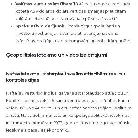
Valūtas kursu svārstības:
Tā kā naftas barela cena tiek
kotēta ASV dolāros, dolāra vērtības izmaiņas pret citām
valūtām ietekmē cenas pirkšanas spēku citās valstīs.
Spekulatīvie darījumi:
Finanšu tirgus spekulanti un
investoru noskaņojums var izraisīt ievērojamas cenu
svārstības, reaģējot uz ekonomiskām un politiskām ziņām.
Ģeopolitiskā ietekme un vides izaicinājumi
Naftas ietekme uz starptautiskajām attiecībām: resursu
kontroles cīņas
Nafta jau vēsturiski ir bijusi galvenais starptautisko attiecību un
konfliktu dzinējspēks. Resursu kontroles cīņas un ‘naftas kari’ ir
veidojuši Tuvo Austrumu un citu naftas bagāto reģionu politisko
ainavu. Nafta tiek izmantota arī kā spēcīgs politiskās ietekmes
instruments, piemēram, 1973. gada naftas embargo, kas būtiski
ietekmēja pasaules ekonomiku.