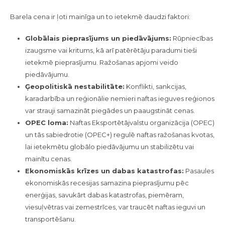
Barela cena ir ļoti mainīga un to ietekmē daudzi faktori:
Globālais pieprasījums un piedāvājums:
Rūpniecības
izaugsme vai kritums, kā arī patērētāju paradumi tieši
ietekmē pieprasījumu. Ražošanas apjomi veido
piedāvājumu.
Ģeopolitiskā nestabilitāte:
Konflikti, sankcijas,
karadarbība un reģionālie nemieri naftas ieguves reģionos
var strauji samazināt piegādes un paaugstināt cenas.
OPEC loma:
Naftas Eksportētājvalstu organizācija (OPEC)
un tās sabiedrotie (OPEC+) regulē naftas ražošanas kvotas,
lai ietekmētu globālo piedāvājumu un stabilizētu vai
mainītu cenas.
Ekonomiskās krīzes un dabas katastrofas:
Pasaules
ekonomiskās recesijas samazina pieprasījumu pēc
enerģijas, savukārt dabas katastrofas, piemēram,
viesuļvētras vai zemestrīces, var traucēt naftas ieguvi un
transportēšanu.