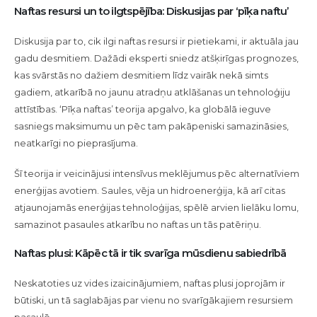
Naftas resursi un to ilgtspējība: Diskusijas par ‘pīķa naftu’
Diskusija par to, cik ilgi naftas resursi ir pietiekami, ir aktuāla jau
gadu desmitiem. Dažādi eksperti sniedz atšķirīgas prognozes,
kas svārstās no dažiem desmitiem līdz vairāk nekā simts
gadiem, atkarībā no jaunu atradņu atklāšanas un tehnoloģiju
attīstības. ‘Pīķa naftas’ teorija apgalvo, ka globālā ieguve
sasniegs maksimumu un pēc tam pakāpeniski samazināsies,
neatkarīgi no pieprasījuma.
Šī teorija ir veicinājusi intensīvus meklējumus pēc alternatīviem
enerģijas avotiem. Saules, vēja un hidroenerģija, kā arī citas
atjaunojamās enerģijas tehnoloģijas, spēlē arvien lielāku lomu,
samazinot pasaules atkarību no naftas un tās patēriņu.
Naftas plusi: Kāpēc tā ir tik svarīga mūsdienu sabiedrībā
Neskatoties uz vides izaicinājumiem, naftas plusi joprojām ir
būtiski, un tā saglabājas par vienu no svarīgākajiem resursiem
pasaulē.