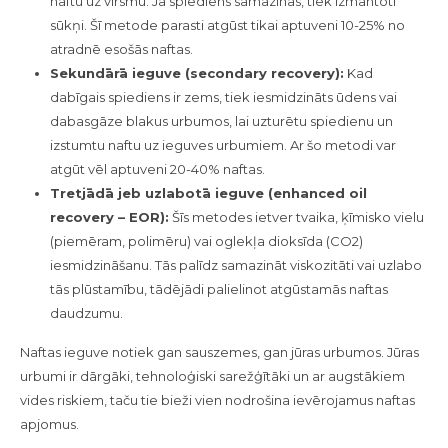
naftu uz virsmu. Ja spiediens samazinās, tiek izmantoti
sūkņi. Šī metode parasti atgūst tikai aptuveni 10-25% no
atradnē esošās naftas.
Sekundārā ieguve (secondary recovery):
Kad
dabīgais spiediens ir zems, tiek iesmidzināts ūdens vai
dabasgāze blakus urbumos, lai uzturētu spiedienu un
izstumtu naftu uz ieguves urbumiem. Ar šo metodi var
atgūt vēl aptuveni 20-40% naftas.
Tretjādā jeb uzlabotā ieguve (enhanced oil
recovery – EOR):
Šīs metodes ietver tvaika, ķīmisko vielu
(piemēram, polimēru) vai oglekļa dioksīda (CO2)
iesmidzināšanu. Tās palīdz samazināt viskozitāti vai uzlabo
tās plūstamību, tādējādi palielinot atgūstamās naftas
daudzumu.
Naftas ieguve notiek gan sauszemes, gan jūras urbumos. Jūras
urbumi ir dārgāki, tehnoloģiski sarežģītāki un ar augstākiem
vides riskiem, taču tie bieži vien nodrošina ievērojamus naftas
apjomus.