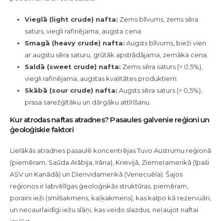
Vieglā (light crude) nafta:
Zems blīvums, zems sēra
saturs, viegli rafinējama, augsta cena.
Smagā (heavy crude) nafta:
Augsts blīvums, bieži vien
ar augstu sēra saturu, grūtāk apstrādājama, zemāka cena.
Saldā (sweet crude) nafta:
Zems sēra saturs (< 0,5%),
viegli rafinējama, augstas kvalitātes produktiem.
Skābā (sour crude) nafta:
Augsts sēra saturs (> 0,5%),
prasa sarežģītāku un dārgāku attīrīšanu.
Kur atrodas naftas atradnes? Pasaules galvenie reģioni un
ģeoloģiskie faktori
Lielākās atradnes pasaulē koncentrējas Tuvo Austrumu reģionā
(piemēram, Saūda Arābija, Irāna), Krievijā, Ziemeļamerikā (īpaši
ASV un Kanādā) un Dienvidamerikā (Venecuēla). Šajos
reģionos ir labvēlīgas ģeoloģiskās struktūras, piemēram,
poraini ieži (smilšakmens, kaļķakmens), kas kalpo kā rezervuāri,
un necaurlaidīgi iežu slāņi, kas veido slazdus, neļaujot naftai