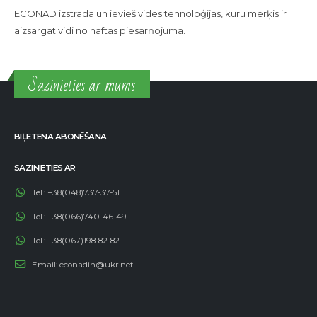
ECONAD izstrādā un ievieš vides tehnoloģijas, kuru mērķis ir
aizsargāt vidi no naftas piesārņojuma.
Sazinieties ar mums
BIĻETENA ABONĒŠANA
SAZINIETIES AR
Tel.:
+38(048)737-37-51
Tel.:
+38(066)740-46-49
Tel.:
+38(067)198-82-82
Email:
econadin@ukr.net