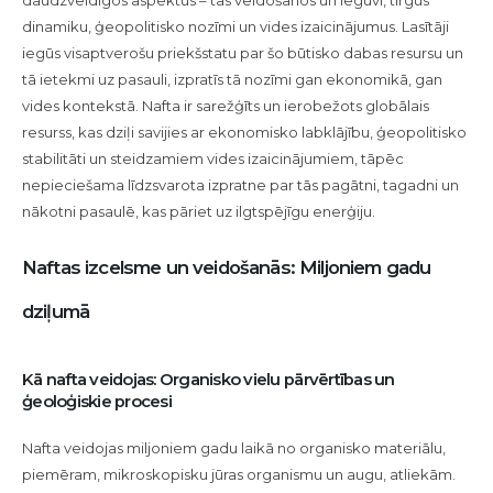
daudzveidīgos aspektus – tās veidošanos un ieguvi, tirgus
dinamiku, ģeopolitisko nozīmi un vides izaicinājumus. Lasītāji
iegūs visaptverošu priekšstatu par šo būtisko dabas resursu un
tā ietekmi uz pasauli, izpratīs tā nozīmi gan ekonomikā, gan
vides kontekstā. Nafta ir sarežģīts un ierobežots globālais
resurss, kas dziļi savijies ar ekonomisko labklājību, ģeopolitisko
stabilitāti un steidzamiem vides izaicinājumiem, tāpēc
nepieciešama līdzsvarota izpratne par tās pagātni, tagadni un
nākotni pasaulē, kas pāriet uz ilgtspējīgu enerģiju.
Naftas izcelsme un veidošanās: Miljoniem gadu
dziļumā
Kā nafta veidojas: Organisko vielu pārvērtības un
ģeoloģiskie procesi
Nafta veidojas miljoniem gadu laikā no organisko materiālu,
piemēram, mikroskopisku jūras organismu un augu, atliekām.