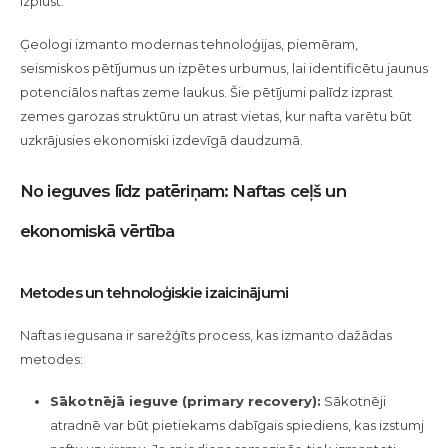
izplūst.
Ģeologi izmanto modernas tehnoloģijas, piemēram,
seismiskos pētījumus un izpētes urbumus, lai identificētu jaunus
potenciālos naftas zeme laukus. Šie pētījumi palīdz izprast
zemes garozas struktūru un atrast vietas, kur nafta varētu būt
uzkrājusies ekonomiski izdevīgā daudzumā.
No ieguves līdz patēriņam: Naftas ceļš un
ekonomiskā vērtība
Metodes un tehnoloģiskie izaicinājumi
Naftas iegusana ir sarežģīts process, kas izmanto dažādas
metodes:
Sākotnējā ieguve (primary recovery):
Sākotnēji
atradnē var būt pietiekams dabīgais spiediens, kas izstumj