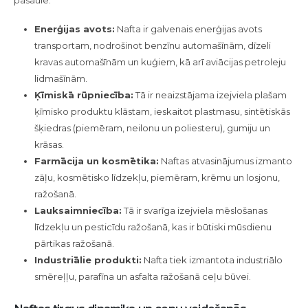
Enerģijas avots:
Nafta ir galvenais enerģijas avots
transportam, nodrošinot benzīnu automašīnām, dīzeli
kravas automašīnām un kuģiem, kā arī aviācijas petroleju
lidmašīnām.
Ķīmiskā rūpniecība:
Tā ir neaizstājama izejviela plašam
ķīmisko produktu klāstam, ieskaitot plastmasu, sintētiskās
šķiedras (piemēram, neilonu un poliesteru), gumiju un
krāsas.
Farmācija un kosmētika:
Naftas atvasinājumus izmanto
zāļu, kosmētisko līdzekļu, piemēram, krēmu un losjonu,
ražošanā.
Lauksaimniecība:
Tā ir svarīga izejviela mēslošanas
līdzekļu un pesticīdu ražošanā, kas ir būtiski mūsdienu
pārtikas ražošanā.
Industriālie produkti:
Nafta tiek izmantota industriālo
smēreļļu, parafīna un asfalta ražošanā ceļu būvei.