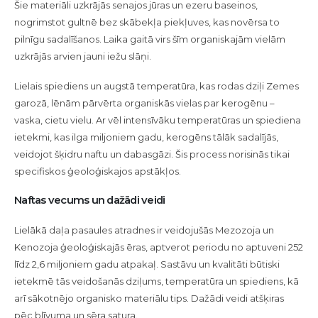
Šie materiāli uzkrājās senajos jūras un ezeru baseinos,
nogrimstot gultnē bez skābekļa piekļuves, kas novērsa to
pilnīgu sadalīšanos. Laika gaitā virs šīm organiskajām vielām
uzkrājās arvien jauni iežu slāņi.
Lielais spiediens un augstā temperatūra, kas rodas dziļi Zemes
garozā, lēnām pārvērta organiskās vielas par kerogēnu –
vaska, cietu vielu. Ar vēl intensīvāku temperatūras un spiediena
ietekmi, kas ilga miljoniem gadu, kerogēns tālāk sadalījās,
veidojot šķidru naftu un dabasgāzi. Šis process norisinās tikai
specifiskos ģeoloģiskajos apstākļos.
Naftas vecums un dažādi veidi
Lielākā daļa pasaules atradnes ir veidojušās Mezozoja un
Kenozoja ģeoloģiskajās ēras, aptverot periodu no aptuveni 252
līdz 2,6 miljoniem gadu atpakaļ. Sastāvu un kvalitāti būtiski
ietekmē tās veidošanās dziļums, temperatūra un spiediens, kā
arī sākotnējo organisko materiālu tips. Dažādi veidi atšķiras
pēc blīvuma un sēra satura.