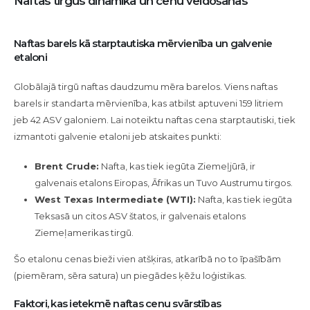
Naftas tirgus dinamika un cenu veidošanās
Naftas barels kā starptautiska mērvienība un galvenie
etaloni
Globālajā tirgū naftas daudzumu mēra barelos. Viens naftas
barels ir standarta mērvienība, kas atbilst aptuveni 159 litriem
jeb 42 ASV galoniem. Lai noteiktu naftas cena starptautiski, tiek
izmantoti galvenie etaloni jeb atskaites punkti:
Brent Crude:
Nafta, kas tiek iegūta Ziemeļjūrā, ir
galvenais etalons Eiropas, Āfrikas un Tuvo Austrumu tirgos.
West Texas Intermediate (WTI):
Nafta, kas tiek iegūta
Teksasā un citos ASV štatos, ir galvenais etalons
Ziemeļamerikas tirgū.
Šo etalonu cenas bieži vien atšķiras, atkarībā no to īpašībām
(piemēram, sēra satura) un piegādes ķēžu loģistikas.
Faktori, kas ietekmē naftas cenu svārstības