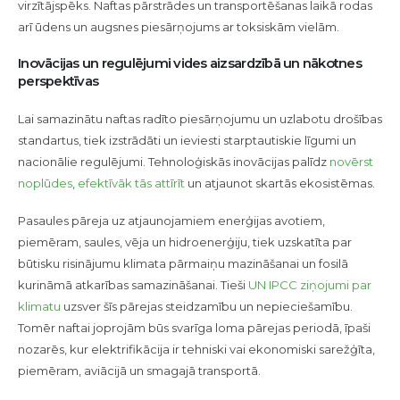
virzītājspēks. Naftas pārstrādes un transportēšanas laikā rodas
arī ūdens un augsnes piesārņojums ar toksiskām vielām.
Inovācijas un regulējumi vides aizsardzībā un nākotnes
perspektīvas
Lai samazinātu naftas radīto piesārņojumu un uzlabotu drošības
standartus, tiek izstrādāti un ieviesti starptautiskie līgumi un
nacionālie regulējumi. Tehnoloģiskās inovācijas palīdz
novērst
noplūdes
,
efektīvāk tās attīrīt
un atjaunot skartās ekosistēmas.
Pasaules pāreja uz atjaunojamiem enerģijas avotiem,
piemēram, saules, vēja un hidroenerģiju, tiek uzskatīta par
būtisku risinājumu klimata pārmaiņu mazināšanai un fosilā
kurināmā atkarības samazināšanai. Tieši
UN IPCC ziņojumi par
klimatu
uzsver šīs pārejas steidzamību un nepieciešamību.
Tomēr naftai joprojām būs svarīga loma pārejas periodā, īpaši
nozarēs, kur elektrifikācija ir tehniski vai ekonomiski sarežģīta,
piemēram, aviācijā un smagajā transportā.