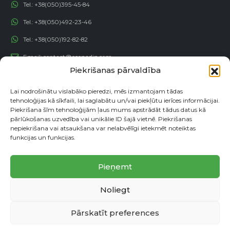
Tel.:
+38(050)395-45-84
Tel.:
+38(050)492-23-46
Tel.:
+38(050)192-82-82
Email:
contact@econadin.com
Piekrišanas pārvaldība
SOCIĀLIE TĪKLI
Lai nodrošinātu vislabāko pieredzi, mēs izmantojam tādas
tehnoloģijas kā sīkfaili, lai saglabātu un/vai piekļūtu ierīces informācijai.
Piekrišana šīm tehnoloģijām ļaus mums apstrādāt tādus datus kā
pārlūkošanas uzvedība vai unikālie ID šajā vietnē. Piekrišanas
nepiekrišana vai atsaukšana var nelabvēlīgi ietekmēt noteiktas
funkcijas un funkcijas.
Pieņemt
Noliegt
© copyright 2026. Visas tiesības aizsargātas
Pārskatīt preferences
Partneru programma
Konfidencialitātes politika
Vietnes karte