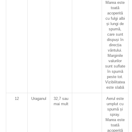
Marea este
toată
acoperită
cu fulgi albi
și lungi de
spumă,
care sunt
dispuși în
direcția
vântului.
Marginile
valurilor
sunt suflate
în spumă
peste tot.
Vizibilitatea
este slabă
12
Uraganul
32,7 sau
Aerul este
mai mult
umplut cu
spumă și
spray.
Marea este
toată
acoperită