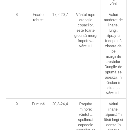
vânt
8
Foarte
17,2-20,7
Vântul rupe
Valuri
robust
crengile
moderat de
copacilor,
înalte,
este foarte
lungi.
greu să mergi
Spray-ul
împotriva
începe să
vântului
zboare de
pe
marginile
crestelor.
Dungile de
spumă se
așează în
rânduri în
direcția
vântului.
9
Furtună
20,8-24,4
Pagube
Valuri
minore;
înalte.
vântul a
Spumă în
spulberat
fâșii largi și
capacele
dense în