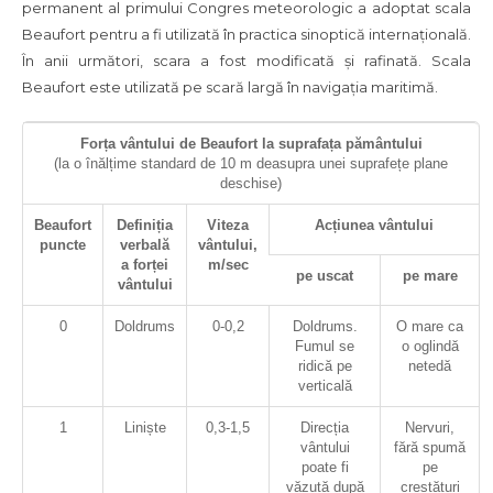
permanent al primului Congres meteorologic a adoptat scala
intensității
Beaufort pentru a fi utilizată în practica sinoptică internațională.
(vitezei)
În anii următori, scara a fost modificată și rafinată. Scala
vântului
Beaufort este utilizată pe scară largă în navigația maritimă.
Forța vântului de Beaufort la suprafața pământului
(la o înălțime standard de 10 m deasupra unei suprafețe plane
deschise)
Beaufort
Definiția
Viteza
Acțiunea vântului
puncte
verbală
vântului,
a forței
m/sec
pe uscat
pe mare
vântului
0
Doldrums
0-0,2
Doldrums.
O mare ca
Fumul se
o oglindă
ridică pe
netedă
verticală
1
Liniște
0,3-1,5
Direcția
Nervuri,
vântului
fără spumă
poate fi
pe
văzută după
crestături