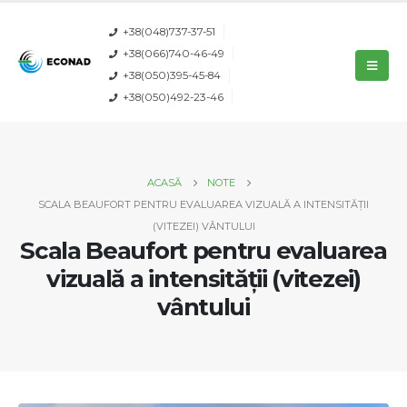
+38(048)737-37-51
+38(066)740-46-49
+38(050)395-45-84
+38(050)492-23-46
ACASĂ
NOTE
SCALA BEAUFORT PENTRU EVALUAREA VIZUALĂ A INTENSITĂȚII
(VITEZEI) VÂNTULUI
Scala Beaufort pentru evaluarea
vizuală a intensității (vitezei)
vântului