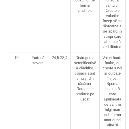
coșurilor de
direcția
fum și
vântului.
șindrilele
Crestele
valurilor
încep să se
răstoarne și
se sparg în
stropi care
afectează
vizibilitatea.
10
Furtună
24,5-28,4
Distrugerea
Valuri foarte
severă
semnificativă
înalte, cu
a clădirilor,
creste lungi
copacii sunt
și curbate
smulși din
în jos.
rădăcini.
Spuma
Rareori se
rezultată
produce pe
este
uscat
spulberată
de vânt în
fulgi mari
sub forma
unor dungi
albe și