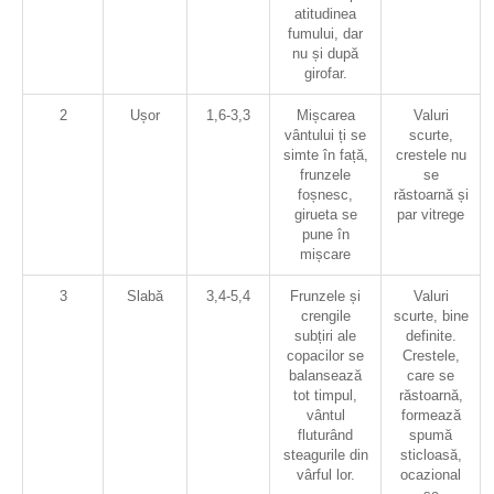
atitudinea
fumului, dar
nu și după
girofar.
2
Ușor
1,6-3,3
Mișcarea
Valuri
vântului ți se
scurte,
simte în față,
crestele nu
frunzele
se
foșnesc,
răstoarnă și
girueta se
par vitrege
pune în
mișcare
3
Slabă
3,4-5,4
Frunzele și
Valuri
crengile
scurte, bine
subțiri ale
definite.
copacilor se
Crestele,
balansează
care se
tot timpul,
răstoarnă,
vântul
formează
fluturând
spumă
steagurile din
sticloasă,
vârful lor.
ocazional