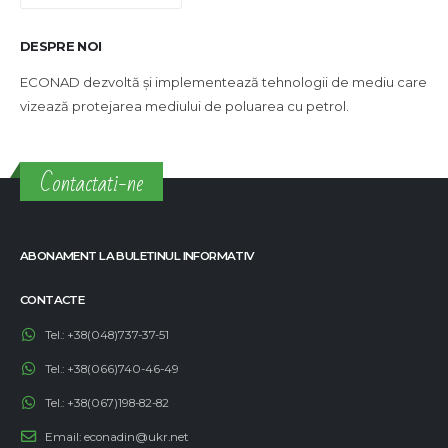
DESPRE NOI
ECONAD dezvoltă și implementează tehnologii de mediu care
vizează protejarea mediului de poluarea cu petrol.
Contactati-ne
ABONAMENT LA BULETINUL INFORMATIV
CONTACTE
Tel.:
+38(048)737-37-51
Tel.:
+38(066)740-46-49
Tel.:
+38(067)198-82-82
Email:
econadin@ukr.net