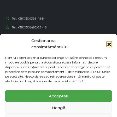
Tel.:
+38(050)395-45-84
Tel.:
+38(050)492-23-46
Tel.:
+38(050)192-82-82
Gestionarea
Email:
contact@econadin.com
consimțământului
Pentru a oferi cele mai bune experiențe, utilizăm tehnologii precum
REȚELE SOCIALE
modulele cookie pentru a stoca și/sau accesa informații despre
dispozitiv. Consimțământul pentru aceste tehnologii ne va permite să
procesăm date precum comportamentul de navigare sau ID-uri unice
pe acest site. Neacordarea sau retragerea consimțământului poate
afecta în mod negativ anumite caracteristici și funcții.
Acceptați
Neagă
© copyright 2026. Toate drepturile rezervate