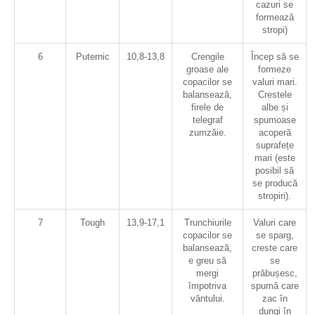
cazuri se
formează
stropi)
6
Puternic
10,8-13,8
Crengile
Încep să se
groase ale
formeze
copacilor se
valuri mari.
balansează,
Crestele
firele de
albe și
telegraf
spumoase
zumzăie.
acoperă
suprafețe
mari (este
posibil să
se producă
stropiri).
7
Tough
13,9-17,1
Trunchiurile
Valuri care
copacilor se
se sparg,
balansează,
creste care
e greu să
se
mergi
prăbușesc,
împotriva
spumă care
vântului.
zac în
dungi în