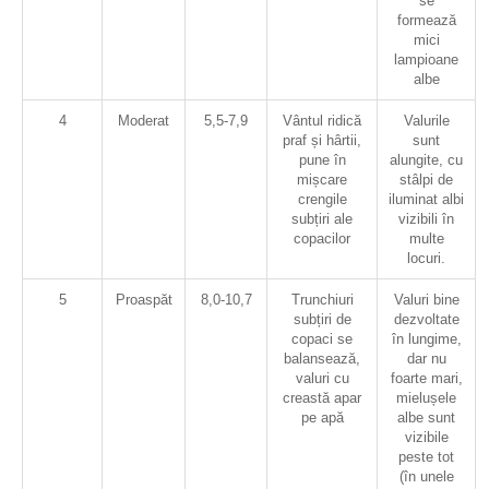
se
formează
mici
lampioane
albe
4
Moderat
5,5-7,9
Vântul ridică
Valurile
praf și hârtii,
sunt
pune în
alungite, cu
mișcare
stâlpi de
crengile
iluminat albi
subțiri ale
vizibili în
copacilor
multe
locuri.
5
Proaspăt
8,0-10,7
Trunchiuri
Valuri bine
subțiri de
dezvoltate
copaci se
în lungime,
balansează,
dar nu
valuri cu
foarte mari,
creastă apar
mielușele
pe apă
albe sunt
vizibile
peste tot
(în unele