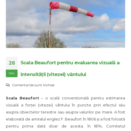
Scala Beaufort pentru evaluarea vizuală a
28
nov.
intensității (vitezei) vântului
pentru
Comentariile sunt închise
Scala
Scala Beaufort
– o scală convențională pentru estimarea
Beaufort
vizuală a forței (vitezei) vântului în puncte prin efectul său
pentru
asupra obiectelor terestre sau asupra valurilor pe mare. A fost
evaluarea
elaborată de amiralul englez F. Beaufort în 1806 și a fost folosită
vizuală
pentru prima dată doar de acesta. În 1874, Comitetul
a