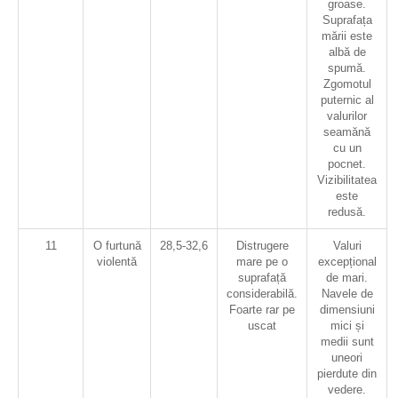
groase.
Suprafața
mării este
albă de
spumă.
Zgomotul
puternic al
valurilor
seamănă
cu un
pocnet.
Vizibilitatea
este
redusă.
11
O furtună
28,5-32,6
Distrugere
Valuri
violentă
mare pe o
excepțional
suprafață
de mari.
considerabilă.
Navele de
Foarte rar pe
dimensiuni
uscat
mici și
medii sunt
uneori
pierdute din
vedere.