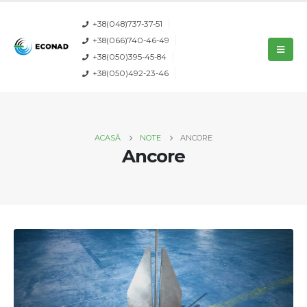
+38(048)737-37-51
+38(066)740-46-49
+38(050)395-45-84
+38(050)492-23-46
ACASĂ
NOTE
ANCORE
Ancore