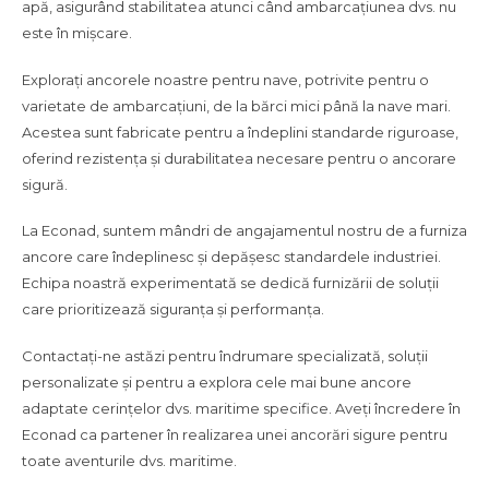
apă, asigurând stabilitatea atunci când ambarcațiunea dvs. nu
este în mișcare.
Explorați ancorele noastre pentru nave, potrivite pentru o
varietate de ambarcațiuni, de la bărci mici până la nave mari.
Acestea sunt fabricate pentru a îndeplini standarde riguroase,
oferind rezistența și durabilitatea necesare pentru o ancorare
sigură.
La Econad, suntem mândri de angajamentul nostru de a furniza
ancore care îndeplinesc și depășesc standardele industriei.
Echipa noastră experimentată se dedică furnizării de soluții
care prioritizează siguranța și performanța.
Contactați-ne astăzi pentru îndrumare specializată, soluții
personalizate și pentru a explora cele mai bune ancore
adaptate cerințelor dvs. maritime specifice. Aveți încredere în
Econad ca partener în realizarea unei ancorări sigure pentru
toate aventurile dvs. maritime.