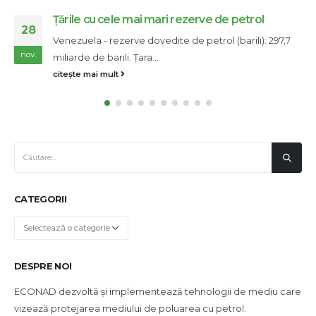
Reglementări internaționale pentru prevenirea
28
coliziunilor pe mare PARTEA E
Reglementări internaționale: Partea
nov.
EConfiscareaArticolul 38. CONFISCAREA Orice navă
(sau tip de navă) a...
citește mai mult
CATEGORII
Categorii
DESPRE NOI