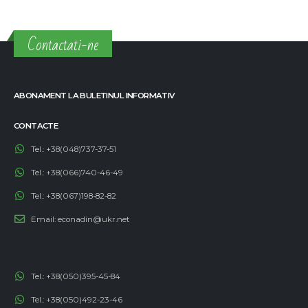
ECONAD dezvoltă și implementează tehnologii de mediu care
vizează protejarea mediului de poluarea cu petrol.
Contactati-ne
ABONAMENT LA BULETINUL INFORMATIV
CONTACTE
Tel.:
+38(048)737-37-51
Tel.:
+38(066)740-46-49
Tel.:
+38(067)198-82-82
Email:
econadin@ukr.net
Tel.:
+38(050)395-45-84