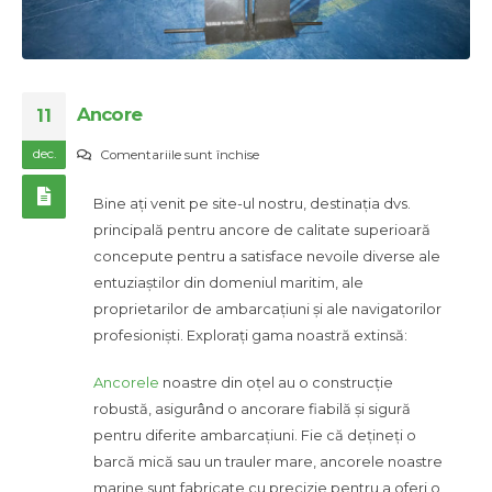
Ancore
11
dec.
pentru
Comentariile sunt închise
Ancore
Bine ați venit pe site-ul nostru, destinația dvs.
principală pentru ancore de calitate superioară
concepute pentru a satisface nevoile diverse ale
entuziaștilor din domeniul maritim, ale
proprietarilor de ambarcațiuni și ale navigatorilor
profesioniști. Explorați gama noastră extinsă:
Ancorele
noastre din oțel au o construcție
robustă, asigurând o ancorare fiabilă și sigură
pentru diferite ambarcațiuni. Fie că dețineți o
barcă mică sau un trauler mare, ancorele noastre
marine sunt fabricate cu precizie pentru a oferi o