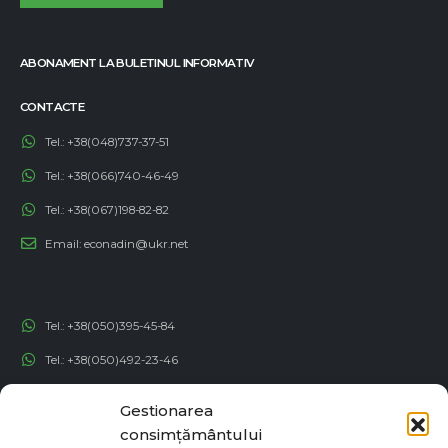
ABONAMENT LA BULETINUL INFORMATIV
CONTACTE
Tel.:
+38(048)737-37-51
Tel.:
+38(066)740-46-49
Tel.:
+38(067)198-82-82
Email:
econadin@ukr.net
Tel.:
+38(050)395-45-84
Tel.:
+38(050)492-23-46
Tel.:
+38(050)192-82-82
Gestionarea
Email:
contact@econadin.com
consimțământului