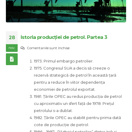
Istoria producției de petrol. Partea 3
28
nov.
pentru
Comentariile sunt închise
Istoria
1973. Primul embargo petrolier.
producției
1975. Congresul SUA a decis să creeze o
de
rezervă strategică de petrol în această țară
petrol.
pentru a reduce în viitor dependența
Partea
economiei de petrolul exportat.
3
1981. Țările OPEC au redus producția de petrol
cu aproximativ un sfert față de 1978. Prețul
petrolului s-a dublat.
1982. Țările OPEC au stabilit pentru prima dată
cote de producție de petrol.
1986 – 1987. „Războiul petrolier” dintre Irak și