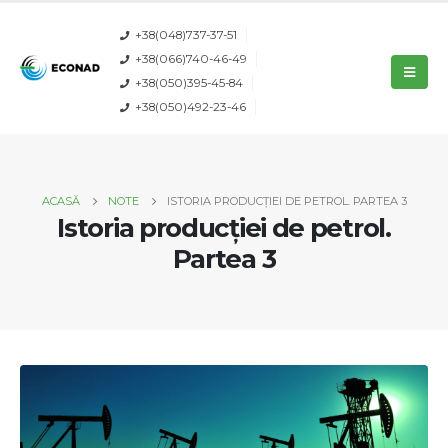
+38(048)737-37-51
+38(066)740-46-49
+38(050)395-45-84
+38(050)492-23-46
ACASĂ
NOTE
ISTORIA PRODUCȚIEI DE PETROL. PARTEA 3
Istoria producției de petrol.
Partea 3