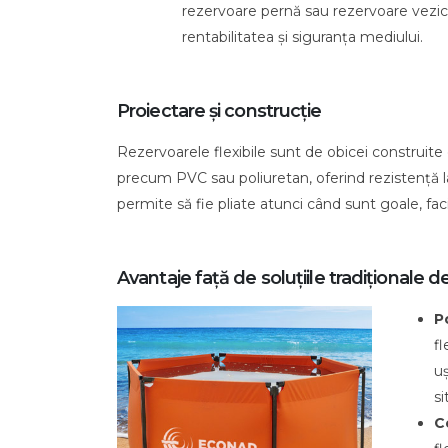
rezervoare pernă sau rezervoare vezic
produse
rentabilitatea și siguranța mediului.
petroliere:
O
soluție
Proiectare și construcție
modernă
pentru
Rezervoarele flexibile sunt de obicei construite 
depozitarea
precum PVC sau poliuretan, oferind rezistență la
temporară
permite să fie pliate atunci când sunt goale, faci
Avantaje față de soluțiile tradiționale d
P
fl
uș
si
C