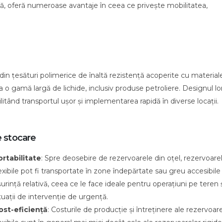
ă, oferă numeroase avantaje în ceea ce privește mobilitatea,
din țesături polimerice de înaltă rezistență acoperite cu material
 o gamă largă de lichide, inclusiv produse petroliere. Designul lor
litând transportul ușor și implementarea rapidă în diverse locații.
e stocare
ortabilitate
: Spre deosebire de rezervoarele din oțel, rezervoare
exibile pot fi transportate în zone îndepărtate sau greu accesibile
urință relativă, ceea ce le face ideale pentru operațiuni pe teren 
tuații de intervenție de urgență.
ost-eficiență
: Costurile de producție și întreținere ale rezervoar