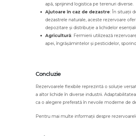
apă, sprijinind logistica pe terenuri diverse.
Ajutoare în caz de dezastre
: În situații
dezastrele naturale, aceste rezervoare oferă 
depozitare și distribuție a lichidelor esențial
Agricultură
: Fermierii utilizează rezervoar
apei, îngrășămintelor și pesticidelor, sporind
Concluzie
Rezervoarele flexibile reprezintă o soluție versa
a altor lichide în diverse industrii. Adaptabilit
ca o alegere preferată în nevoile moderne de depo
Pentru mai multe informații despre rezervoarele fl