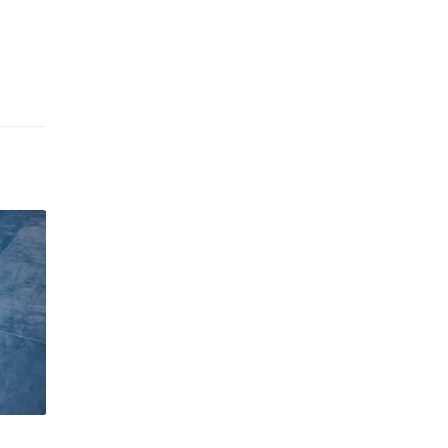
Din ce este făcut uleiul?