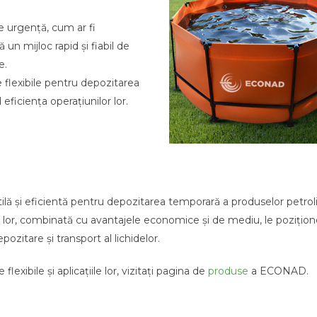
 de urgență, cum ar fi
un mijloc rapid și fiabil de
e.
e flexibile pentru depozitarea
 eficiența operațiunilor lor.
tilă și eficientă pentru depozitarea temporară a produselor petroli
atea lor, combinată cu avantajele economice și de mediu, le pozițio
zitare și transport al lichidelor.
exibile și aplicațiile lor, vizitați pagina de
produse
a ECONAD.