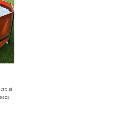
ere și
nează