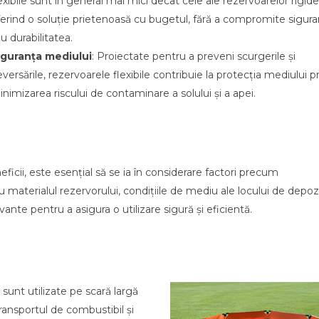
exibile sunt în general mai mici decât cele ale rezervoarelor rigide
erind o soluție prietenoasă cu bugetul, fără a compromite sigura
u durabilitatea.
iguranța mediului
: Proiectate pentru a preveni scurgerile și
versările, rezervoarele flexibile contribuie la protecția mediului pr
nimizarea riscului de contaminare a solului și a apei.
icii, este esențial să se ia în considerare factori precum
u materialul rezervorului, condițiile de mediu ale locului de depozi
ante pentru a asigura o utilizare sigură și eficientă.
 sunt utilizate pe scară largă
ransportul de combustibil și