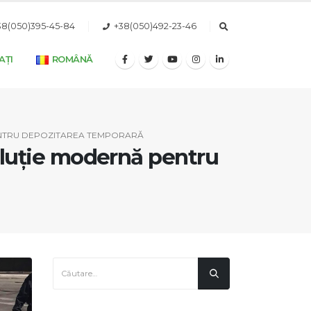
38(050)395-45-84
+38(050)492-23-46
AȚI
ROMÂNĂ
ENTRU DEPOZITAREA TEMPORARĂ
soluție modernă pentru