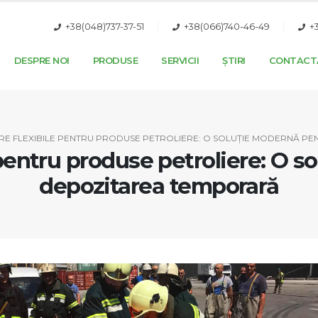
+38(048)737-37-51
+38(066)740-46-49
+
DESPRE NOI
PRODUSE
SERVICII
ȘTIRI
CONTACT
E FLEXIBILE PENTRU PRODUSE PETROLIERE: O SOLUȚIE MODERNĂ P
pentru produse petroliere: O 
depozitarea temporară