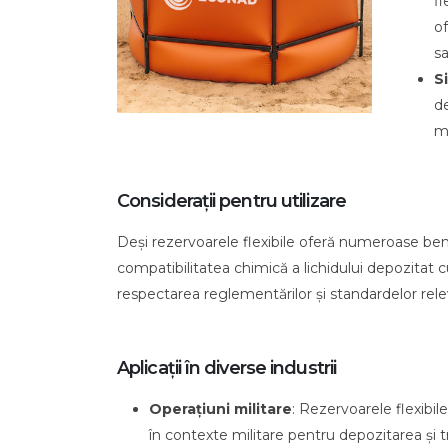
fl
of
sa
S
de
mi
Considerații pentru utilizare
Deși rezervoarele flexibile oferă numeroase benef
compatibilitatea chimică a lichidului depozitat c
respectarea reglementărilor și standardelor relev
Aplicații în diverse industrii
Operațiuni militare
: Rezervoarele flexibile
în contexte militare pentru depozitarea și t