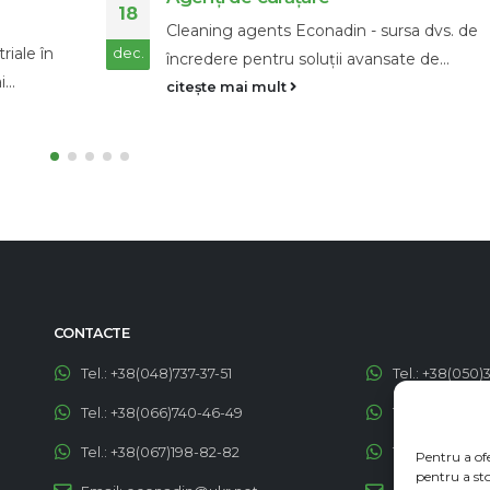
28
preparatelor biologice în porturile ucr
de
pentru eliminarea poluării cu petrol p
nov.
Folosind avantajele poziției sale geografice
Ucraina a crescut dramatic volumul transpo
maritim...
citește mai mult
CONTACTE
Tel.:
+38(048)737-37-51
Tel.:
+38(050)
Pentru a of
Tel.:
+38(066)740-46-49
Tel.:
+38(050)
pentru a st