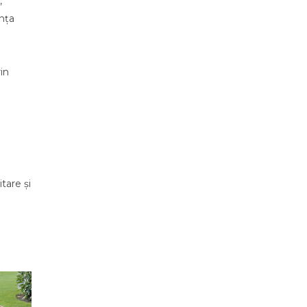
,
nța
in
tare și