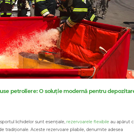
duse petroliere: O soluție modernă pentru depozitar
nsportul lichidelor sunt esențiale,
rezervoarele flexibile
au apărut c
gide tradiționale. Aceste rezervoare pliabile, denumite adesea