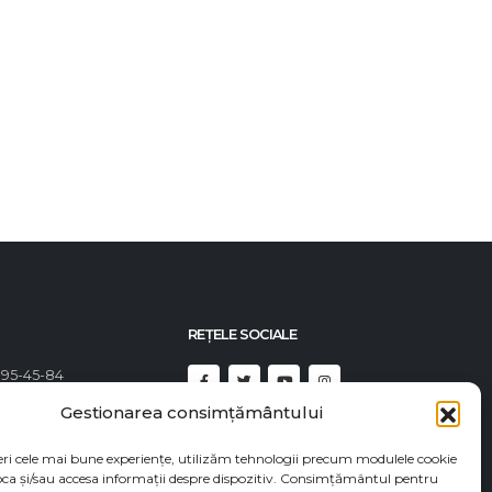
22
ainene
Uleiul este un lichid uleios de culoare roșu-
e mare
nov.
maroniu închis, uneori aproape negru....
,
citește mai mult
rtului
REȚELE SOCIALE
Gestionarea consimțământului
395-45-84
eri cele mai bune experiențe, utilizăm tehnologii precum modulele cookie
492-23-46
oca și/sau accesa informații despre dispozitiv. Consimțământul pentru