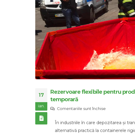
Rezervoare flexibile pentru pro
17
temporară
ian.
pentru
Comentariile sunt închise
Rezervoare
În industriile în care depozitarea și tra
flexibile
alternativă practică la containerele ri
pentru