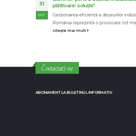
18
Сleaning agents Econadin - sursa dvs. 
ustriale în
dec.
încredere pentru soluții avansate de...
ai...
citește mai mult
Contactati-ne
ABONAMENT LA BULETINUL INFORMATIV