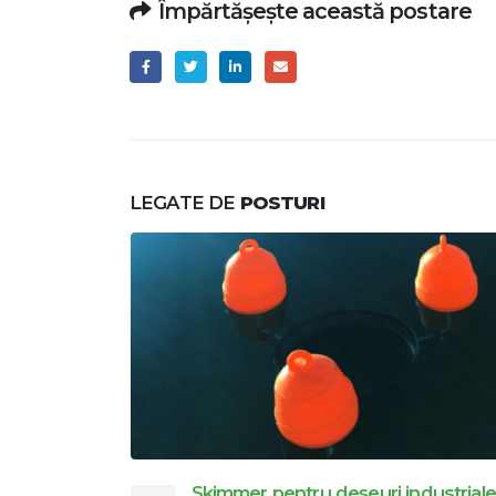
Împărtășește această postare
LEGATE DE
POSTURI
ale
Agenți de curățare