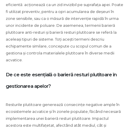
eficientă: acționează ca un zid invizibil pe suprafața apei. Poate
fi utilizat preventiv, pentru a opri acumularea de deșeuri în
zone sensibile, sau ca o măsură de intervenție rapidă în urma
unor incidente de poluare. De asemenea, termenii barieră
plutitoare anti-resturi și barieră resturi plutitoare se referă la
aceleași tipuri de sisteme. Toți acești termeni descriu
echipamente similare, concepute cu scopul comun de a
gestiona și controla materialele plutitoare în diverse medii
acvatice.
De ce este esențială o barieră resturi plutitoare în
gestionarea apelor?
Resturile plutitoare generează consecințe negative ample în
ecosistemele acvatice și în zonele populate, făcând necesară
implementarea unei barieră resturi plutitoare. Impactul
acestora este multifațetat, afectând atât mediul, cât și