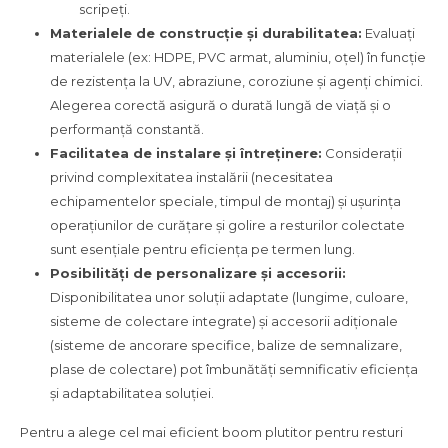
scripeți.
Materialele de construcție și durabilitatea:
Evaluați
materialele (ex: HDPE, PVC armat, aluminiu, oțel) în funcție
de rezistența la UV, abraziune, coroziune și agenți chimici.
Alegerea corectă asigură o durată lungă de viață și o
performanță constantă.
Facilitatea de instalare și întreținere:
Considerații
privind complexitatea instalării (necesitatea
echipamentelor speciale, timpul de montaj) și ușurința
operațiunilor de curățare și golire a resturilor colectate
sunt esențiale pentru eficiența pe termen lung.
Posibilități de personalizare și accesorii:
Disponibilitatea unor soluții adaptate (lungime, culoare,
sisteme de colectare integrate) și accesorii adiționale
(sisteme de ancorare specifice, balize de semnalizare,
plase de colectare) pot îmbunătăți semnificativ eficiența
și adaptabilitatea soluției.
Pentru a alege cel mai eficient boom plutitor pentru resturi