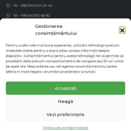
Tel.:
+38(050)492-23-46
Tel.:
+38(050)192-82-82
Gestionarea
Email:
contact@econadin.com
consimțământului
REȚELE SOCIALE
Pentru a oferi cele mai bune experiențe, utilizăm tehnologii precum
modulele cookie pentru a stoca și/sau accesa informații despre
dispozitiv. Consimțământul pentru aceste tehnologii ne va permite să
procesăm date precum comportamentul de navigare sau ID-uri unice
pe acest site. Neacordarea sau retragerea consimțământului poate
afecta în mod negativ anumite caracteristici și funcții.
Acceptați
Neagă
© copyright 2026. Toate drepturile rezervate
Vezi preferințele
Programul de afiliere
Politica de confidențialitate
Harta site-ului
Politica de confidențialitate