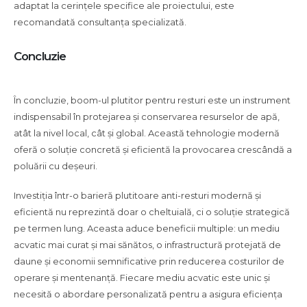
adaptat la cerințele specifice ale proiectului, este
recomandată consultanța specializată.
Concluzie
În concluzie, boom-ul plutitor pentru resturi este un instrument
indispensabil în protejarea și conservarea resurselor de apă,
atât la nivel local, cât și global. Această tehnologie modernă
oferă o soluție concretă și eficientă la provocarea crescândă a
poluării cu deșeuri.
Investiția într-o barieră plutitoare anti-resturi modernă și
eficientă nu reprezintă doar o cheltuială, ci o soluție strategică
pe termen lung. Aceasta aduce beneficii multiple: un mediu
acvatic mai curat și mai sănătos, o infrastructură protejată de
daune și economii semnificative prin reducerea costurilor de
operare și mentenanță. Fiecare mediu acvatic este unic și
necesită o abordare personalizată pentru a asigura eficiența