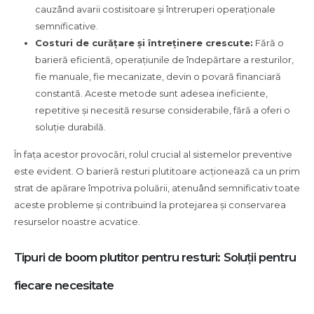
cauzând avarii costisitoare și întreruperi operaționale
semnificative.
Costuri de curățare și întreținere crescute:
Fără o
barieră eficientă, operațiunile de îndepărtare a resturilor,
fie manuale, fie mecanizate, devin o povară financiară
constantă. Aceste metode sunt adesea ineficiente,
repetitive și necesită resurse considerabile, fără a oferi o
soluție durabilă.
În fața acestor provocări, rolul crucial al sistemelor preventive
este evident. O barieră resturi plutitoare acționează ca un prim
strat de apărare împotriva poluării, atenuând semnificativ toate
aceste probleme și contribuind la protejarea și conservarea
resurselor noastre acvatice.
Tipuri de boom plutitor pentru resturi: Soluții pentru
fiecare necesitate