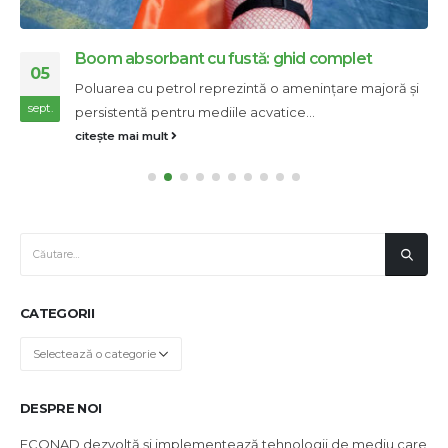
Boom absorbant cu fustă: ghid complet
05
Poluarea cu petrol reprezintă o amenințare majoră și
sept.
persistentă pentru mediile acvatice...
citește mai mult
CATEGORII
Categorii
DESPRE NOI
ECONAD dezvoltă și implementează tehnologii de mediu care