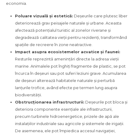
economia.
Poluare vizuală și estetică:
Deșeurile care plutesc liber
deteriorează grav peisajele naturale și urbane. Aceasta
afectează potențialul turistic al zonelor riverane și
degradează calitatea vieții pentru rezidenți, transformând
spațiile de recreere în zone neatractive.
Impact asupra ecosistemelor acvatice și faunei:
Resturile reprezintă amenințări directe la adresa vieții
marine. Animalele pot înghiți fragmente de plastic, se pot
încurca în deșeuri sau pot suferi leziuni grave. Acumularea
de deșeuri alterează habitatele naturale și perturbă
lanțurile trofice, având efecte pe termen lung asupra
biodiversității.
Obstrucționarea infrastructurii:
Deșeurile pot bloca și
deteriora componente esențiale ale infrastructurii,
precum turbinele hidroenergetice, prizele de apă ale
instalațiilor industriale sau agricole și sistemele de irigații.
De asemenea, ele pot împiedica accesul navigației,