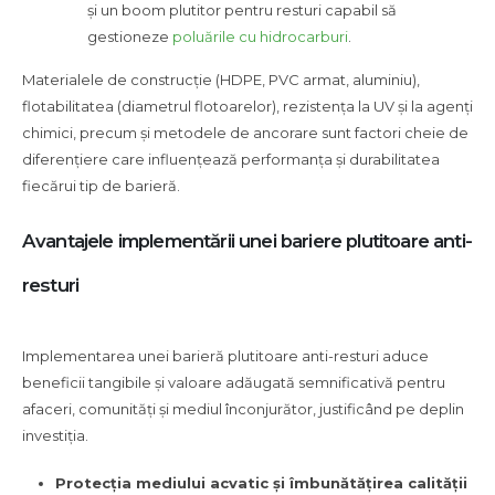
și un boom plutitor pentru resturi capabil să
gestioneze
poluările cu hidrocarburi
.
Materialele de construcție (HDPE, PVC armat, aluminiu),
flotabilitatea (diametrul flotoarelor), rezistența la UV și la agenți
chimici, precum și metodele de ancorare sunt factori cheie de
diferențiere care influențează performanța și durabilitatea
fiecărui tip de barieră.
Avantajele implementării unei bariere plutitoare anti-
resturi
Implementarea unei barieră plutitoare anti-resturi aduce
beneficii tangibile și valoare adăugată semnificativă pentru
afaceri, comunități și mediul înconjurător, justificând pe deplin
investiția.
Protecția mediului acvatic și îmbunătățirea calității