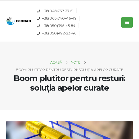
+38(048)737-37-51
+38(066)740-46-49
+38(050)395-45-84
+38(050)492-23-46
ACASĂ
NOTE
BOOM PLUTITOR PENTRU RESTURI: SOLUȚIA APELOR CURATE
Boom plutitor pentru resturi:
soluția apelor curate