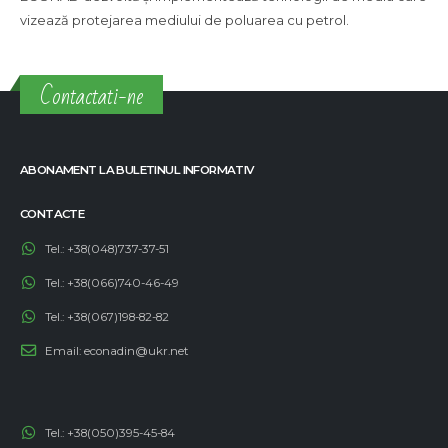
vizează protejarea mediului de poluarea cu petrol.
Contactati-ne
ABONAMENT LA BULETINUL INFORMATIV
CONTACTE
Tel.:
+38(048)737-37-51
Tel.:
+38(066)740-46-49
Tel.:
+38(067)198-82-82
Email:
econadin@ukr.net
Tel.:
+38(050)395-45-84