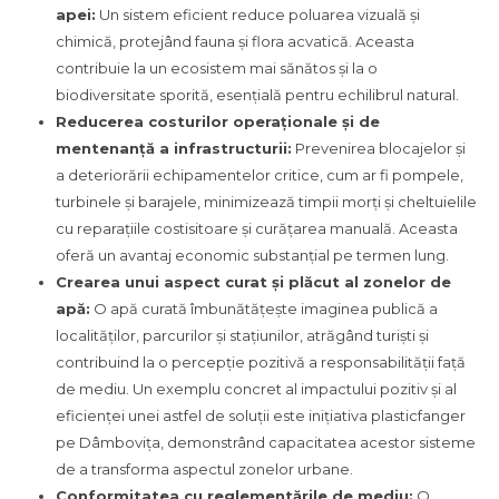
apei:
Un sistem eficient reduce poluarea vizuală și
chimică, protejând fauna și flora acvatică. Aceasta
contribuie la un ecosistem mai sănătos și la o
biodiversitate sporită, esențială pentru echilibrul natural.
Reducerea costurilor operaționale și de
mentenanță a infrastructurii:
Prevenirea blocajelor și
a deteriorării echipamentelor critice, cum ar fi pompele,
turbinele și barajele, minimizează timpii morți și cheltuielile
cu reparațiile costisitoare și curățarea manuală. Aceasta
oferă un avantaj economic substanțial pe termen lung.
Crearea unui aspect curat și plăcut al zonelor de
apă:
O apă curată îmbunătățește imaginea publică a
localităților, parcurilor și stațiunilor, atrăgând turiști și
contribuind la o percepție pozitivă a responsabilității față
de mediu. Un exemplu concret al impactului pozitiv și al
eficienței unei astfel de soluții este inițiativa plasticfanger
pe Dâmbovița, demonstrând capacitatea acestor sisteme
de a transforma aspectul zonelor urbane.
Conformitatea cu reglementările de mediu:
O