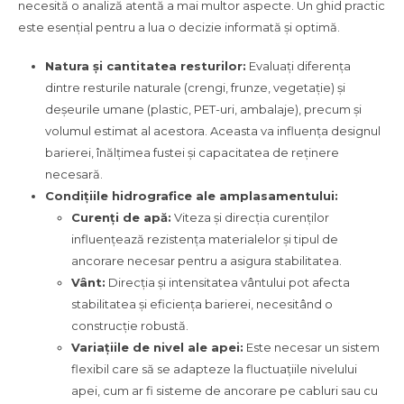
necesită o analiză atentă a mai multor aspecte. Un ghid practic
este esențial pentru a lua o decizie informată și optimă.
Natura și cantitatea resturilor:
Evaluați diferența
dintre resturile naturale (crengi, frunze, vegetație) și
deșeurile umane (plastic, PET-uri, ambalaje), precum și
volumul estimat al acestora. Aceasta va influența designul
barierei, înălțimea fustei și capacitatea de reținere
necesară.
Condițiile hidrografice ale amplasamentului:
Curenți de apă:
Viteza și direcția curenților
influențează rezistența materialelor și tipul de
ancorare necesar pentru a asigura stabilitatea.
Vânt:
Direcția și intensitatea vântului pot afecta
stabilitatea și eficiența barierei, necesitând o
construcție robustă.
Variațiile de nivel ale apei:
Este necesar un sistem
flexibil care să se adapteze la fluctuațiile nivelului
apei, cum ar fi sisteme de ancorare pe cabluri sau cu