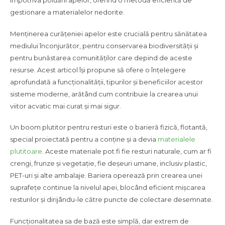
împotriva poluării apelor, oferind o metodă eficientă de
gestionare a materialelor nedorite.
Menținerea curățeniei apelor este crucială pentru sănătatea
mediului înconjurător, pentru conservarea biodiversității și
pentru bunăstarea comunităților care depind de aceste
resurse. Acest articol își propune să ofere o înțelegere
aprofundată a funcționalității, tipurilor și beneficiilor acestor
sisteme moderne, arătând cum contribuie la crearea unui
viitor acvatic mai curat și mai sigur.
Un boom plutitor pentru resturi este o barieră fizică, flotantă,
special proiectată pentru a conține și a devia
materialele
plutitoare
. Aceste materiale pot fi fie resturi naturale, cum ar fi
crengi, frunze și vegetație, fie deșeuri umane, inclusiv plastic,
PET-uri și alte ambalaje. Bariera operează prin crearea unei
suprafețe continue la nivelul apei, blocând eficient mișcarea
resturilor și dirijându-le către puncte de colectare desemnate.
Funcționalitatea sa de bază este simplă, dar extrem de