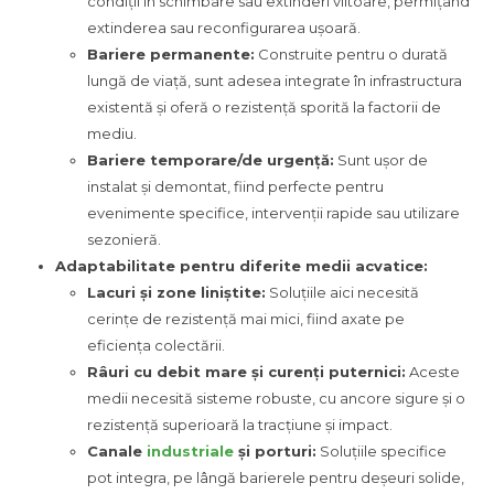
condiții în schimbare sau extinderi viitoare, permițând
extinderea sau reconfigurarea ușoară.
Bariere permanente:
Construite pentru o durată
lungă de viață, sunt adesea integrate în infrastructura
existentă și oferă o rezistență sporită la factorii de
mediu.
Bariere temporare/de urgență:
Sunt ușor de
instalat și demontat, fiind perfecte pentru
evenimente specifice, intervenții rapide sau utilizare
sezonieră.
Adaptabilitate pentru diferite medii acvatice:
Lacuri și zone liniștite:
Soluțiile aici necesită
cerințe de rezistență mai mici, fiind axate pe
eficiența colectării.
Râuri cu debit mare și curenți puternici:
Aceste
medii necesită sisteme robuste, cu ancore sigure și o
rezistență superioară la tracțiune și impact.
Canale
industriale
și porturi:
Soluțiile specifice
pot integra, pe lângă barierele pentru deșeuri solide,