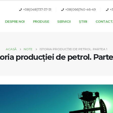
+38(048)737-37-51
+38(066)740-46-49
+
DESPRE NOI
PRODUSE
SERVICII
ȘTIRI
CONTACT
ACASĂ
NOTE
ISTORIA PRODUCȚIEI DE PETROL. PARTEA 1
toria producției de petrol. Parte