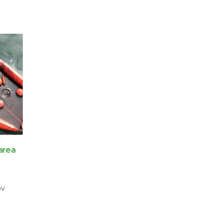
Plutitoare pentru conducte de nămol 
11
către compania „Econad”
d vă vor
În gestionarea și exploatarea sistemelor de
sept.
conducte pentru suspensie, asigurarea stabili
și...
citește mai mult