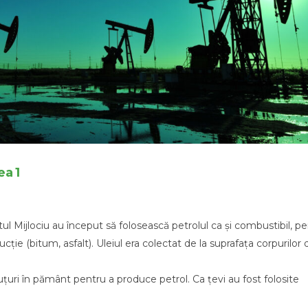
ea 1
ntul Mijlociu au început să folosească petrolul ca și combustibil, p
ție (bitum, asfalt). Uleiul era colectat de la suprafața corpurilor
uțuri în pământ pentru a produce petrol. Ca țevi au fost folosite