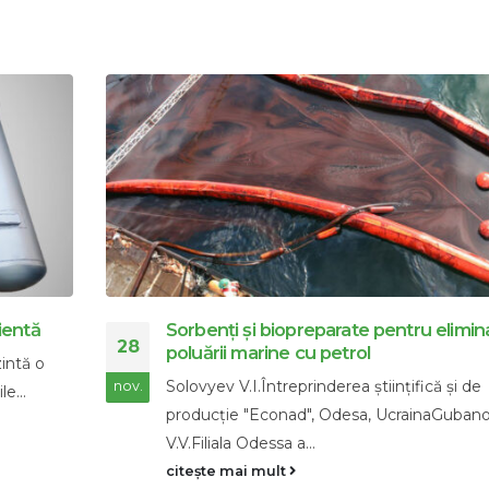
iminarea
Produse concentrate Econad
24
Produsele concentrate unice de la Econa
i de
nov.
ajuta să îndepărtați complet...
ubanov
citește mai mult