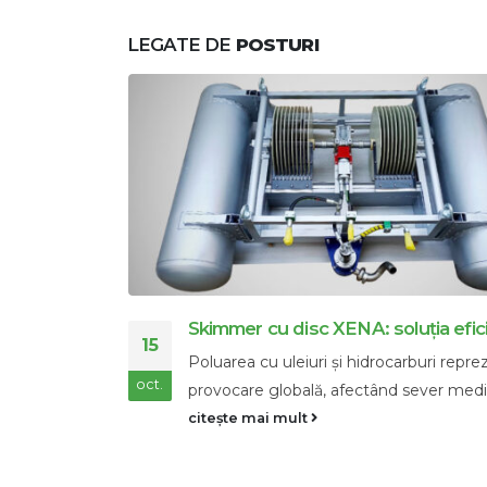
LEGATE DE
POSTURI
eficientă
Sorbenți și biopreparate pentru el
28
poluării marine cu petrol
eprezintă o
Solovyev V.I.Întreprinderea științifică ș
nov.
diile...
producție "Econad", Odesa, UcrainaG
V.V.Filiala Odessa a...
citește mai mult