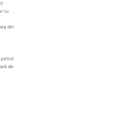
ii
i cu
nea din
 petrol
rili de