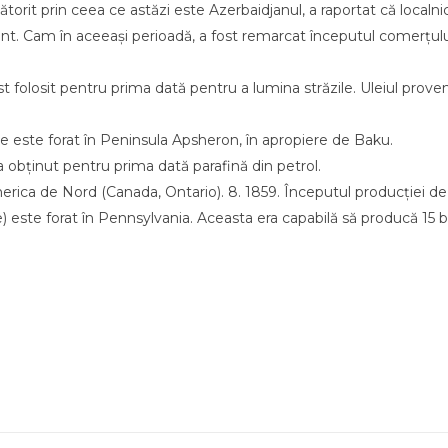
ătorit prin ceea ce astăzi este Azerbaidjanul, a raportat că localnic
nt. Cam în aceeași perioadă, a fost remarcat începutul comerțulu
fost folosit pentru prima dată pentru a lumina străzile. Uleiul prove
 este forat în Peninsula Apsheron, în apropiere de Baku.
obținut pentru prima dată parafină din petrol.
merica de Nord (Canada, Ontario). 8. 1859. Începutul producției de
 este forat în Pennsylvania. Aceasta era capabilă să producă 15 ba