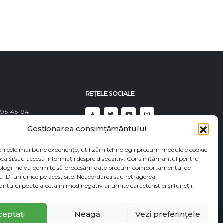
REȚELE SOCIALE
395-45-84
Gestionarea consimțământului
492-23-46
92-82-82
eri cele mai bune experiențe, utilizăm tehnologii precum modulele cookie
oca și/sau accesa informații despre dispozitiv. Consimțământul pentru
t@econadin.com
ologii ne va permite să procesăm date precum comportamentul de
u ID-uri unice pe acest site. Neacordarea sau retragerea
tului poate afecta în mod negativ anumite caracteristici și funcții.
ceptați
Neagă
Vezi preferințele