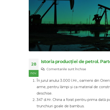
Istoria producției de petrol. Part
28
pentru
Comentariile sunt închise
nov.
Istoria
În jurul anului 3.000 î.Hr., oamenii din Orie
producției
arme, pentru lămpi și ca material de construc
de
deschise.
petrol.
347 d.Hr. China a forat pentru prima dată p
Partea
trunchiuri goale de bambus.
1