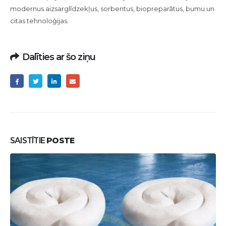
modernus aizsarglīdzekļus, sorbentus, biopreparātus, bumu un
citas tehnoloģijas.
Dalīties ar šo ziņu
SAISTĪTIE
POSTE