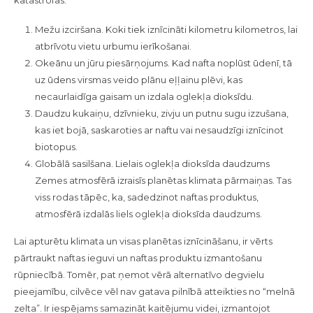
Mežu izciršana. Koki tiek iznīcināti kilometru kilometros, lai
atbrīvotu vietu urbumu ierīkošanai.
Okeānu un jūru piesārņojums. Kad nafta noplūst ūdenī, tā
uz ūdens virsmas veido plānu eļļainu plēvi, kas
necaurlaidīga gaisam un izdala oglekļa dioksīdu.
Daudzu kukaiņu, dzīvnieku, zivju un putnu sugu izzušana,
kas iet bojā, saskaroties ar naftu vai nesaudzīgi iznīcinot
biotopus.
Globālā sasilšana. Lielais oglekļa dioksīda daudzums
Zemes atmosfērā izraisīs planētas klimata pārmaiņas. Tas
viss rodas tāpēc, ka, sadedzinot naftas produktus,
atmosfērā izdalās liels oglekļa dioksīda daudzums.
Lai apturētu klimata un visas planētas iznīcināšanu, ir vērts
pārtraukt naftas ieguvi un naftas produktu izmantošanu
rūpniecībā. Tomēr, pat ņemot vērā alternatīvo degvielu
pieejamību, cilvēce vēl nav gatava pilnībā atteikties no “melnā
zelta”. Ir iespējams samazināt kaitējumu videi, izmantojot