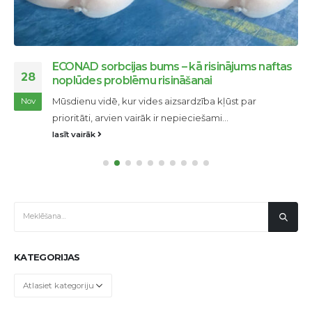
ECONAD sorbcijas bums – kā risinājums naftas
28
noplūdes problēmu risināšanai
Mūsdienu vidē, kur vides aizsardzība kļūst par
Nov
prioritāti, arvien vairāk ir nepieciešami...
lasīt vairāk
KATEGORIJAS
Kategorijas