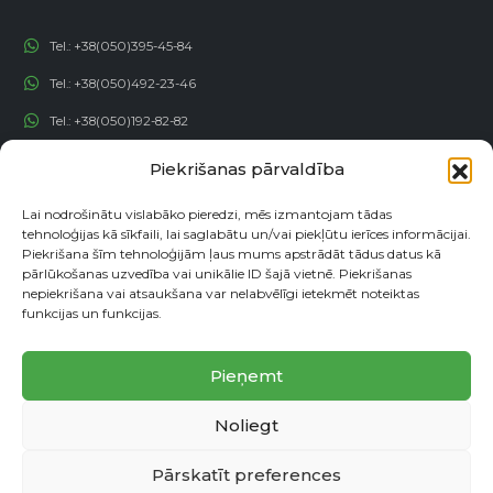
Tel.:
+38(050)395-45-84
Tel.:
+38(050)492-23-46
Tel.:
+38(050)192-82-82
Email:
contact@econadin.com
Piekrišanas pārvaldība
SOCIĀLIE TĪKLI
Lai nodrošinātu vislabāko pieredzi, mēs izmantojam tādas
tehnoloģijas kā sīkfaili, lai saglabātu un/vai piekļūtu ierīces informācijai.
Piekrišana šīm tehnoloģijām ļaus mums apstrādāt tādus datus kā
pārlūkošanas uzvedība vai unikālie ID šajā vietnē. Piekrišanas
nepiekrišana vai atsaukšana var nelabvēlīgi ietekmēt noteiktas
funkcijas un funkcijas.
Pieņemt
Noliegt
© copyright 2026. Visas tiesības aizsargātas
Pārskatīt preferences