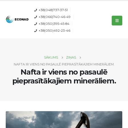
+38(048)737-37-51
+38(066)740-46-49
+38(050)395-45-84
+38(050)492-23-46
SĀKUMS
ZIŅAS
NAFTA IR VIENS NO PASAULĒ PIEPRASĪTĀKAJIEM MINERĀLIEM.
Nafta ir viens no pasaulē
pieprasītākajiem minerāliem.