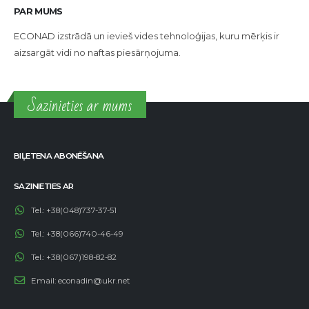
PAR MUMS
ECONAD izstrādā un ievieš vides tehnoloģijas, kuru mērķis ir
aizsargāt vidi no naftas piesārņojuma.
Sazinieties ar mums
BIĻETENA ABONĒŠANA
SAZINIETIES AR
Tel.:
+38(048)737-37-51
Tel.:
+38(066)740-46-49
Tel.:
+38(067)198-82-82
Email:
econadin@ukr.net