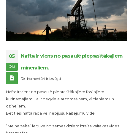
Nafta ir viens no pasaulē pieprasītākajiem
05
Okt
minerāliem.
Nafta
Komentāri ir izslēgti
ir
Nafta ir viens no pasaulē pieprasītākajiem fosilajiem
viens
kurināmajiem. Tā ir degviela automašīnām, vilcieniem un
no
dzinējiem.
pasaulē
Bet tieši nafta rada vēl nebijušu kaitējumu videi.
pieprasītākajiem
minerāliem.
“Melnā zelta” ieguve no zemes dzīlēm izraisa vairākas vides
katastrofas: