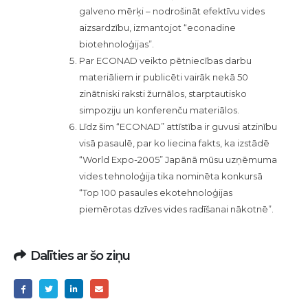
galveno mērķi – nodrošināt efektīvu vides
aizsardzību, izmantojot “econadine
biotehnoloģijas”.
Par ECONAD veikto pētniecības darbu
materiāliem ir publicēti vairāk nekā 50
zinātniski raksti žurnālos, starptautisko
simpoziju un konferenču materiālos.
Līdz šim “ECONAD” attīstība ir guvusi atzinību
visā pasaulē, par ko liecina fakts, ka izstādē
“World Expo-2005” Japānā mūsu uzņēmuma
vides tehnoloģija tika nominēta konkursā
“Top 100 pasaules ekotehnoloģijas
piemērotas dzīves vides radīšanai nākotnē”.
Dalīties ar šo ziņu