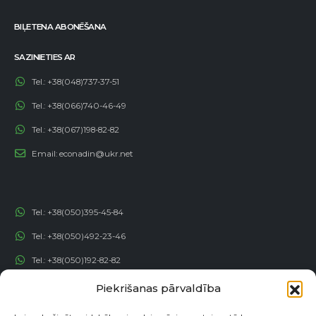
BIĻETENA ABONĒŠANA
SAZINIETIES AR
Tel.:
+38(048)737-37-51
Tel.:
+38(066)740-46-49
Tel.:
+38(067)198-82-82
Email:
econadin@ukr.net
Tel.:
+38(050)395-45-84
Tel.:
+38(050)492-23-46
Tel.:
+38(050)192-82-82
Email:
contact@econadin.com
Piekrišanas pārvaldība
SOCIĀLIE TĪKLI