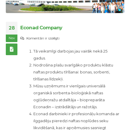
Econad Company
28
Nov
Econad
Komentāri ir izslēgti
Company
Tā veiksmīgi darbojas jau vairāk nekā 25
gadus.
Nodrošina plašu svarīgāko produktu klāstu
naftas produktu tīrīšanai: bonas, sorbenti,
tīrīšanas līdzekļi.
Mūsu uzņēmums ir vienīgais universālā
organiskā sorbenta-bioloģiskā naftas
ogļūdeņražu atdalītāja – biopreparāta
Econadin – izstrādātājs un ražotājs.
Econad darbinieki ir profesionāļu komanda ar
ilggadēju pieredzi naftas noplūdes seku
likvidēšanā, kas ir apņēmusies sasniegt