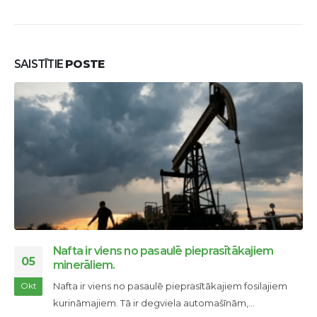
SAISTĪTIE
POSTE
iem
Boom barjeras
24
Booms ir īpašs aprīkojums naftas produktu sav
ilajiem
Nov
pārvietošanai un savākšanai avārijas noplūdes..
lasīt vairāk