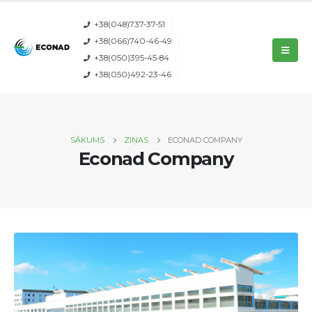
+38(048)737-37-51
+38(066)740-46-49
+38(050)395-45-84
+38(050)492-23-46
SĀKUMS
ZIŅAS
ECONAD COMPANY
Econad Company