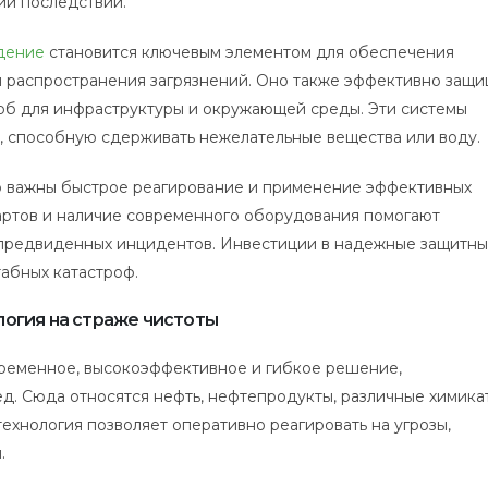
ии последствий.
дение
становится ключевым элементом для обеспечения
 распространения загрязнений. Оно также эффективно защ
ерб для инфраструктуры и окружающей среды. Эти системы
 способную сдерживать нежелательные вещества или воду.
о важны быстрое реагирование и применение эффективных
ртов и наличие современного оборудования помогают
епредвиденных инцидентов. Инвестиции в надежные защитн
абных катастроф.
логия на страже чистоты
ременное, высокоэффективное и гибкое решение,
. Сюда относятся нефть, нефтепродукты, различные химикат
технология позволяет оперативно реагировать на угрозы,
.