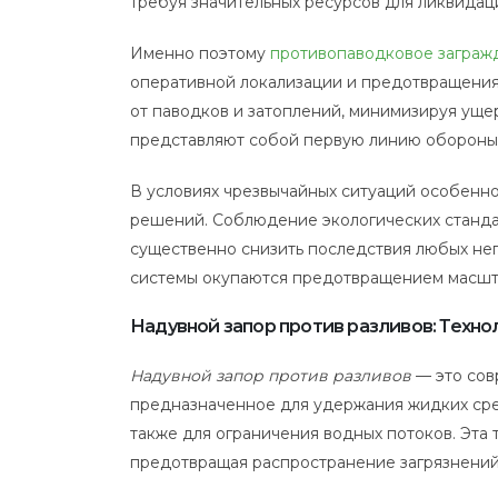
требуя значительных ресурсов для ликвидац
Именно поэтому
противопаводковое заграж
оперативной локализации и предотвращения
от паводков и затоплений, минимизируя ущ
представляют собой первую линию обороны,
В условиях чрезвычайных ситуаций особенн
решений. Соблюдение экологических станда
существенно снизить последствия любых н
системы окупаются предотвращением масшт
Надувной запор против разливов: Техно
Надувной запор против разливов
— это сов
предназначенное для удержания жидких сред
также для ограничения водных потоков. Эта 
предотвращая распространение загрязнений