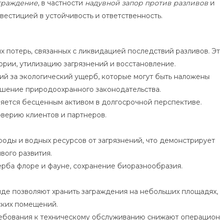
граждение
, в частности
надувной запор против разливов
и
нвестицией в устойчивость и ответственность.
потерь, связанных с ликвидацией последствий разливов. Э
ории, утилизацию загрязнений и восстановление.
й за экологический ущерб, которые могут быть наложены
шение природоохранного законодательства.
ляется бесценным активом в долгосрочной перспективе.
верию клиентов и партнеров.
роды и водных ресурсов от загрязнений, что демонстрирует
вого развития.
ба флоре и фауне, сохранение биоразнообразия.
де позволяют хранить заграждения на небольших площадях, 
ских помещений.
ребования к техническому обслуживанию снижают операцио