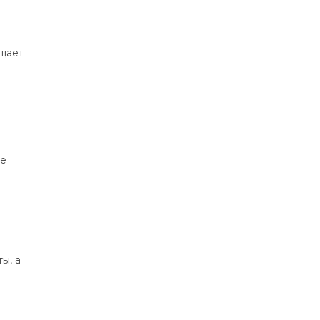
ищает
ые
ы, а