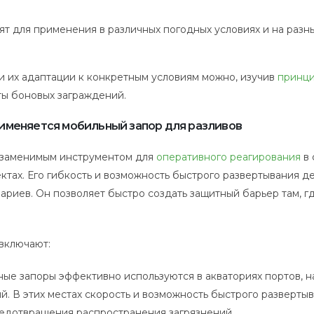
ят для применения в различных погодных условиях и на разн
и их адаптации к конкретным условиям можно, изучив
принц
ты боновых заграждений.
рименяется мобильный запор для разливов
езаменимым инструментом для
оперативного реагирования
в 
ктах. Его гибкость и возможность быстрого развертывания д
риев. Он позволяет быстро создать защитный барьер там, гд
включают:
ые запоры эффективно используются в акваториях портов, н
ий. В этих местах скорость и возможность быстрого разверты
едотвращения распространения загрязнений.