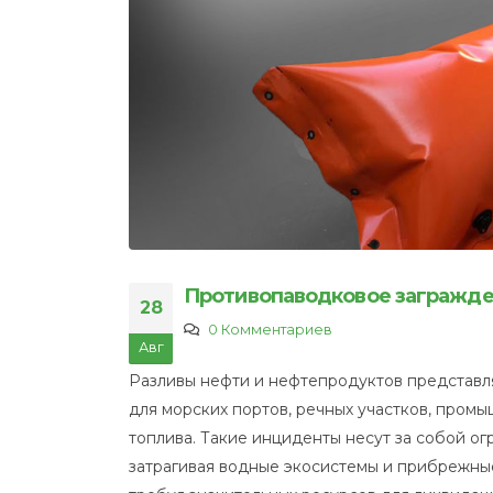
Противопаводковое загражде
28
0 Комментариев
Авг
Разливы нефти и нефтепродуктов представля
для морских портов, речных участков, промы
топлива. Такие инциденты несут за собой о
затрагивая водные экосистемы и прибрежные