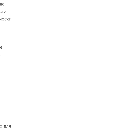
аще
сти
чески
те
,
о для