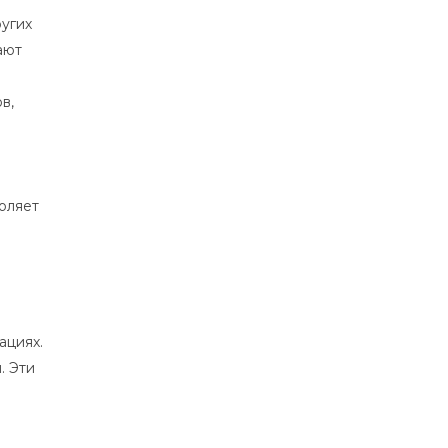
ругих
ают
в,
оляет
ациях.
. Эти