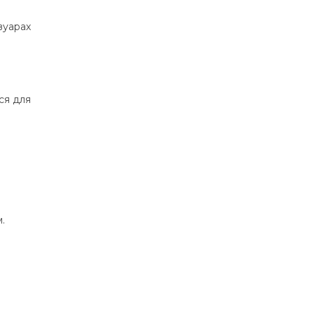
вуарах
ся для
.