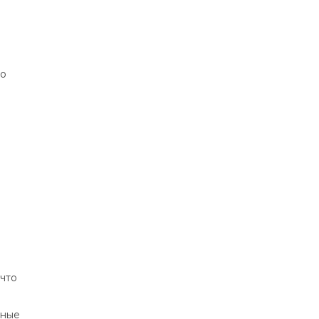
то
что
нные