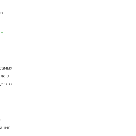
ых
ип
самых
елают
е это
а
вания