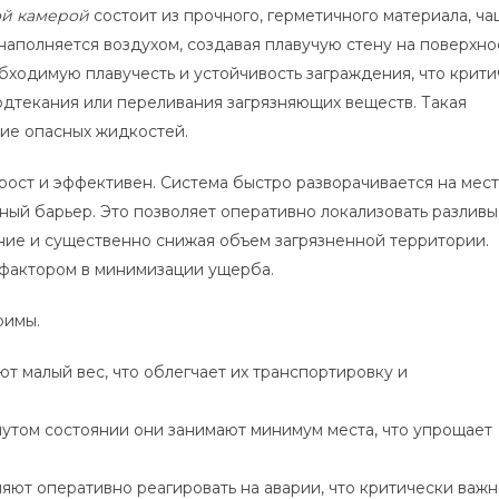
ой камерой
состоит из прочного, герметичного материала, ч
наполняется воздухом, создавая плавучую стену на поверхно
ходимую плавучесть и устойчивость заграждения, что крити
дтекания или переливания загрязняющих веществ. Такая
ие опасных жидкостей.
ост и эффективен. Система быстро разворачивается на мес
ный барьер. Это позволяет оперативно локализовать разливы
ие и существенно снижая объем загрязненной территории.
 фактором в минимизации ущерба.
римы.
т малый вес, что облегчает их транспортировку и
нутом состоянии они занимают минимум места, что упрощает
яют оперативно реагировать на аварии, что критически важн