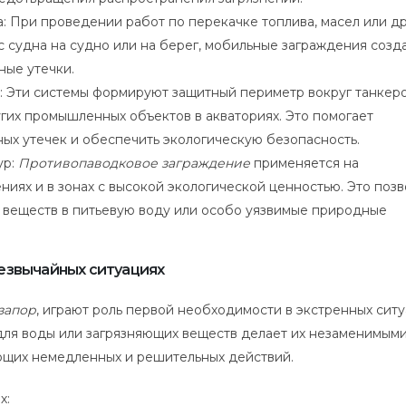
: При проведении работ по перекачке топлива, масел или д
 судна на судно или на берег, мобильные заграждения созд
ные утечки.
: Эти системы формируют защитный периметр вокруг танкеро
угих промышленных объектов в акваториях. Это помогает
ых утечек и обеспечить экологическую безопасность.
ур:
Противопаводковое заграждение
применяется на
иях и в зонах с высокой экологической ценностью. Это позв
 веществ в питьевую воду или особо уязвимые природные
резвычайных ситуациях
запор
, играют роль первой необходимости в экстренных ситу
для воды или загрязняющих веществ делает их незаменимыми
ющих немедленных и решительных действий.
х: