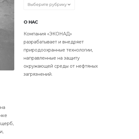
Рубрики
О НАС
Компания «ЭКОНАД»
разрабатывает и внедряет
природоохранные технологии,
направленные на защиту
окружающей среды от нефтяных
загрязнений.
ьна
чке
ущерб,
и,