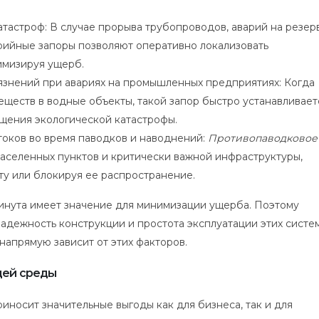
тастроф: В случае прорыва трубопроводов, аварий на резер
рийные запоры позволяют оперативно локализовать
имизируя ущерб.
знений при авариях на промышленных предприятиях: Когда
еществ в водные объекты, такой запор быстро устанавливает
ения экологической катастрофы.
токов во время паводков и наводнений:
Противопаводковое
аселенных пунктов и критически важной инфраструктуры,
у или блокируя ее распространение.
минута имеет значение для минимизации ущерба. Поэтому
адежность конструкции и простота эксплуатации этих систем
напрямую зависит от этих факторов.
щей среды
носит значительные выгоды как для бизнеса, так и для