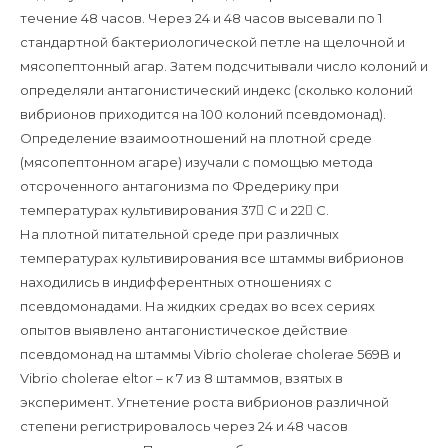
течение 48 часов. Через 24 и 48 часов высевали по 1
стандартной бактериологической петле на щелочной и
мясопептонный агар. Затем подсчитывали число колоний и
определяли антагонистический индекс (сколько колоний
вибрионов приходится на 100 колоний псевдомонад).
Определение взаимоотношений на плотной среде
(мясопептонном агаре) изучали с помощью метода
отсроченного антагонизма по Фредерику при
температурах культивирования 37 С и 22 С.
На плотной питательной среде при различных
температурах культивирования все штаммы вибрионов
находились в индифферентных отношениях с
псевдомонадами. На жидких средах во всех сериях
опытов выявлено антагонистическое действие
псевдомонад на штаммы Vibrio cholerae cholerae 569B и
Vibrio cholerae eltor – к 7 из 8 штаммов, взятых в
эксперимент. Угнетение роста вибрионов различной
степени регистрировалось через 24 и 48 часов