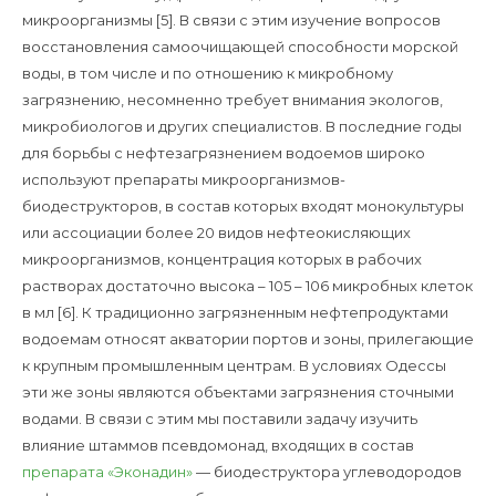
микроорганизмы [5]. В связи с этим изучение вопросов
восстановления самоочищающей способности морской
воды, в том числе и по отношению к микробному
загрязнению, несомненно требует внимания экологов,
микробиологов и других специалистов. В последние годы
для борьбы с нефтезагрязнением водоемов широко
используют препараты микроорганизмов-
биодеструкторов, в состав которых входят монокультуры
или ассоциации более 20 видов нефтеокисляющих
микроорганизмов, концентрация которых в рабочих
растворах достаточно высока – 105 – 106 микробных клеток
в мл [6]. К традиционно загрязненным нефтепродуктами
водоемам относят акватории портов и зоны, прилегающие
к крупным промышленным центрам. В условиях Одессы
эти же зоны являются объектами загрязнения сточными
водами. В связи с этим мы поставили задачу изучить
влияние штаммов псевдомонад, входящих в состав
препарата «Эконадин»
— биодеструктора углеводородов