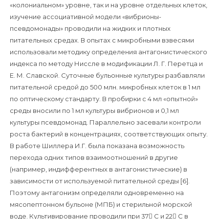
«колониальном» уровне, так и на уровне отдельных клеток,
изучение ассоциативной модели «вибрионы-
псевдомонады» проводили на жидких и плотных
питательных средах. В опытах с микробными взвесями
использовали методику определения антагонистического
индекса по методу Ниссле в модификации Л. Г. Перетца и
Е. М. Славской. Суточные бульонные культуры разбавляли
питательной средой до 500 млн. микробных клеток в 1 мл
по оптическому стандарту. В пробирки с 4 мл «опытной»
среды вносили по 1 мл культуры вибрионов и 0,1 мл
культуры псевдомонад. Параллельно засевали контроли
роста бактерий в концентрациях, соответствующих опыту.
В работе Шиллера И.Г. была показана возможность
перехода одних типов взаимоотношений в другие
(например, индифферентных в антагонистические) в
зависимости от используемой питательной среды [6].
Поэтому антагонизм определяли одновременно на
мясопептонном бульоне (МПБ) и стерильной морской
воде. Культивирование проводили при 37 С и 22 С в