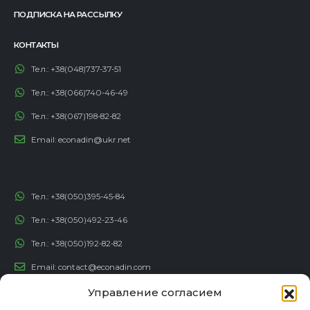
ПОДПИСКА НА РАССЫЛКУ
КОНТАКТЫ
Тел.:
+38(048)737-37-51
Тел.:
+38(066)740-46-49
Тел.:
+38(067)198-82-82
Email:
econadin@ukr.net
Тел.:
+38(050)395-45-84
Тел.:
+38(050)492-23-46
Тел.:
+38(050)192-82-82
Email:
contact@econadin.com
Управление согласием
СОЦИАЛЬНЫЕ СЕТИ