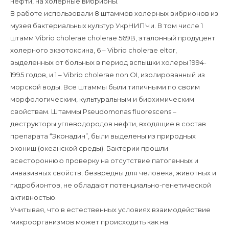
нефти, на холерные вибрионы.
В работе использовали 8 штаммов холерных вибрионов из
музея бактериальных культур УкрНИПЧи. В том числе 1
штамм Vibrio cholerae cholerae 569B, эталонный продуцент
холерного экзотоксина, 6 – Vibrio cholerae eltor,
выделенных от больных в период вспышки холеры 1994-
1995 годов, и 1 – Vibrio cholerae non OI, изолированный из
морской воды. Все штаммы были типичными по своим
морфологическим, культуральным и биохимическим
свойствам. Штаммы Pseudomonas fluorescens –
деструкторы углеводородов нефти, входящие в состав
препарата “Эконадин”, были выделены из природных
экониш (океанской среды). Бактерии прошли
всестороннюю проверку на отсутствие патогенных и
инвазивных свойств; безвредны для человека, животных и
гидробионтов, не обладают потенциально-генетической
активностью.
Учитывая, что в естественных условиях взаимодействие
микроорганизмов может происходить как на