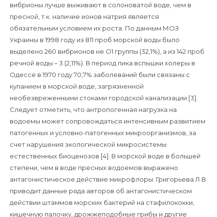
вибрионы лучше выживают в солоноватой воде, чем в
пресной, т.к. наличие ионов натрия является
обязательным условием их роста. По данным МОЗ
Украины в 1998 году из 811 проб морской воды было
выделено 260 вибрионов не О1 группы (32,1%), а из 142 проб
речной воды – 3 (2,11%). В период пика вспышки холеры в
Одессе в 1970 году 70,7% заболеваний были связаны с
купанием в морской воде, загрязненной
необезвреженными стоками городской канализации [3].
Следует отметить, что антропогенная нагрузка на
водоемы может сопровождаться интенсивным развитием
патогенных и условно-патогенных микроорганизмов, за
счет нарушения экологической микросистемы
естественных биоценозов [4]. В морской воде в большей
степени, чем в воде пресных водоемов выражено
антагонистическое действие микрофлоры. Григорьева Л.В.
приводит данные ряда авторов об антагонистическом
действии штаммов морских бактерий на стафилококки,
кишечную палочку, дрожжеподобные грибы и другие