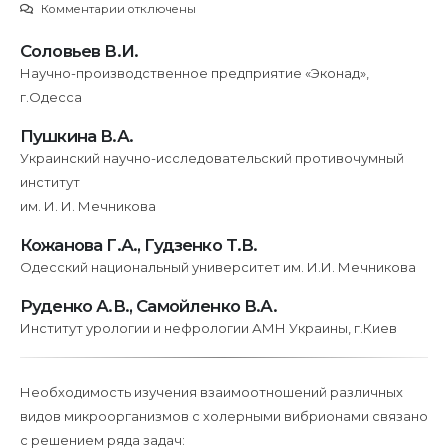
к
Комментарии
отключены
записи
Соловьев В.И.
Взаимоотношения
Научно-производственное предприятие «Эконад»,
штаммов
г.Одесса
Pseudomonas
Fluorescens,
Пушкина В.А.
используемых
Украинский научно-исследовательский противочумный
в
институт
природоохранных
им. И. И. Мечникова
целях,
Кожанова Г.А., Гудзенко Т.В.
с
Одесский национальный университет им. И.И. Мечникова
холерными
вибрионами
Руденко А.В., Самойленко В.А.
Институт урологии и нефрологии АМН Украины, г.Киев
Необходимость изучения взаимоотношений различных
видов микроорганизмов с холерными вибрионами связано
с решением ряда задач: