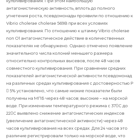
культивирования. При этом наибольшую
антагонистическую активность, вплоть до полного
угнетения роста, псевдомонады проявили по отношению к
Vibrio cholerae cholerae 569B при всех условиях
культивирования. По отношению к штамму Vibrio cholerae
non O1 антагонистическое действие в количественных
показателях не обнаружено. Однако отмечено появление
значительного числа колоний меньшего размера
относительно контрольных высевов, после 48 часов
совместного культивирования. При сравнении средних
показателей антагонистической активности псевдомонад
на различных средах культивирования с достоверностью Р
 5% установлено, что самые низкие показатели были
получены на МПБ через 48 часов; высокие – на морской
воде. При изменении температурного режима с 37С до
22С выявлено снижение антагонистических индексов
(увеличение антагонистической активности) через 48
часов культивирования на всех средах. Для 24 часов это
различие регистрировали только на морской воде, что