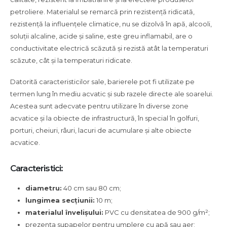
petroliere. Materialul se remarcă prin rezistență ridicată,
rezistență la influențele climatice, nu se dizolvă în apă, alcooli,
soluții alcaline, acide și saline, este greu inflamabil, are o
conductivitate electrică scăzută și rezistă atât la temperaturi
scăzute, cât și la temperaturi ridicate.
Datorită caracteristicilor sale, barierele pot fi utilizate pe
termen lung în mediu acvatic și sub razele directe ale soarelui.
Acestea sunt adecvate pentru utilizare în diverse zone
acvatice și la obiecte de infrastructură, în special în golfuri,
porturi, cheiuri, râuri, lacuri de acumulare și alte obiecte
acvatice.
Caracteristici:
diametru:
40 cm sau 80 cm;
lungimea secțiunii:
10 m;
materialul învelișului:
PVC cu densitatea de 900 g/m²;
prezența supapelor pentru umplere cu apă sau aer;