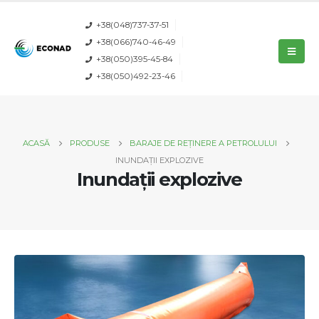
+38(048)737-37-51
+38(066)740-46-49
+38(050)395-45-84
+38(050)492-23-46
ACASĂ
PRODUSE
BARAJE DE REȚINERE A PETROLULUI
INUNDAȚII EXPLOZIVE
Inundații explozive