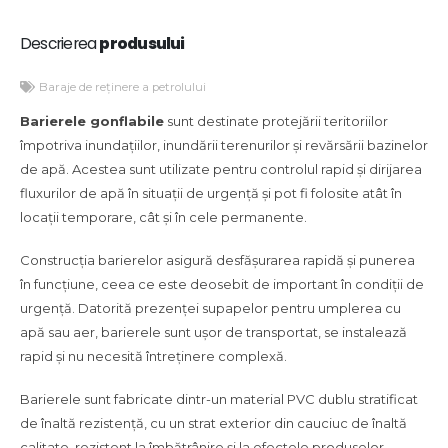
Descrierea
produsului
Baraje de reținere a petrolului
Barierele gonflabile
sunt destinate protejării teritoriilor
împotriva inundațiilor, inundării terenurilor și revărsării bazinelor
de apă. Acestea sunt utilizate pentru controlul rapid și dirijarea
fluxurilor de apă în situații de urgență și pot fi folosite atât în
locații temporare, cât și în cele permanente.
Construcția barierelor asigură desfășurarea rapidă și punerea
în funcțiune, ceea ce este deosebit de important în condiții de
urgență. Datorită prezenței supapelor pentru umplerea cu
apă sau aer, barierele sunt ușor de transportat, se instalează
rapid și nu necesită întreținere complexă.
Barierele sunt fabricate dintr-un material PVC dublu stratificat
de înaltă rezistență, cu un strat exterior din cauciuc de înaltă
calitate, rezistent la îmbătrânire și la efectele produselor