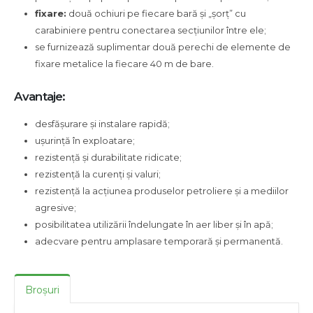
fixare:
două ochiuri pe fiecare bară și „șorț” cu
carabiniere pentru conectarea secțiunilor între ele;
se furnizează suplimentar două perechi de elemente de
fixare metalice la fiecare 40 m de bare.
Avantaje:
desfășurare și instalare rapidă;
ușurință în exploatare;
rezistență și durabilitate ridicate;
rezistență la curenți și valuri;
rezistență la acțiunea produselor petroliere și a mediilor
agresive;
posibilitatea utilizării îndelungate în aer liber și în apă;
adecvare pentru amplasare temporară și permanentă.
Broșuri