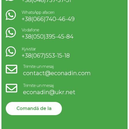
+38(048)737-37-51
WhatsApp afaceri
+38(066)740-46-49
Vodafone
+38(050)395-45-84
Kyivstar
+38(067)553-15-18
Trimite un mesaj
contact@econadin.com
Trimite un mesaj
econadin@ukr.net
Comandă de la