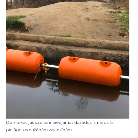
Demarkācijas strēles ir pieejamas dažādos izmēros, lai
pielāgotos dažādām vajadzībām: