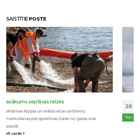
SAISTĪTIE
POSTE
Boforta skala vēja stipruma (ātruma) vizuālai
28
novērtēšanai
Beauforta skala - konvencionāla skala vēja spēka
Nov
(ātruma) vizuālai novērtēšanai punktos pēc tā...
lasīt vairāk