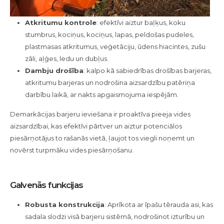
Atkritumu kontrole
: efektīvi aiztur baļķus, koku
stumbrus, kociņus, kociņus, lapas, peldošas pudeles,
plastmasas atkritumus, veģetāciju, ūdens hiacintes, zušu
zāli, aļģes, ledu un dubļus.
Dambju drošība
: kalpo kā sabiedrības drošības barjeras,
atkritumu barjeras un nodrošina aizsardzību patēriņa
darbību laikā, ar nakts apgaismojuma iespējām.
Demarkācijas barjeru ieviešana ir proaktīva pieeja vides
aizsardzībai, kas efektīvi pārtver un aiztur potenciālos
piesārņotājus to rašanās vietā, ļaujot tos viegli noņemt un
novērst turpmāku vides piesārņošanu.
Galvenās funkcijas
Robusta konstrukcija
: Aprīkota ar īpašu tērauda asi, kas
sadala slodzi visā barjeru sistēmā, nodrošinot izturību un