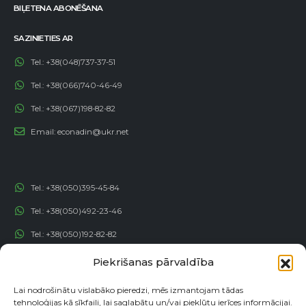
BIĻETENA ABONĒŠANA
SAZINIETIES AR
Tel.:
+38(048)737-37-51
Tel.:
+38(066)740-46-49
Tel.:
+38(067)198-82-82
Email:
econadin@ukr.net
Tel.:
+38(050)395-45-84
Tel.:
+38(050)492-23-46
Tel.:
+38(050)192-82-82
Email:
contact@econadin.com
Piekrišanas pārvaldība
SOCIĀLIE TĪKLI
Lai nodrošinātu vislabāko pieredzi, mēs izmantojam tādas
tehnoloģijas kā sīkfaili, lai saglabātu un/vai piekļūtu ierīces informācijai.