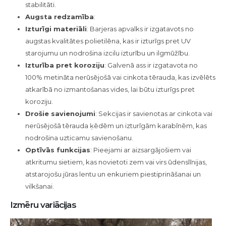
stabilitāti.
Augsta redzamība
:
Izturīgi materiāli
: Barjeras apvalks ir izgatavots no
augstas kvalitātes polietilēna, kas ir izturīgs pret UV
starojumu un nodrošina izcilu izturību un ilgmūžību.
Izturība pret koroziju
: Galvenā ass ir izgatavota no
100% metināta nerūsējošā vai cinkota tērauda, kas izvēlēts
atkarībā no izmantošanas vides, lai būtu izturīgs pret
koroziju.
Drošie savienojumi
: Sekcijas ir savienotas ar cinkota vai
nerūsējošā tērauda ķēdēm un izturīgām karabīnēm, kas
nodrošina uzticamu savienošanu.
Optīvās funkcijas
: Pieejami ar aizsargājošiem vai
atkritumu sietiem, kas novietoti zem vai virs ūdenslīnijas,
atstarojošu jūras lentu un enkuriem piestiprināšanai un
vilkšanai.
Izmēru variācijas