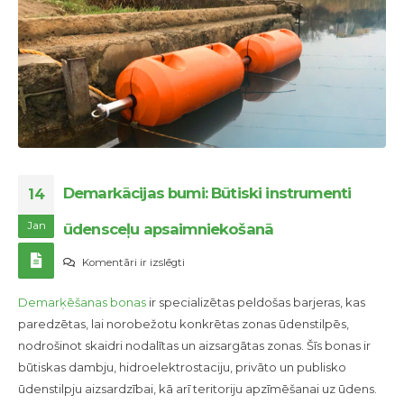
Demarkācijas bumi: Būtiski instrumenti
14
Jan
ūdensceļu apsaimniekošanā
Demarkācijas
Komentāri ir izslēgti
bumi:
Demarķēšanas bonas
ir specializētas peldošas barjeras, kas
Būtiski
paredzētas, lai norobežotu konkrētas zonas ūdenstilpēs,
instrumenti
nodrošinot skaidri nodalītas un aizsargātas zonas. Šīs bonas ir
ūdensceļu
būtiskas dambju, hidroelektrostaciju, privāto un publisko
apsaimniekošanā
ūdenstilpju aizsardzībai, kā arī teritoriju apzīmēšanai uz ūdens.