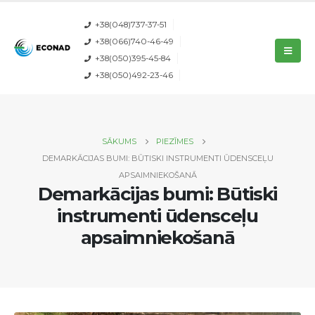
+38(048)737-37-51
+38(066)740-46-49
+38(050)395-45-84
+38(050)492-23-46
SĀKUMS
PIEZĪMES
DEMARKĀCIJAS BUMI: BŪTISKI INSTRUMENTI ŪDENSCEĻU
APSAIMNIEKOŠANĀ
Demarkācijas bumi: Būtiski
instrumenti ūdensceļu
apsaimniekošanā