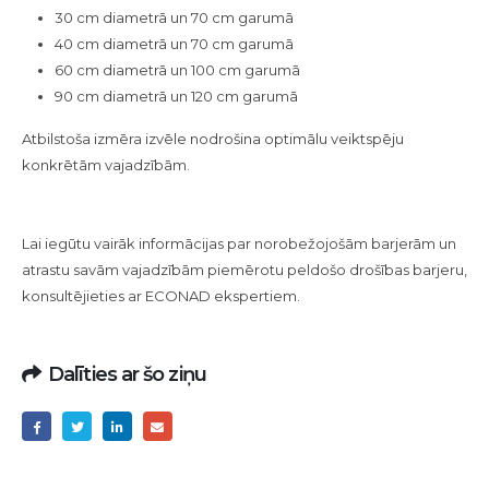
30 cm diametrā un 70 cm garumā
40 cm diametrā un 70 cm garumā
60 cm diametrā un 100 cm garumā
90 cm diametrā un 120 cm garumā
Atbilstoša izmēra izvēle nodrošina optimālu veiktspēju
konkrētām vajadzībām.
Lai iegūtu vairāk informācijas par norobežojošām barjerām un
atrastu savām vajadzībām piemērotu peldošo drošības barjeru,
konsultējieties ar ECONAD ekspertiem.
Dalīties ar šo ziņu