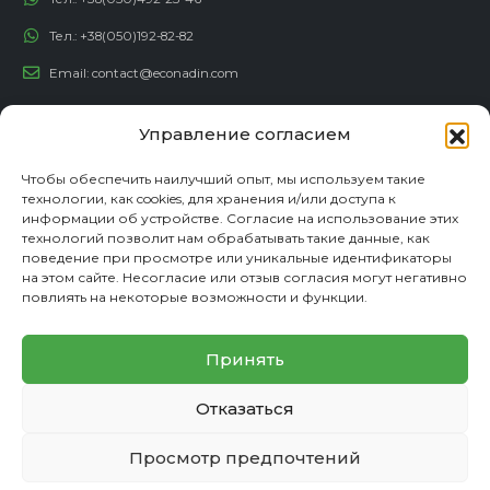
Тел.:
+38(050)192-82-82
Email:
contact@econadin.com
СОЦИАЛЬНЫЕ СЕТИ
Управление согласием
Чтобы обеспечить наилучший опыт, мы используем такие
технологии, как cookies, для хранения и/или доступа к
информации об устройстве. Согласие на использование этих
технологий позволит нам обрабатывать такие данные, как
поведение при просмотре или уникальные идентификаторы
на этом сайте. Несогласие или отзыв согласия могут негативно
повлиять на некоторые возможности и функции.
Принять
© copyright 2026. Все права защищены
Отказаться
Партнерская программа
Политика конфиденциальности
Карта сайта
Просмотр предпочтений