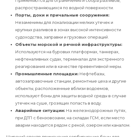
Применяются для ограничения и сбора разливов,
распространяющихся по водной поверхности.
Порты, доки и причальные сооружения:
Незаменимы для локализации мелких утечек и
крупных разливов в зонах высокой интенсивности
судоходства, заправки и грузовых операций.
Объекты морской и речной инфраструктуры:
Используются на буровых платформах, танкерах,
нефтеналивных судах, терминалах для экстренного
реагирования или в качестве превентивной меры.
Промышленные площадки:
Нефтебазы,
автозаправочные станции, ремонтные цеха и другие
объекты, расположенные вблизи водоемов,
используют боны для защиты водной среды в случае
утечек на суше, грозящих попасть в воду.
Аварийные ситуации:
На железнодорожных путях,
при ДТП с бензовозами, на складах ГСМ, если место
аварии находится рядом с рекой, озером или каналом.
Широкий спектр применения сорбирующие боны для