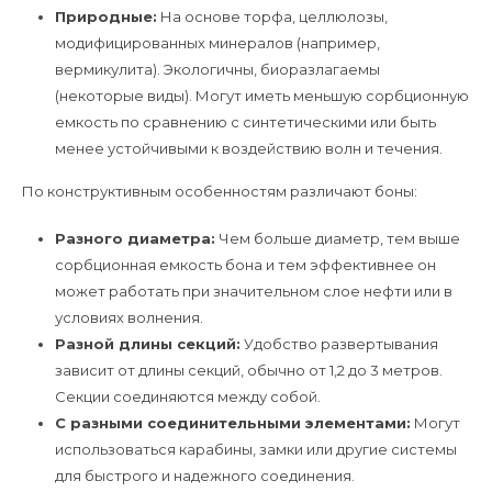
Природные:
На основе торфа, целлюлозы,
модифицированных минералов (например,
вермикулита). Экологичны, биоразлагаемы
(некоторые виды). Могут иметь меньшую сорбционную
емкость по сравнению с синтетическими или быть
менее устойчивыми к воздействию волн и течения.
По конструктивным особенностям различают боны:
Разного диаметра:
Чем больше диаметр, тем выше
сорбционная емкость бона и тем эффективнее он
может работать при значительном слое нефти или в
условиях волнения.
Разной длины секций:
Удобство развертывания
зависит от длины секций, обычно от 1,2 до 3 метров.
Секции соединяются между собой.
С разными соединительными элементами:
Могут
использоваться карабины, замки или другие системы
для быстрого и надежного соединения.