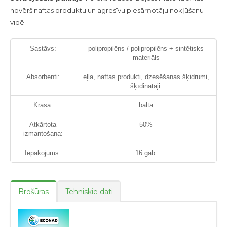
novērš naftas produktu un agresīvu piesārņotāju nokļūšanu
vidē.
Sastāvs:
polipropilēns / polipropilēns + sintētisks
materiāls
Absorbenti:
eļļa, naftas produkti, dzesēšanas šķidrumi,
šķīdinātāji.
Krāsa:
balta
Atkārtota
50%
izmantošana:
Iepakojums:
16 gab.
Brošūras
Tehniskie dati