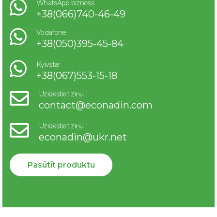
WhatsApp bizness
+38(066)740-46-49
Vodafone
+38(050)395-45-84
Kyivstar
+38(067)553-15-18
Uzrakstiet ziņu
contact@econadin.com
Uzrakstiet ziņu
econadin@ukr.net
Pasūtīt produktu