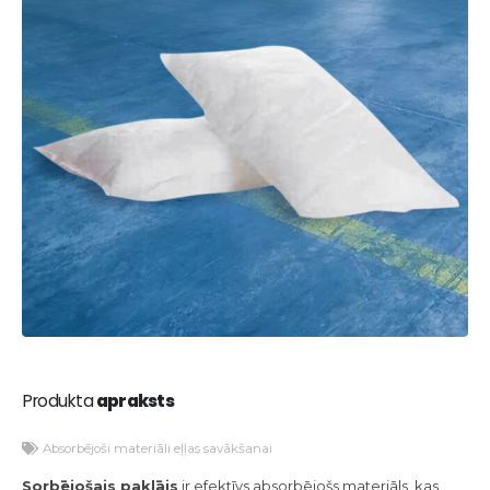
Produkta
apraksts
Absorbējoši materiāli eļļas savākšanai
Sorbējošais paklājs
ir efektīvs absorbējošs materiāls, kas