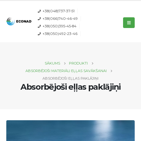
+38(048)737-37-51
+38(066)740-46-49
+38(050)395-45-84
+38(050)492-23-46
SĀKUMS
PRODUKTI
ABSORBĒJOŠI MATERIĀLI EĻĻAS SAVĀKŠANAI
ABSORBĒJOŠI EĻĻAS PAKLĀJIŅI
Absorbējoši eļļas paklājiņi