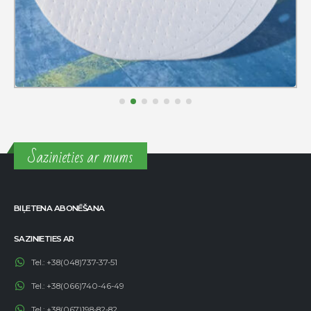
Sazinieties ar mums
BIĻETENA ABONĒŠANA
SAZINIETIES AR
Tel.:
+38(048)737-37-51
Tel.:
+38(066)740-46-49
Tel.:
+38(067)198-82-82