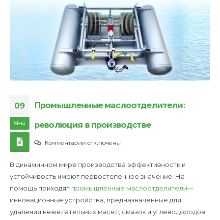
Промышленные маслоотделители:
09
Янв
революция в производстве
к
Комментарии
отключены
записи
В динамичном мире производства эффективность и
Промышленные
устойчивость имеют первостепенное значение. На
маслоотделители:
помощь приходят
промышленные маслоотделители
—
революция
инновационные устройства, предназначенные для
в
удаления нежелательных масел, смазок и углеводородов
производстве