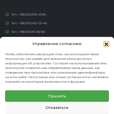
Тел.:
+38(050)395-45-84
Тел.:
+38(050)492-23-46
Тел.:
+38(050)192-82-82
Email:
contact@econadin.com
Управление согласием
СОЦИАЛЬНЫЕ СЕТИ
Чтобы обеспечить наилучший опыт, мы используем такие
технологии, как cookies, для хранения и/или доступа к
информации об устройстве. Согласие на использование этих
технологий позволит нам обрабатывать такие данные, как
поведение при просмотре или уникальные идентификаторы
на этом сайте. Несогласие или отзыв согласия могут негативно
повлиять на некоторые возможности и функции.
Принять
Отказаться
© copyright 2026. Все права защищены