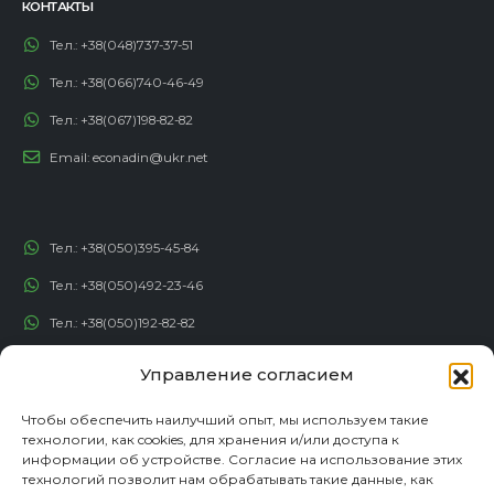
КОНТАКТЫ
Тел.:
+38(048)737-37-51
Тел.:
+38(066)740-46-49
Тел.:
+38(067)198-82-82
Email:
econadin@ukr.net
Тел.:
+38(050)395-45-84
Тел.:
+38(050)492-23-46
Тел.:
+38(050)192-82-82
Email:
contact@econadin.com
Управление согласием
СОЦИАЛЬНЫЕ СЕТИ
Чтобы обеспечить наилучший опыт, мы используем такие
технологии, как cookies, для хранения и/или доступа к
информации об устройстве. Согласие на использование этих
технологий позволит нам обрабатывать такие данные, как